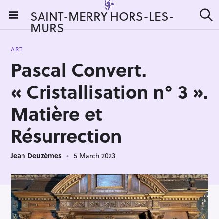
S
SAINT-MERRY HORS-LES-
k
MURS
S
i
e
a
p
r
ART
t
c
Pascal Convert.
h
o
c
« Cristallisation n° 3 ».
o
n
Matière et
t
Résurrection
e
n
t
Jean Deuzèmes
5 March 2023