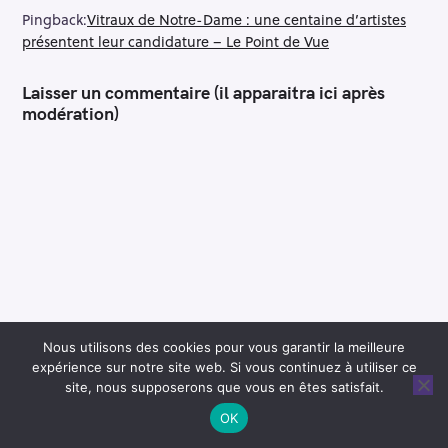
n
Pingback:
Vitraux de Notre-Dame : une centaine d’artistes
présentent leur candidature – Le Point de Vue
Laisser un commentaire (il apparaitra ici après
modération)
Nous utilisons des cookies pour vous garantir la meilleure
expérience sur notre site web. Si vous continuez à utiliser ce
site, nous supposerons que vous en êtes satisfait.
OK