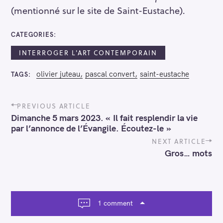
(mentionné sur le site de Saint-Eustache).
CATEGORIES
INTERROGER L'ART CONTEMPORAIN
olivier juteau
pascal convert
saint-eustache
TAGS
P
PREVIOUS ARTICLE
o
Dimanche 5 mars 2023. « Il fait resplendir la vie
s
par l’annonce de l’Évangile. Écoutez-le »
t
n
NEXT ARTICLE
a
Gros… mots
v
i
g
a
t
1 comment
i
o