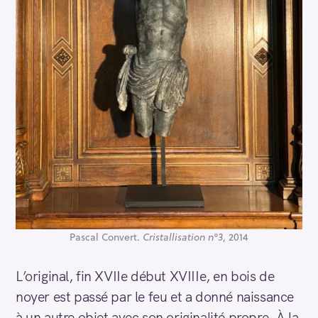
Pascal Convert.
Cristallisation n°3
, 2014
L’original, fin XVIIe début XVIIIe, en bois de
noyer est passé par le feu et a donné naissance
à un autre objet avec son originalité propre. À la