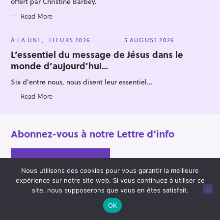
offert par Christine Barbey.
Read More
C
À LA UNE
FLEURS 2026
5 AUGUST 2026
A
T
L’essentiel du message de Jésus dans le
E
monde d’aujourd’hui…
G
O
R
Six d'entre nous, nous disent leur essentiel...
I
E
S
Read More
Abonnez-vous à notre Lettre d’info
Nous utilisons des cookies pour vous garantir la meilleure
expérience sur notre site web. Si vous continuez à utiliser ce
site, nous supposerons que vous en êtes satisfait.
OK