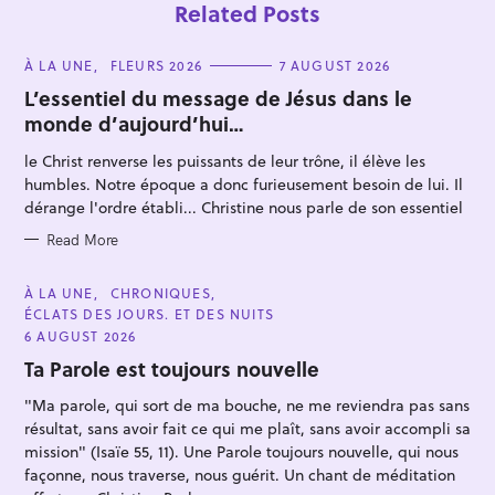
Related Posts
C
À LA UNE
FLEURS 2026
7 AUGUST 2026
A
T
L’essentiel du message de Jésus dans le
E
monde d’aujourd’hui…
G
O
R
le Christ renverse les puissants de leur trône, il élève les
I
E
humbles. Notre époque a donc furieusement besoin de lui. Il
S
dérange l'ordre établi... Christine nous parle de son essentiel
Read More
C
À LA UNE
CHRONIQUES
A
ÉCLATS DES JOURS. ET DES NUITS
T
E
6 AUGUST 2026
G
O
Ta Parole est toujours nouvelle
R
I
"Ma parole, qui sort de ma bouche, ne me reviendra pas sans
E
S
résultat, sans avoir fait ce qui me plaît, sans avoir accompli sa
mission" (Isaïe 55, 11). Une Parole toujours nouvelle, qui nous
façonne, nous traverse, nous guérit. Un chant de méditation