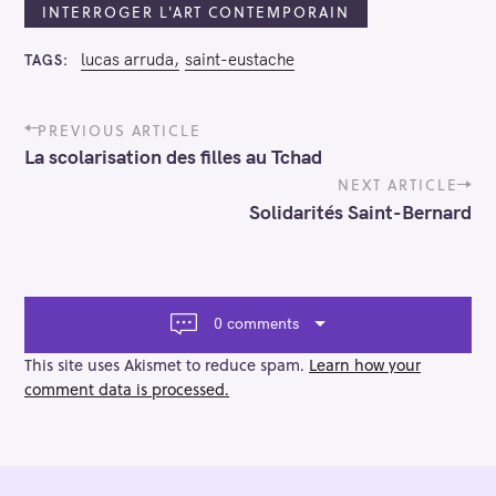
INTERROGER L'ART CONTEMPORAIN
lucas arruda
saint-eustache
TAGS
P
PREVIOUS ARTICLE
o
La scolarisation des filles au Tchad
s
t
NEXT ARTICLE
n
Solidarités Saint-Bernard
a
v
i
g
a
0 comments
t
i
This site uses Akismet to reduce spam.
Learn how your
o
comment data is processed.
n