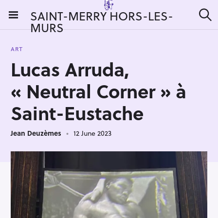
S
SAINT-MERRY HORS-LES-
k
MURS
S
i
e
a
p
r
ART
t
c
Lucas Arruda,
h
o
c
« Neutral Corner » à
o
n
Saint-Eustache
t
e
Jean Deuzèmes
12 June 2023
n
t