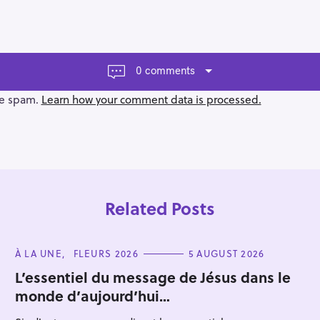
0 comments
ce spam.
Learn how your comment data is processed.
Related Posts
C
À LA UNE
FLEURS 2026
5 AUGUST 2026
A
T
L’essentiel du message de Jésus dans le
E
monde d’aujourd’hui…
G
Press Esc to cancel.
O
R