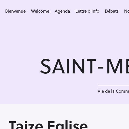
S
k
Bienvenue
Welcome
Agenda
Lettre d’info
Débats
No
i
p
t
o
c
SAINT-M
o
n
t
e
<
n
Vie de la Com
t
Taize Eglise