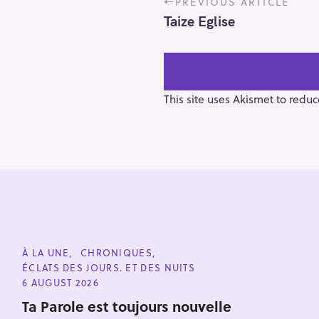
PREVIOUS ARTICLE
o
Taize Eglise
s
t
n
a
v
This site uses Akismet to redu
i
g
a
t
i
o
n
S
e
C
À LA UNE
CHRONIQUES
a
A
ÉCLATS DES JOURS. ET DES NUITS
T
r
E
6 AUGUST 2026
G
c
O
Ta Parole est toujours nouvelle
h
R