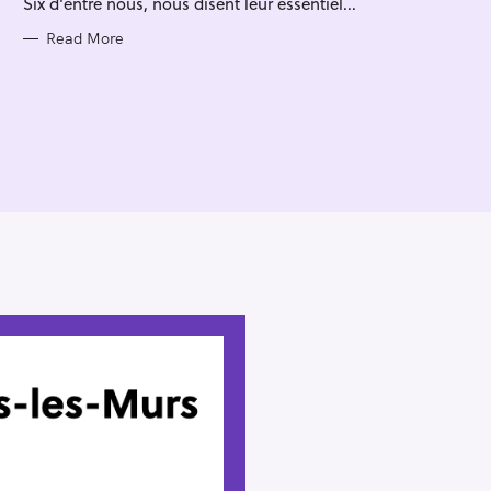
Six d'entre nous, nous disent leur essentiel...
I
E
S
Read More