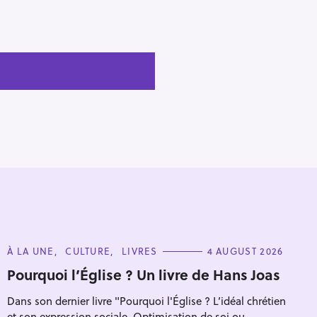
C
À LA UNE
CULTURE
LIVRES
4 AUGUST 2026
A
T
Pourquoi l’Église ? Un livre de Hans Joas
E
G
Dans son dernier livre "Pourquoi l'Église ? L’idéal chrétien
O
R
et son expression sociale. Optimisation de soi ou