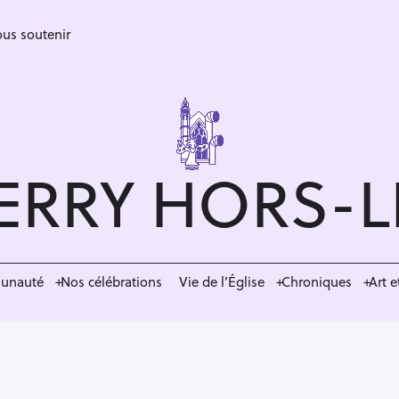
us soutenir
ERRY HORS-
munauté
Nos célébrations
Vie de l’Église
Chroniques
Art e