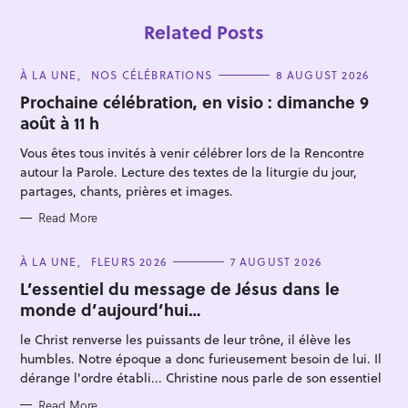
Related Posts
C
À LA UNE
NOS CÉLÉBRATIONS
8 AUGUST 2026
A
T
Prochaine célébration, en visio : dimanche 9
E
août à 11 h
G
O
R
Vous êtes tous invités à venir célébrer lors de la Rencontre
I
E
autour la Parole. Lecture des textes de la liturgie du jour,
S
partages, chants, prières et images.
S
Read More
e
a
C
À LA UNE
FLEURS 2026
7 AUGUST 2026
A
r
T
L’essentiel du message de Jésus dans le
E
c
monde d’aujourd’hui…
G
O
h
R
le Christ renverse les puissants de leur trône, il élève les
I
f
E
humbles. Notre époque a donc furieusement besoin de lui. Il
S
o
dérange l'ordre établi... Christine nous parle de son essentiel
r
Read More