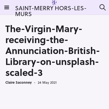
S
SAINT-MERRY HORS-LES-
k
MURS
S
i
e
a
p
r
The-Virgin-Mary-
t
c
h
o
receiving-the-
c
o
Annunciation-British-
n
Library-on-unsplash-
t
e
scaled-3
n
t
Claire Saconney
24 May 2021