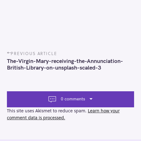
P
PREVIOUS ARTICLE
o
The-Virgin-Mary-receiving-the-Annunciation-
s
British-Library-on-unsplash-scaled-3
t
n
a
v
i
0 comments
g
a
This site uses Akismet to reduce spam.
Learn how your
t
comment data is processed.
i
o
n