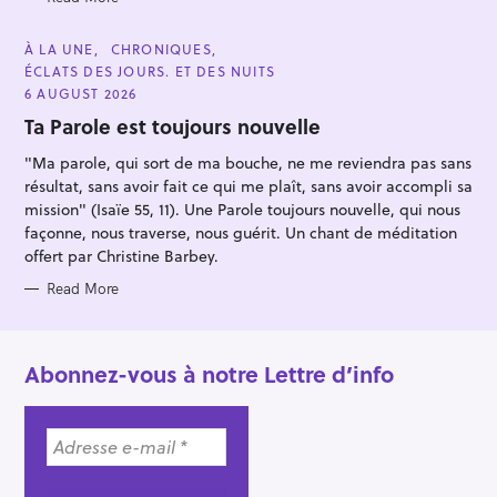
:
C
À LA UNE
CHRONIQUES
A
ÉCLATS DES JOURS. ET DES NUITS
T
E
6 AUGUST 2026
G
O
Ta Parole est toujours nouvelle
R
I
"Ma parole, qui sort de ma bouche, ne me reviendra pas sans
E
S
résultat, sans avoir fait ce qui me plaît, sans avoir accompli sa
mission" (Isaïe 55, 11). Une Parole toujours nouvelle, qui nous
façonne, nous traverse, nous guérit. Un chant de méditation
offert par Christine Barbey.
Read More
Abonnez-vous à notre Lettre d’info