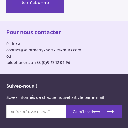
Pour nous contacter
écrire à
contact@saintmerry-hors-les-murs.com
ou
téléphoner au +33 (0)9 72 12 04 96
Suivez-nous !
Soyez informés de chaque nouvel article par e-mail
v
Je m'inscris
o
t
r