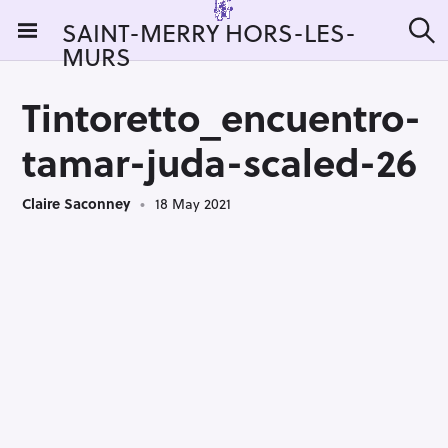
S
SAINT-MERRY HORS-LES-
k
MURS
S
i
e
a
p
r
Tintoretto_encuentro-
t
c
h
o
tamar-juda-scaled-26
c
o
Claire Saconney
18 May 2021
n
t
e
n
t