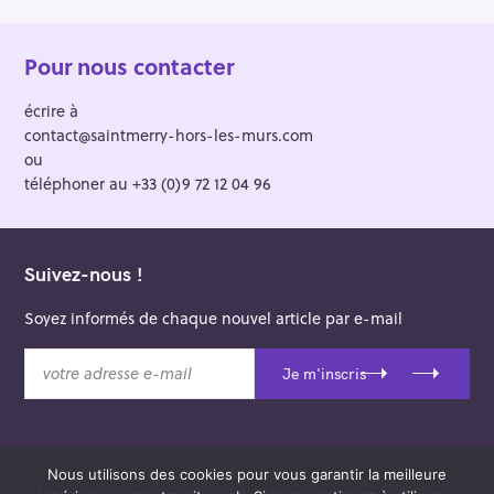
Pour nous contacter
écrire à
contact@saintmerry-hors-les-murs.com
ou
téléphoner au +33 (0)9 72 12 04 96
Suivez-nous !
Soyez informés de chaque nouvel article par e-mail
v
Je m'inscris
o
t
r
e
Nous utilisons des cookies pour vous garantir la meilleure
a
© 2026 Saint-Merry Hors-les-Murs.