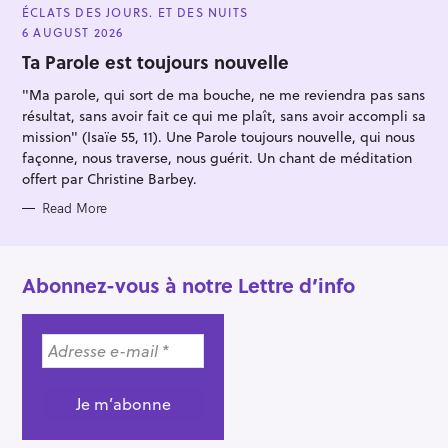
A
ÉCLATS DES JOURS. ET DES NUITS
T
E
6 AUGUST 2026
G
O
Ta Parole est toujours nouvelle
R
I
"Ma parole, qui sort de ma bouche, ne me reviendra pas sans
E
S
résultat, sans avoir fait ce qui me plaît, sans avoir accompli sa
mission" (Isaïe 55, 11). Une Parole toujours nouvelle, qui nous
façonne, nous traverse, nous guérit. Un chant de méditation
offert par Christine Barbey.
Read More
Abonnez-vous à notre Lettre d’info