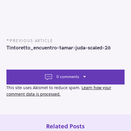
P
PREVIOUS ARTICLE
o
Tintoretto_encuentro-tamar-juda-scaled-26
s
t
n
a
v
0 comments
i
g
This site uses Akismet to reduce spam.
Learn how your
a
comment data is processed.
t
i
o
n
Related Posts