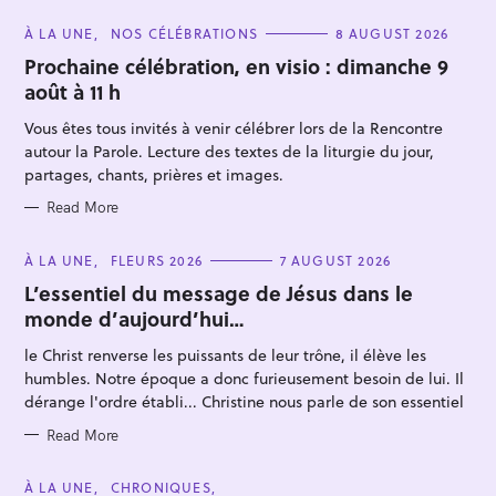
C
À LA UNE
NOS CÉLÉBRATIONS
8 AUGUST 2026
A
T
Prochaine célébration, en visio : dimanche 9
E
août à 11 h
G
O
R
Vous êtes tous invités à venir célébrer lors de la Rencontre
I
E
autour la Parole. Lecture des textes de la liturgie du jour,
S
partages, chants, prières et images.
Read More
S
e
C
À LA UNE
FLEURS 2026
7 AUGUST 2026
A
a
T
L’essentiel du message de Jésus dans le
E
r
monde d’aujourd’hui…
G
O
c
R
le Christ renverse les puissants de leur trône, il élève les
I
h
E
humbles. Notre époque a donc furieusement besoin de lui. Il
S
f
dérange l'ordre établi... Christine nous parle de son essentiel
o
Read More
r
:
C
À LA UNE
CHRONIQUES