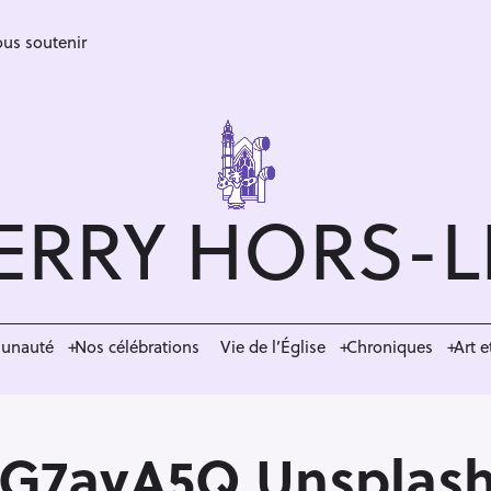
us soutenir
ERRY HORS-
munauté
Nos célébrations
Vie de l’Église
Chroniques
Art e
HG7ayA5Q Unsplas