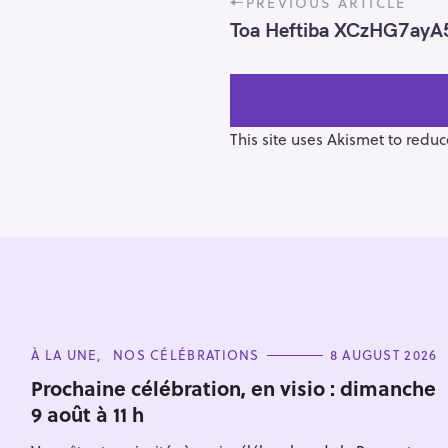
PREVIOUS ARTICLE
o
Toa Heftiba XCzHG7ayA
s
t
n
a
v
This site uses Akismet to redu
i
g
a
t
i
o
S
n
e
C
À LA UNE
NOS CÉLÉBRATIONS
8 AUGUST 2026
a
A
T
r
Prochaine célébration, en visio : dimanche
E
9 août à 11 h
c
G
O
h
R