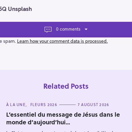
5Q Unsplash
0 comments
ce spam.
Learn how your comment data is processed.
Related Posts
C
À LA UNE
FLEURS 2026
7 AUGUST 2026
A
T
L’essentiel du message de Jésus dans le
E
monde d’aujourd’hui…
G
Press Esc to cancel.
O
R