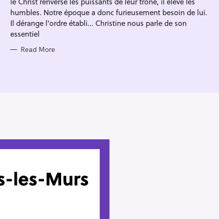
le Christ renverse les puissants de leur trône, il élève les
I
E
humbles. Notre époque a donc furieusement besoin de lui.
S
Il dérange l'ordre établi... Christine nous parle de son
essentiel
Read More