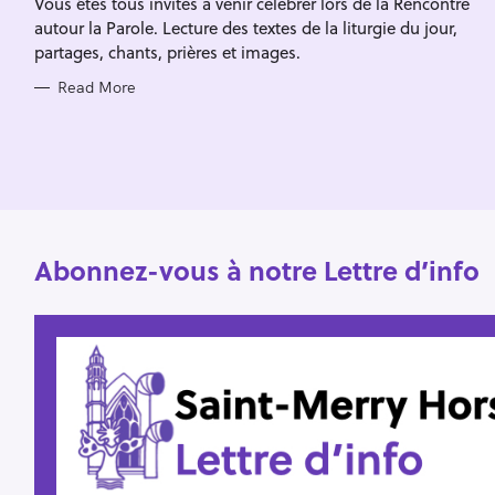
Vous êtes tous invités à venir célébrer lors de la Rencontre
I
f
E
autour la Parole. Lecture des textes de la liturgie du jour,
S
o
partages, chants, prières et images.
r
Read More
:
Abonnez-vous à notre Lettre d’info