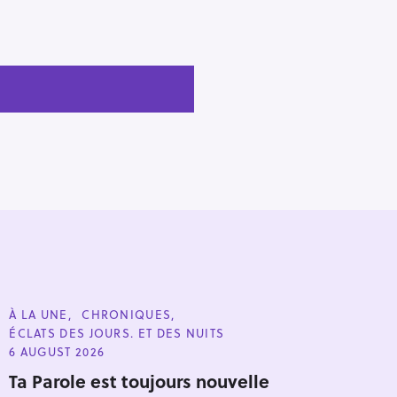
C
À LA UNE
CHRONIQUES
A
ÉCLATS DES JOURS. ET DES NUITS
T
E
6 AUGUST 2026
G
O
Ta Parole est toujours nouvelle
R