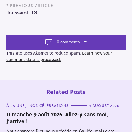
P
PREVIOUS ARTICLE
o
Toussaint-13
s
t
n
a
v
0 comments
i
g
This site uses Akismet to reduce spam.
Learn how your
a
comment data is processed.
t
i
o
n
Related Posts
C
À LA UNE
NOS CÉLÉBRATIONS
9 AUGUST 2026
A
T
Dimanche 9 août 2026. Allez-y sans moi,
E
j’arrive !
G
O
R
Nous chantons Dieu nous précède en Galilée, mais c'est
I