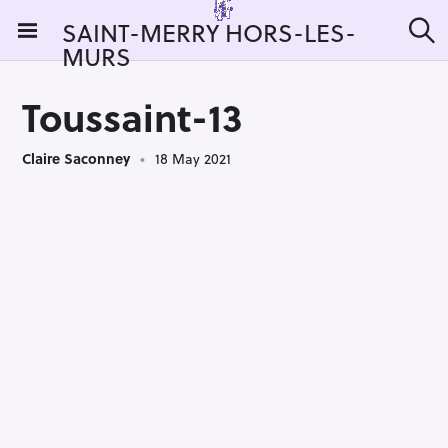
S
SAINT-MERRY HORS-LES-
k
MURS
S
i
e
a
p
r
Toussaint-13
t
c
h
o
Claire Saconney
18 May 2021
c
o
n
t
e
n
t