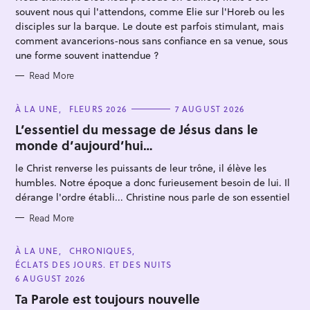
E
souvent nous qui l'attendons, comme Elie sur l'Horeb ou les
S
disciples sur la barque. Le doute est parfois stimulant, mais
comment avancerions-nous sans confiance en sa venue, sous
une forme souvent inattendue ?
Read More
C
À LA UNE
FLEURS 2026
7 AUGUST 2026
S
A
T
L’essentiel du message de Jésus dans le
e
E
monde d’aujourd’hui…
G
a
O
R
r
le Christ renverse les puissants de leur trône, il élève les
I
E
humbles. Notre époque a donc furieusement besoin de lui. Il
c
S
dérange l'ordre établi... Christine nous parle de son essentiel
h
f
Read More
o
C
À LA UNE
CHRONIQUES
r
A
ÉCLATS DES JOURS. ET DES NUITS
T
:
E
6 AUGUST 2026
G
O
Ta Parole est toujours nouvelle
R