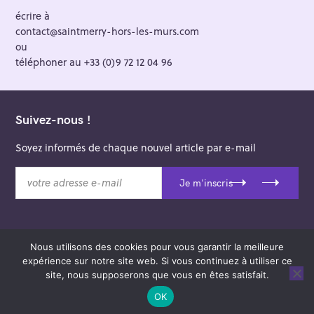
écrire à
contact@saintmerry-hors-les-murs.com
ou
téléphoner au +33 (0)9 72 12 04 96
Suivez-nous !
Soyez informés de chaque nouvel article par e-mail
v
Je m'inscris
o
t
r
e
Nous utilisons des cookies pour vous garantir la meilleure
a
© 2026 Saint-Merry Hors-les-Murs.
expérience sur notre site web. Si vous continuez à utiliser ce
d
Theme: Felt by
Pixelgrade
.
site, nous supposerons que vous en êtes satisfait.
r
e
OK
s