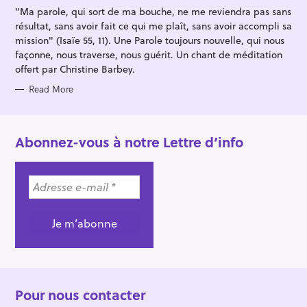
I
"Ma parole, qui sort de ma bouche, ne me reviendra pas sans
E
S
résultat, sans avoir fait ce qui me plaît, sans avoir accompli sa
mission" (Isaïe 55, 11). Une Parole toujours nouvelle, qui nous
façonne, nous traverse, nous guérit. Un chant de méditation
offert par Christine Barbey.
Read More
Abonnez-vous à notre Lettre d’info
Pour nous contacter