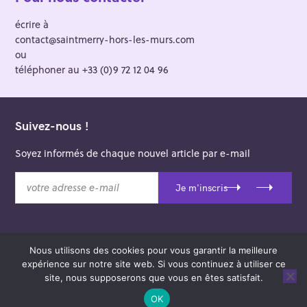
écrire à
contact@saintmerry-hors-les-murs.com
ou
téléphoner au +33 (0)9 72 12 04 96
Suivez-nous !
Soyez informés de chaque nouvel article par e-mail
v
Je m'inscris
o
t
r
e
Nous utilisons des cookies pour vous garantir la meilleure
a
© 2026 Saint-Merry Hors-les-Murs.
expérience sur notre site web. Si vous continuez à utiliser ce
d
Theme: Felt by
Pixelgrade
.
site, nous supposerons que vous en êtes satisfait.
r
e
OK