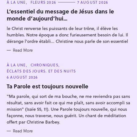
C
À LA UNE
FLEURS 2026
7 AUGUST 2026
A
T
L’essentiel du message de Jésus dans le
E
monde d’aujourd’hui…
G
O
R
le Christ renverse les puissants de leur trône, il élève les
I
E
humbles. Notre époque a donc furieusement besoin de lui. Il
S
dérange l'ordre établi... Christine nous parle de son essentiel
Read More
S
e
C
À LA UNE
CHRONIQUES
a
A
ÉCLATS DES JOURS. ET DES NUITS
T
r
E
6 AUGUST 2026
G
c
O
Ta Parole est toujours nouvelle
R
h
I
"Ma parole, qui sort de ma bouche, ne me reviendra pas sans
E
f
S
résultat, sans avoir fait ce qui me plaît, sans avoir accompli sa
o
mission" (Isaïe 55, 11). Une Parole toujours nouvelle, qui nous
r
façonne, nous traverse, nous guérit. Un chant de méditation
:
offert par Christine Barbey.
Read More