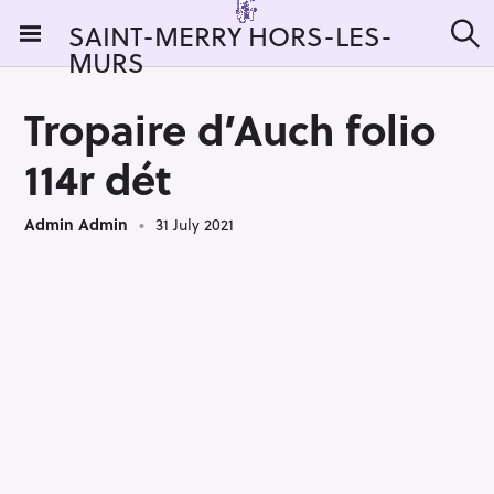
S
SAINT-MERRY HORS-LES-
k
MURS
S
i
e
a
p
r
Tropaire d’Auch folio
t
c
h
o
114r dét
c
o
Admin Admin
31 July 2021
n
t
e
n
t