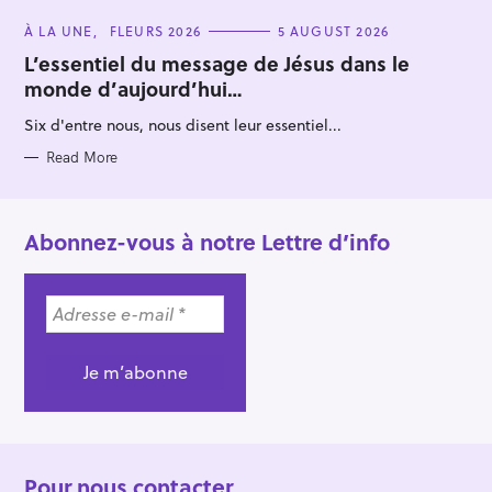
C
À LA UNE
FLEURS 2026
5 AUGUST 2026
A
T
L’essentiel du message de Jésus dans le
E
monde d’aujourd’hui…
G
O
R
Six d'entre nous, nous disent leur essentiel...
I
E
S
Read More
Abonnez-vous à notre Lettre d’info
Pour nous contacter