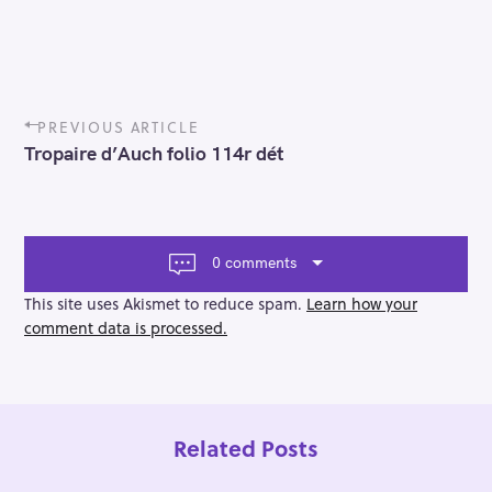
P
PREVIOUS ARTICLE
o
Tropaire d’Auch folio 114r dét
s
t
n
a
v
0 comments
i
g
This site uses Akismet to reduce spam.
Learn how your
a
comment data is processed.
t
i
o
n
Related Posts