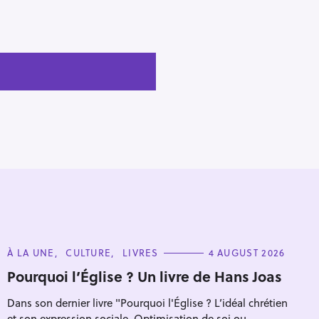
C
À LA UNE
CULTURE
LIVRES
4 AUGUST 2026
A
T
Pourquoi l’Église ? Un livre de Hans Joas
E
G
Dans son dernier livre "Pourquoi l'Église ? L’idéal chrétien
O
R
et son expression sociale. Optimisation de soi ou