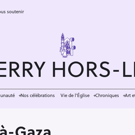
us soutenir
ERRY HORS-
munauté
Nos célébrations
Vie de l’Église
Chroniques
Art e
-à-Gaza