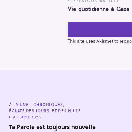
PREVIOUS ARTICLE
o
Vie-quotidienne-à-Gaza
s
t
n
a
v
This site uses Akismet to redu
i
g
a
t
i
o
n
S
e
C
À LA UNE
CHRONIQUES
a
A
ÉCLATS DES JOURS. ET DES NUITS
T
r
E
6 AUGUST 2026
G
c
O
Ta Parole est toujours nouvelle
h
R