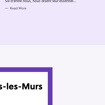
Six d'entre nous, nous disent leur essentiel...
I
E
S
Read More