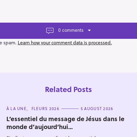
0 comments
ce spam.
Learn how your comment data is processed.
Related Posts
C
À LA UNE
FLEURS 2026
5 AUGUST 2026
A
T
L’essentiel du message de Jésus dans le
E
monde d’aujourd’hui…
G
Press Esc to cancel.
O
R