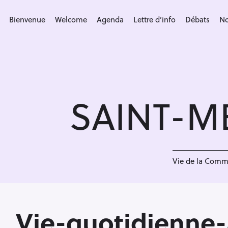
S
k
Bienvenue
Welcome
Agenda
Lettre d’info
Débats
No
i
p
t
o
c
SAINT-M
o
n
t
e
<
n
Vie de la Com
t
Vie-quotidienne