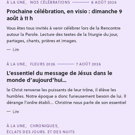
C
À LA UNE
NOS CÉLÉBRATIONS
8 AOÛT 2026
A
T
Prochaine célébration, en visio : dimanche 9
E
août à 11 h
G
O
R
Vous êtes tous invités à venir célébrer lors de la Rencontre
I
E
autour la Parole. Lecture des textes de la liturgie du jour,
S
partages, chants, prières et images.
Lire
R
e
C
À LA UNE
FLEURS 2026
7 AOÛT 2026
A
c
T
L’essentiel du message de Jésus dans le
E
h
monde d’aujourd’hui…
G
O
e
R
le Christ renverse les puissants de leur trône, il élève les
I
r
E
humbles. Notre époque a donc furieusement besoin de lui. Il
S
c
dérange l'ordre établi... Christine nous parle de son essentiel
h
Lire
e
r
C
À LA UNE
CHRONIQUES
A
ÉCLATS DES JOURS. ET DES NUITS
T