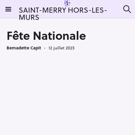
S
SAINT-MERRY HORS-LES-
k
MURS
R
i
e
c
p
h
Fête Nationale
t
e
r
o
c
Bernadette Capit
12 juillet 2023
c
h
e
o
r
n
:
t
e
n
t