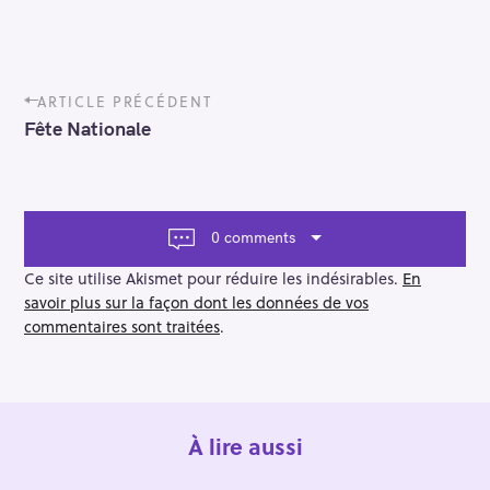
P
ARTICLE PRÉCÉDENT
o
Fête Nationale
s
t
n
a
v
0 comments
i
g
Ce site utilise Akismet pour réduire les indésirables.
En
a
savoir plus sur la façon dont les données de vos
t
commentaires sont traitées
.
i
o
n
À lire aussi