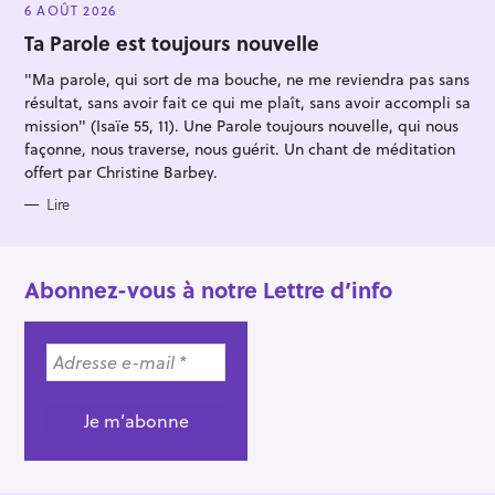
E
6 AOÛT 2026
G
O
Ta Parole est toujours nouvelle
R
I
"Ma parole, qui sort de ma bouche, ne me reviendra pas sans
E
S
résultat, sans avoir fait ce qui me plaît, sans avoir accompli sa
mission" (Isaïe 55, 11). Une Parole toujours nouvelle, qui nous
façonne, nous traverse, nous guérit. Un chant de méditation
offert par Christine Barbey.
Lire
Abonnez-vous à notre Lettre d’info