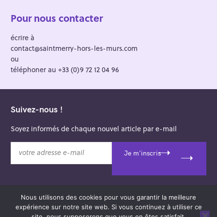
Pour nous contacter
écrire à
contact@saintmerry-hors-les-murs.com
ou
téléphoner au +33 (0)9 72 12 04 96
Suivez-nous !
Soyez informés de chaque nouvel article par e-mail
v
Je m'inscris
o
t
r
e
Nous utilisons des cookies pour vous garantir la meilleure
a
© 2026 Saint-Merry Hors-les-Murs.
expérience sur notre site web. Si vous continuez à utiliser ce
d
Theme: Felt by
Pixelgrade
.
site, nous supposerons que vous en êtes satisfait.