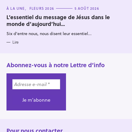
C
À LA UNE
FLEURS 2026
5 AOÛT 2026
A
T
L’essentiel du message de Jésus dans le
E
monde d’aujourd’hui…
G
O
R
Six d'entre nous, nous disent leur essentiel...
I
E
S
Lire
Abonnez-vous à notre Lettre d’info
Pour nous contacter