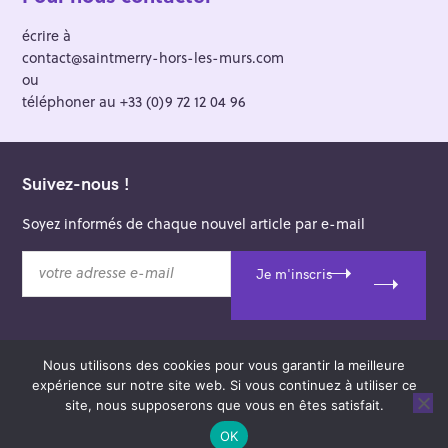
écrire à
contact@saintmerry-hors-les-murs.com
ou
téléphoner au +33 (0)9 72 12 04 96
Suivez-nous !
Soyez informés de chaque nouvel article par e-mail
v
Je m'inscris
o
t
r
e
Nous utilisons des cookies pour vous garantir la meilleure
a
© 2026 Saint-Merry Hors-les-Murs.
expérience sur notre site web. Si vous continuez à utiliser ce
d
Theme: Felt by
Pixelgrade
.
site, nous supposerons que vous en êtes satisfait.
r
e
OK