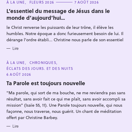
C
À LA UNE
FLEURS 2026
7 AOÛT 2026
A
T
L’essentiel du message de Jésus dans le
E
monde d’aujourd’hui…
G
O
R
le Christ renverse les puissants de leur trône, il élève les
I
E
humbles. Notre époque a donc furieusement besoin de lui. Il
S
dérange l'ordre établi... Christine nous parle de son essentiel
R
Lire
e
c
C
À LA UNE
CHRONIQUES
A
ÉCLATS DES JOURS. ET DES NUITS
h
T
E
6 AOÛT 2026
e
G
O
Ta Parole est toujours nouvelle
r
R
I
c
"Ma parole, qui sort de ma bouche, ne me reviendra pas sans
E
S
h
résultat, sans avoir fait ce qui me plaît, sans avoir accompli sa
mission" (Isaïe 55, 11). Une Parole toujours nouvelle, qui nous
e
façonne, nous traverse, nous guérit. Un chant de méditation
r
offert par Christine Barbey.
Lire