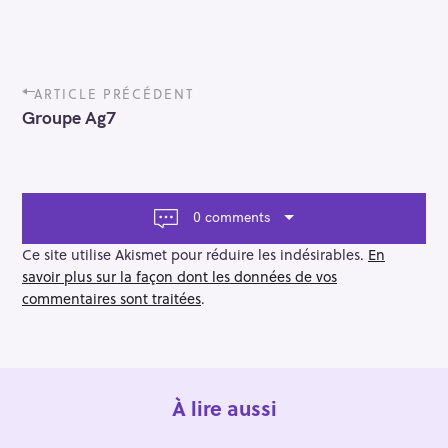
P
ARTICLE PRÉCÉDENT
o
Groupe Ag7
s
t
n
a
v
0 comments
i
g
Ce site utilise Akismet pour réduire les indésirables.
En
a
savoir plus sur la façon dont les données de vos
t
commentaires sont traitées
.
i
o
n
À lire aussi