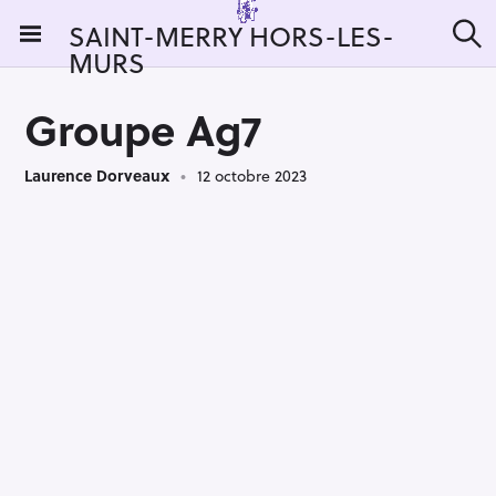
S
SAINT-MERRY HORS-LES-
k
MURS
R
i
e
c
p
h
Groupe Ag7
t
e
r
o
c
Laurence Dorveaux
12 octobre 2023
c
h
e
o
r
n
:
t
e
n
t