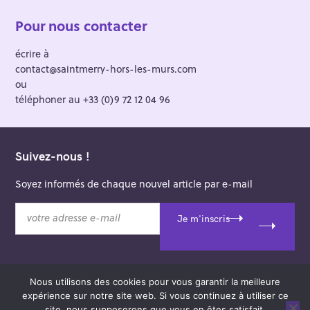
Pour nous contacter
écrire à
contact@saintmerry-hors-les-murs.com
ou
téléphoner au +33 (0)9 72 12 04 96
Suivez-nous !
Soyez informés de chaque nouvel article par e-mail
v
Je m'inscris
o
t
r
e
Nous utilisons des cookies pour vous garantir la meilleure
a
© 2026 Saint-Merry Hors-les-Murs.
expérience sur notre site web. Si vous continuez à utiliser ce
d
Theme: Felt by
Pixelgrade
.
site, nous supposerons que vous en êtes satisfait.