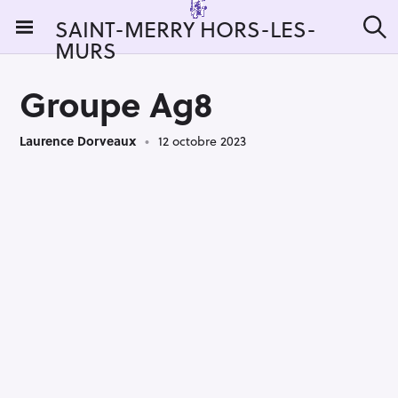
S
SAINT-MERRY HORS-LES-
k
MURS
R
i
e
c
p
h
Groupe Ag8
t
e
r
o
c
Laurence Dorveaux
12 octobre 2023
c
h
e
o
r
n
:
t
e
n
t