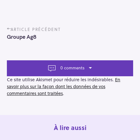
P
ARTICLE PRÉCÉDENT
o
Groupe Ag8
s
t
n
a
v
0 comments
i
g
Ce site utilise Akismet pour réduire les indésirables.
En
a
savoir plus sur la façon dont les données de vos
t
commentaires sont traitées
.
i
o
n
À lire aussi