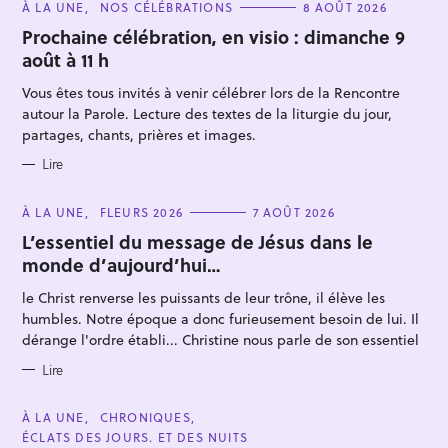
C
À LA UNE
NOS CÉLÉBRATIONS
8 AOÛT 2026
A
T
Prochaine célébration, en visio : dimanche 9
E
août à 11 h
G
O
R
Vous êtes tous invités à venir célébrer lors de la Rencontre
I
E
autour la Parole. Lecture des textes de la liturgie du jour,
S
partages, chants, prières et images.
Lire
R
e
C
À LA UNE
FLEURS 2026
7 AOÛT 2026
A
c
T
L’essentiel du message de Jésus dans le
E
h
monde d’aujourd’hui…
G
O
e
R
le Christ renverse les puissants de leur trône, il élève les
I
r
E
humbles. Notre époque a donc furieusement besoin de lui. Il
S
c
dérange l'ordre établi... Christine nous parle de son essentiel
h
Lire
e
r
C
À LA UNE
CHRONIQUES
A
ÉCLATS DES JOURS. ET DES NUITS
T