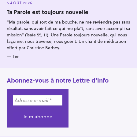
E
6 AOÛT 2026
G
O
Ta Parole est toujours nouvelle
R
I
"Ma parole, qui sort de ma bouche, ne me reviendra pas sans
E
S
résultat, sans avoir fait ce qui me plaît, sans avoir accompli sa
mission" (Isaïe 55, 11). Une Parole toujours nouvelle, qui nous
façonne, nous traverse, nous guérit. Un chant de méditation
offert par Christine Barbey.
Lire
Abonnez-vous à notre Lettre d’info