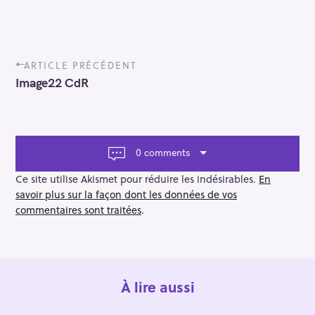
P
ARTICLE PRÉCÉDENT
o
Image22 CdR
s
t
n
a
v
0 comments
i
g
Ce site utilise Akismet pour réduire les indésirables.
En
a
savoir plus sur la façon dont les données de vos
t
commentaires sont traitées
.
i
o
n
À lire aussi