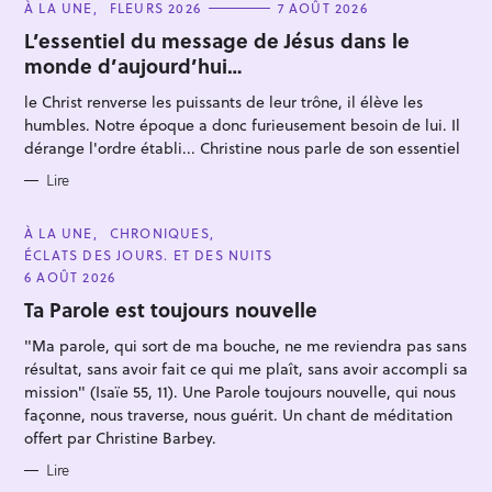
C
À LA UNE
FLEURS 2026
7 AOÛT 2026
A
T
L’essentiel du message de Jésus dans le
E
monde d’aujourd’hui…
G
O
R
le Christ renverse les puissants de leur trône, il élève les
I
E
humbles. Notre époque a donc furieusement besoin de lui. Il
S
dérange l'ordre établi... Christine nous parle de son essentiel
R
Lire
e
c
C
À LA UNE
CHRONIQUES
A
ÉCLATS DES JOURS. ET DES NUITS
h
T
E
6 AOÛT 2026
e
G
O
Ta Parole est toujours nouvelle
r
R
I
c
"Ma parole, qui sort de ma bouche, ne me reviendra pas sans
E
S
h
résultat, sans avoir fait ce qui me plaît, sans avoir accompli sa
mission" (Isaïe 55, 11). Une Parole toujours nouvelle, qui nous
e
façonne, nous traverse, nous guérit. Un chant de méditation
r
offert par Christine Barbey.
Lire