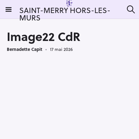
S
SAINT-MERRY HORS-LES-
k
MURS
R
i
e
c
p
h
Image22 CdR
t
e
r
o
c
Bernadette Capit
17 mai 2026
c
h
e
o
r
n
:
t
e
n
t