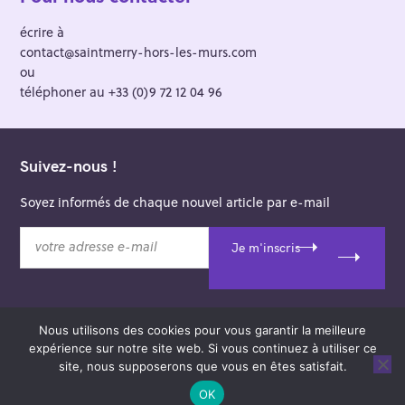
écrire à
contact@saintmerry-hors-les-murs.com
ou
téléphoner au +33 (0)9 72 12 04 96
Suivez-nous !
Soyez informés de chaque nouvel article par e-mail
v
Je m'inscris
o
t
r
e
Nous utilisons des cookies pour vous garantir la meilleure
a
© 2026 Saint-Merry Hors-les-Murs.
expérience sur notre site web. Si vous continuez à utiliser ce
d
Theme: Felt by
Pixelgrade
.
site, nous supposerons que vous en êtes satisfait.
r
e
OK