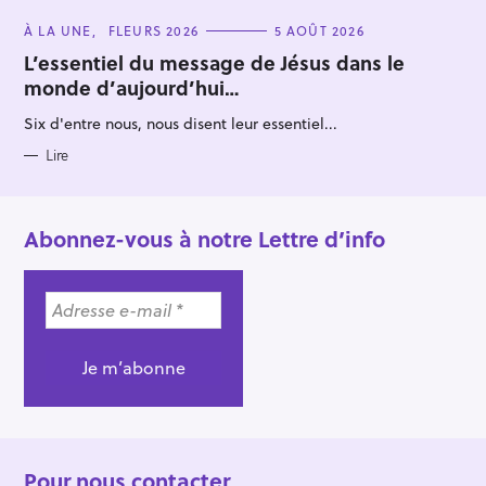
C
À LA UNE
FLEURS 2026
5 AOÛT 2026
A
T
L’essentiel du message de Jésus dans le
E
monde d’aujourd’hui…
G
O
R
Six d'entre nous, nous disent leur essentiel...
I
E
S
Lire
Abonnez-vous à notre Lettre d’info
Pour nous contacter