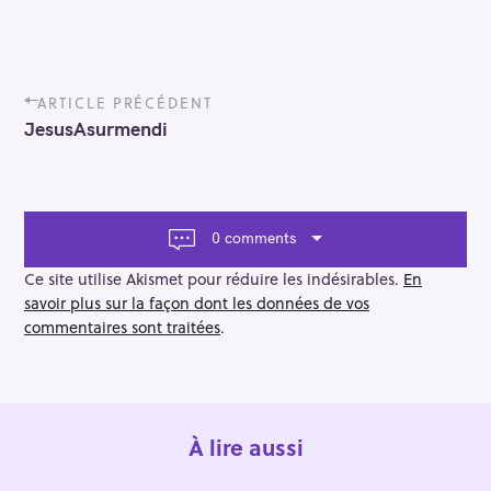
P
ARTICLE PRÉCÉDENT
o
JesusAsurmendi
s
t
n
a
v
0 comments
i
g
Ce site utilise Akismet pour réduire les indésirables.
En
a
savoir plus sur la façon dont les données de vos
t
commentaires sont traitées
.
i
o
n
À lire aussi