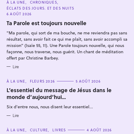
C
À LA UNE
CHRONIQUES
A
ÉCLATS DES JOURS. ET DES NUITS
T
E
6 AOÛT 2026
G
O
Ta Parole est toujours nouvelle
R
I
"Ma parole, qui sort de ma bouche, ne me reviendra pas sans
E
S
résultat, sans avoir fait ce qui me plaît, sans avoir accompli sa
mission" (Isaïe 55, 11). Une Parole toujours nouvelle, qui nous
façonne, nous traverse, nous guérit. Un chant de méditation
R
offert par Christine Barbey.
e
Lire
c
h
C
À LA UNE
FLEURS 2026
5 AOÛT 2026
e
A
T
L’essentiel du message de Jésus dans le
r
E
monde d’aujourd’hui…
G
c
O
R
h
Six d'entre nous, nous disent leur essentiel...
I
E
e
S
Lire
r
C
À LA UNE
CULTURE
LIVRES
4 AOÛT 2026
A