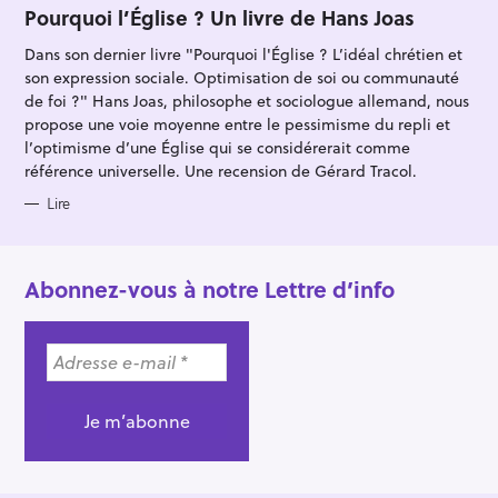
T
Pourquoi l’Église ? Un livre de Hans Joas
E
G
Dans son dernier livre "Pourquoi l'Église ? L’idéal chrétien et
O
R
son expression sociale. Optimisation de soi ou communauté
I
E
de foi ?" Hans Joas, philosophe et sociologue allemand, nous
S
propose une voie moyenne entre le pessimisme du repli et
l’optimisme d’une Église qui se considérerait comme
référence universelle. Une recension de Gérard Tracol.
Lire
Abonnez-vous à notre Lettre d’info