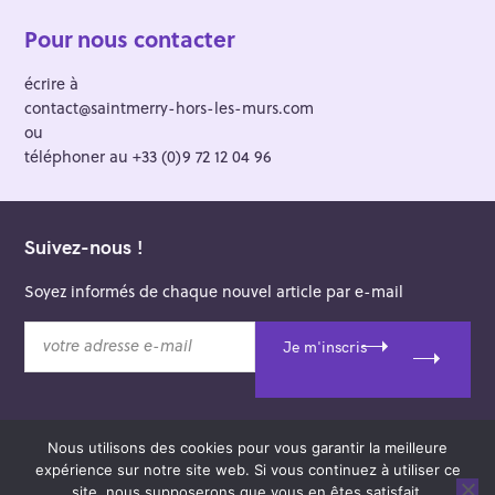
Pour nous contacter
écrire à
contact@saintmerry-hors-les-murs.com
ou
téléphoner au +33 (0)9 72 12 04 96
Suivez-nous !
Soyez informés de chaque nouvel article par e-mail
v
Je m'inscris
o
t
r
e
Nous utilisons des cookies pour vous garantir la meilleure
a
© 2026 Saint-Merry Hors-les-Murs.
expérience sur notre site web. Si vous continuez à utiliser ce
d
Theme: Felt by
Pixelgrade
.
site, nous supposerons que vous en êtes satisfait.