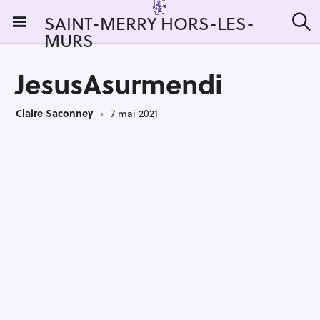
S
SAINT-MERRY HORS-LES-
k
MURS
R
i
e
c
p
h
JesusAsurmendi
t
e
r
o
c
Claire Saconney
7 mai 2021
c
h
e
o
r
n
:
t
e
n
t