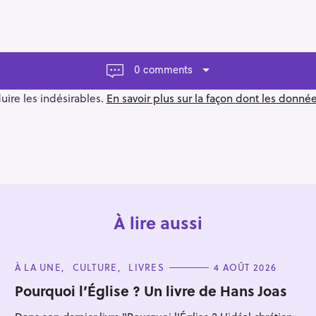
0 comments
duire les indésirables.
En savoir plus sur la façon dont les donn
À lire aussi
C
À LA UNE
CULTURE
LIVRES
4 AOÛT 2026
A
T
Pourquoi l’Église ? Un livre de Hans Joas
E
G
O