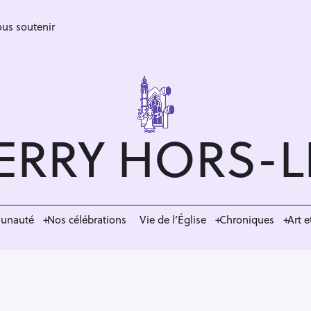
us soutenir
ERRY HORS-
munauté
Nos célébrations
Vie de l’Église
Chroniques
Art e