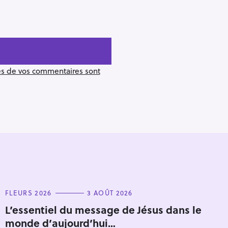
ées de vos commentaires sont
C
FLEURS 2026
3 AOÛT 2026
A
T
L’essentiel du message de Jésus dans le
Pour effacer la recherche appuyez sur
E
monde d’aujourd’hui…
G
O