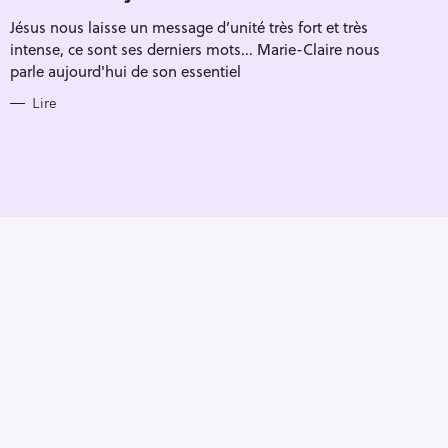
R
Jésus nous laisse un message d’unité très fort et très
I
E
intense, ce sont ses derniers mots... Marie-Claire nous
S
parle aujourd'hui de son essentiel
Lire