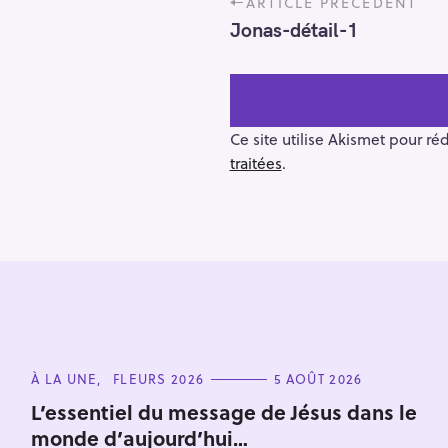
ARTICLE PRÉCÉDENT
o
Jonas-détail-1
s
t
n
a
v
Ce site utilise Akismet pour ré
i
traitées
.
g
a
t
i
o
R
n
e
c
C
À LA UNE
FLEURS 2026
5 AOÛT 2026
h
A
T
e
L’essentiel du message de Jésus dans le
E
monde d’aujourd’hui…
r
G
O