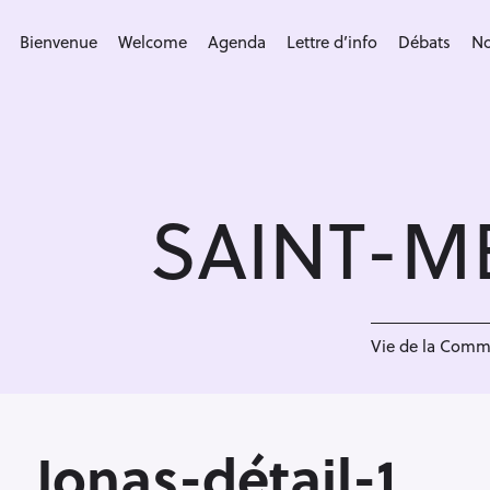
S
k
Bienvenue
Welcome
Agenda
Lettre d’info
Débats
No
i
p
t
o
c
SAINT-M
o
n
t
e
J
n
Vie de la Com
t
Jonas-détail-1