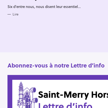
Escape
c
R
Six d'entre nous, nous disent leur essentiel...
I
h
E
S
Lire
e
r
Abonnez-vous à notre Lettre d’info