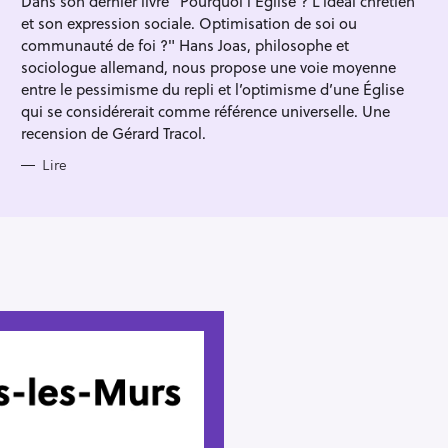
Dans son dernier livre "Pourquoi l'Église ? L’idéal chrétien
R
et son expression sociale. Optimisation de soi ou
I
E
communauté de foi ?" Hans Joas, philosophe et
S
sociologue allemand, nous propose une voie moyenne
entre le pessimisme du repli et l’optimisme d’une Église
qui se considérerait comme référence universelle. Une
recension de Gérard Tracol.
Lire