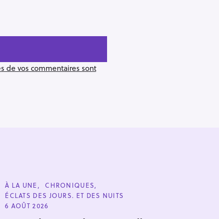
ées de vos commentaires sont
C
À LA UNE
CHRONIQUES
A
ÉCLATS DES JOURS. ET DES NUITS
T
Pour effacer la recherche appuyez sur
E
6 AOÛT 2026
G
O