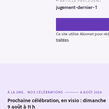
ARTICLE PRÉCÉDENT
o
jugement-dernier-1
s
t
n
a
v
Ce site utilise Akismet pour ré
i
traitées
.
g
a
t
i
o
R
n
e
c
C
h
À LA UNE
NOS CÉLÉBRATIONS
8 AOÛT 2026
A
e
T
Prochaine célébration, en visio : dimanche
E
r
9 août à 11 h
G
O