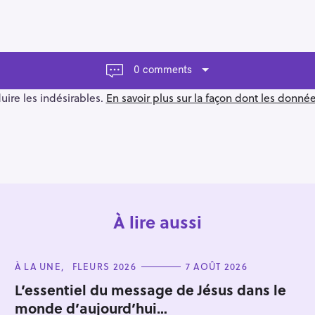
0 comments
duire les indésirables.
En savoir plus sur la façon dont les donn
À lire aussi
C
À LA UNE
FLEURS 2026
7 AOÛT 2026
A
T
L’essentiel du message de Jésus dans le
E
monde d’aujourd’hui…
G
O