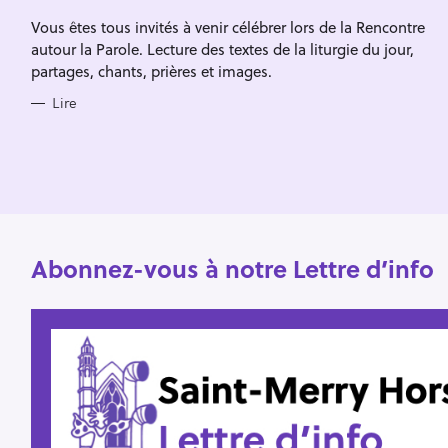
Escape
c
R
Vous êtes tous invités à venir célébrer lors de la Rencontre
I
h
E
autour la Parole. Lecture des textes de la liturgie du jour,
S
e
partages, chants, prières et images.
r
Lire
Abonnez-vous à notre Lettre d’info