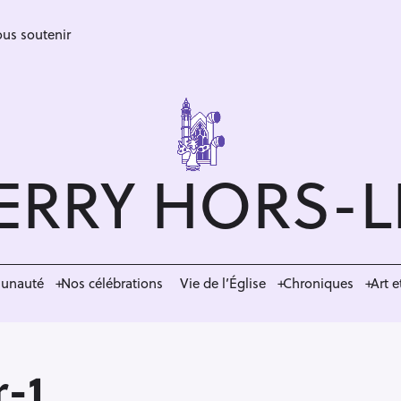
us soutenir
ERRY HORS-
munauté
Nos célébrations
Vie de l’Église
Chroniques
Art e
-1