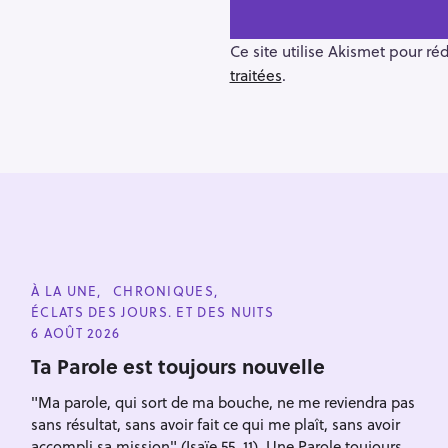
n
a
v
Ce site utilise Akismet pour ré
i
traitées
.
g
a
t
i
o
n
R
e
C
À LA UNE
CHRONIQUES
A
c
ÉCLATS DES JOURS. ET DES NUITS
T
E
6 AOÛT 2026
h
G
O
Ta Parole est toujours nouvelle
e
R
I
r
"Ma parole, qui sort de ma bouche, ne me reviendra pas
E
Escape
S
c
sans résultat, sans avoir fait ce qui me plaît, sans avoir
h
accompli sa mission" (Isaïe 55, 11). Une Parole toujours