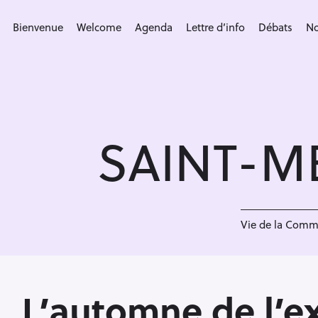
S
k
Bienvenue
Welcome
Agenda
Lettre d’info
Débats
No
i
p
t
o
c
SAINT-M
o
n
t
e
L
n
Vie de la Com
t
L’automne de l’e