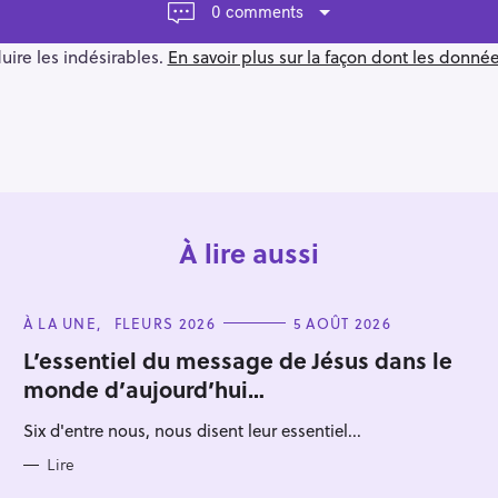
0 comments
duire les indésirables.
En savoir plus sur la façon dont les donn
À lire aussi
C
À LA UNE
FLEURS 2026
5 AOÛT 2026
A
T
L’essentiel du message de Jésus dans le
E
monde d’aujourd’hui…
G
O
R
Six d'entre nous, nous disent leur essentiel...
I
E
S
Lire