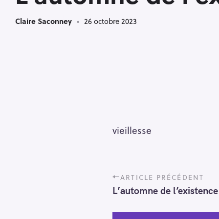
Claire Saconney
26 octobre 2023
vieillesse
P
ARTICLE PRÉCÉDENT
o
L’automne de l’existence
s
t