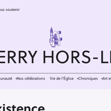
us soutenir
ERRY HORS-
munauté
Nos célébrations
Vie de l’Église
Chroniques
Art e
xistence