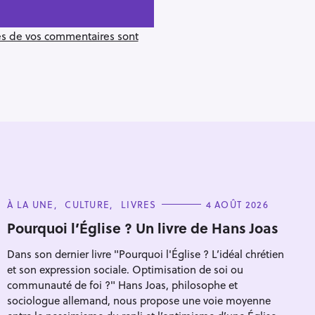
ées de vos commentaires sont
C
À LA UNE
CULTURE
LIVRES
4 AOÛT 2026
A
T
Pourquoi l’Église ? Un livre de Hans Joas
E
G
Dans son dernier livre "Pourquoi l'Église ? L’idéal chrétien
O
R
Pour effacer la recherche appuyez sur
et son expression sociale. Optimisation de soi ou
I
E
communauté de foi ?" Hans Joas, philosophe et
S
sociologue allemand, nous propose une voie moyenne