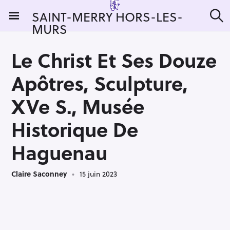
S
SAINT-MERRY HORS-LES-
k
MURS
R
i
e
c
p
h
Le Christ Et Ses Douze
t
e
r
o
Apôtres, Sculpture,
c
c
h
e
o
XVe S., Musée
r
n
:
Historique De
t
e
Haguenau
n
t
Claire Saconney
15 juin 2023