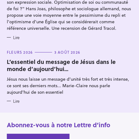
R
e
son expression sociale. Optimisation de soi ou communauté
I
E
de foi ?" Hans Joas, philosophe et sociologue allemand, nous
r
S
propose une voie moyenne entre le pessimisme du repli et
l’optimisme d’une Église qui se considérerait comme
référence universelle. Une recension de Gérard Tracol.
Lire
C
FLEURS 2026
3 AOÛT 2026
A
T
L’essentiel du message de Jésus dans le
E
monde d’aujourd’hui…
G
O
R
Jésus nous laisse un message d’unité très fort et très intense,
I
E
ce sont ses derniers mots... Marie-Claire nous parle
S
aujourd'hui de son essentiel
Lire
Abonnez-vous à notre Lettre d’info