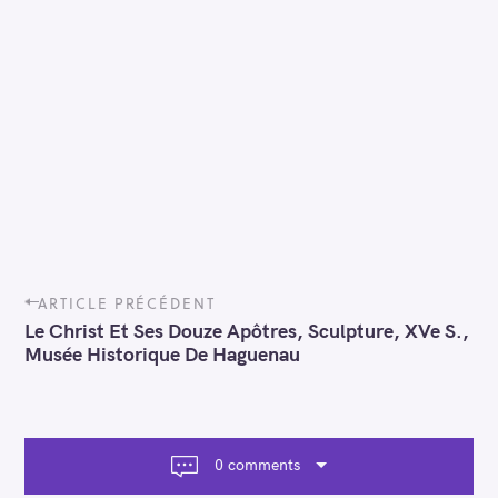
P
ARTICLE PRÉCÉDENT
o
Le Christ Et Ses Douze Apôtres, Sculpture, XVe S.,
s
Musée Historique De Haguenau
t
n
a
v
i
0 comments
g
a