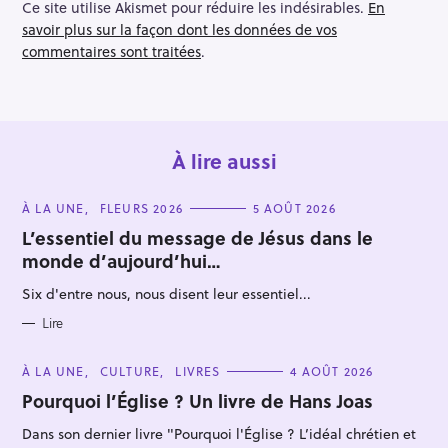
Ce site utilise Akismet pour réduire les indésirables.
En
t
savoir plus sur la façon dont les données de vos
i
commentaires sont traitées
.
o
n
À lire aussi
C
À LA UNE
FLEURS 2026
5 AOÛT 2026
A
T
L’essentiel du message de Jésus dans le
E
R
monde d’aujourd’hui…
G
O
e
R
Six d'entre nous, nous disent leur essentiel...
I
c
E
S
Lire
h
e
C
À LA UNE
CULTURE
LIVRES
4 AOÛT 2026
r
A
T
Pourquoi l’Église ? Un livre de Hans Joas
c
E
G
h
Dans son dernier livre "Pourquoi l'Église ? L’idéal chrétien et
O