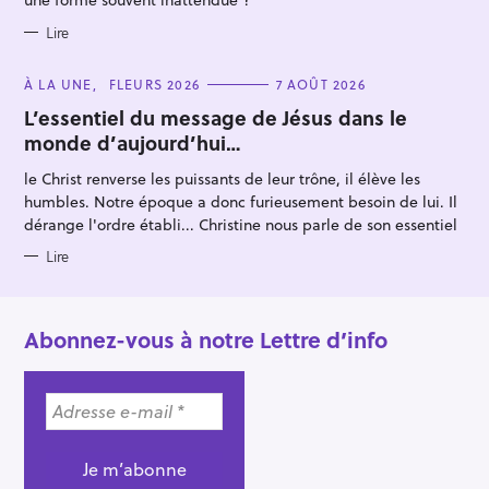
Lire
C
À LA UNE
FLEURS 2026
7 AOÛT 2026
A
T
L’essentiel du message de Jésus dans le
E
monde d’aujourd’hui…
G
O
R
le Christ renverse les puissants de leur trône, il élève les
I
E
humbles. Notre époque a donc furieusement besoin de lui. Il
S
dérange l'ordre établi... Christine nous parle de son essentiel
Lire
Abonnez-vous à notre Lettre d’info