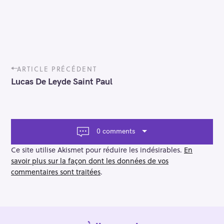
P
ARTICLE PRÉCÉDENT
o
Lucas De Leyde Saint Paul
s
t
n
a
v
0 comments
i
g
Ce site utilise Akismet pour réduire les indésirables.
En
a
savoir plus sur la façon dont les données de vos
t
commentaires sont traitées
.
i
o
n