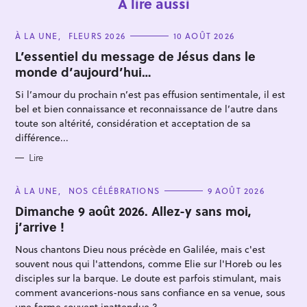
À lire aussi
C
À LA UNE
FLEURS 2026
10 AOÛT 2026
A
T
L’essentiel du message de Jésus dans le
E
monde d’aujourd’hui…
G
O
R
Si l’amour du prochain n’est pas effusion sentimentale, il est
I
E
bel et bien connaissance et reconnaissance de l’autre dans
S
toute son altérité, considération et acceptation de sa
différence...
R
e
Lire
c
C
À LA UNE
NOS CÉLÉBRATIONS
9 AOÛT 2026
h
A
T
Dimanche 9 août 2026. Allez-y sans moi,
e
E
j’arrive !
r
G
O
c
R
Nous chantons Dieu nous précède en Galilée, mais c'est
I
h
E
souvent nous qui l'attendons, comme Elie sur l'Horeb ou les
S
e
disciples sur la barque. Le doute est parfois stimulant, mais
comment avancerions-nous sans confiance en sa venue, sous
r
une forme souvent inattendue ?