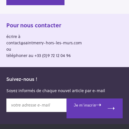
Pour nous contacter
écrire à
contact@saintmerry-hors-les-murs.com
ou
téléphoner au +33 (0)9 72 12 04 96
Suivez-nous !
Soyez informés de chaque nouvel article par e-mail
v
Je m'inscris
o
t
r
e