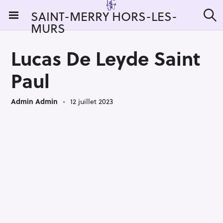
S
SAINT-MERRY HORS-LES-
k
MURS
R
i
e
c
p
h
Lucas De Leyde Saint
t
e
r
o
Paul
c
c
h
e
o
r
Admin Admin
12 juillet 2023
n
:
t
e
n
t