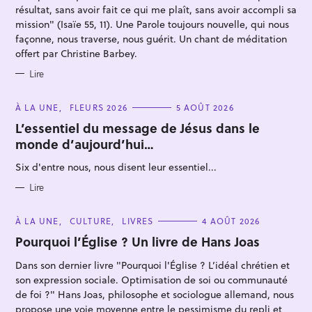
S
résultat, sans avoir fait ce qui me plaît, sans avoir accompli sa
mission" (Isaïe 55, 11). Une Parole toujours nouvelle, qui nous
façonne, nous traverse, nous guérit. Un chant de méditation
offert par Christine Barbey.
Lire
R
e
C
À LA UNE
FLEURS 2026
5 AOÛT 2026
A
c
T
L’essentiel du message de Jésus dans le
E
h
monde d’aujourd’hui…
G
O
e
R
Six d'entre nous, nous disent leur essentiel...
I
r
E
c
S
Lire
h
C
À LA UNE
CULTURE
LIVRES
4 AOÛT 2026
e
A
T
Pourquoi l’Église ? Un livre de Hans Joas
r
E
G
Dans son dernier livre "Pourquoi l'Église ? L’idéal chrétien et
O
R
son expression sociale. Optimisation de soi ou communauté
I
E
de foi ?" Hans Joas, philosophe et sociologue allemand, nous
S
propose une voie moyenne entre le pessimisme du repli et