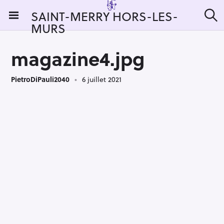
S
SAINT-MERRY HORS-LES-
k
MURS
R
i
e
c
p
h
magazine4.jpg
t
e
r
o
c
PietroDiPauli2040
6 juillet 2021
c
h
e
o
r
n
:
t
e
n
t