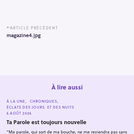
P
ARTICLE PRÉCÉDENT
o
magazine4.jpg
s
t
n
a
v
i
g
a
t
À lire aussi
i
o
C
À LA UNE
CHRONIQUES
n
A
ÉCLATS DES JOURS. ET DES NUITS
T
E
6 AOÛT 2026
G
O
Ta Parole est toujours nouvelle
R
I
"Ma parole, qui sort de ma bouche, ne me reviendra pas sans
E