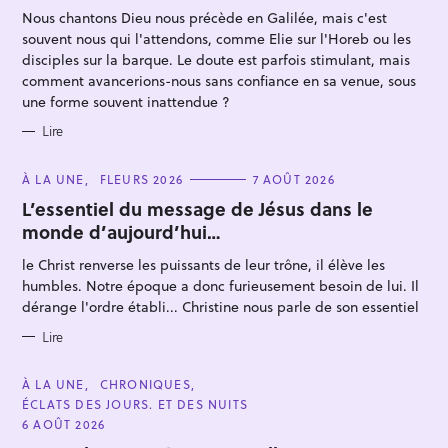
R
Nous chantons Dieu nous précède en Galilée, mais c'est
I
E
souvent nous qui l'attendons, comme Elie sur l'Horeb ou les
S
disciples sur la barque. Le doute est parfois stimulant, mais
comment avancerions-nous sans confiance en sa venue, sous
une forme souvent inattendue ?
Lire
R
C
À LA UNE
FLEURS 2026
7 AOÛT 2026
e
A
T
L’essentiel du message de Jésus dans le
c
E
monde d’aujourd’hui…
G
h
O
R
e
le Christ renverse les puissants de leur trône, il élève les
I
E
humbles. Notre époque a donc furieusement besoin de lui. Il
r
S
dérange l'ordre établi... Christine nous parle de son essentiel
c
Lire
h
e
C
À LA UNE
CHRONIQUES
r
A
ÉCLATS DES JOURS. ET DES NUITS
T
E
6 AOÛT 2026
G