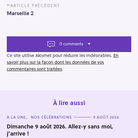
P
ARTICLE PRÉCÉDENT
o
Marseille 2
s
t
n
a
v
0 comments
i
g
Ce site utilise Akismet pour réduire les indésirables.
En
a
savoir plus sur la façon dont les données de vos
t
commentaires sont traitées
.
i
o
n
À lire aussi
C
À LA UNE
NOS CÉLÉBRATIONS
9 AOÛT 2026
A
T
Dimanche 9 août 2026. Allez-y sans moi,
E
j’arrive !
G
O