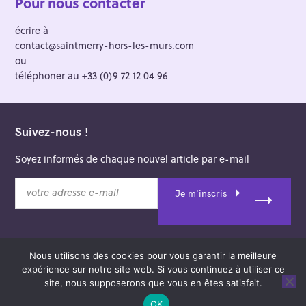
Pour nous contacter
écrire à
contact@saintmerry-hors-les-murs.com
ou
téléphoner au +33 (0)9 72 12 04 96
Suivez-nous !
Soyez informés de chaque nouvel article par e-mail
v
Je m'inscris
o
t
r
e
Nous utilisons des cookies pour vous garantir la meilleure
a
© 2026 Saint-Merry Hors-les-Murs.
expérience sur notre site web. Si vous continuez à utiliser ce
d
Theme: Felt by
Pixelgrade
.
site, nous supposerons que vous en êtes satisfait.
r
e
OK