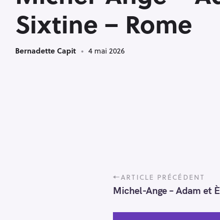
M
Sixtine – Rome
Bernadette Capit
4 mai 2026
P
ARTICLE PRÉCÉDENT
o
Michel-Ange – Adam et Èv
s
t