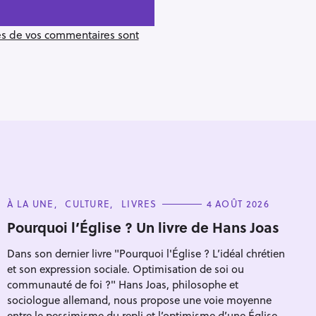
ées de vos commentaires sont
C
À LA UNE
CULTURE
LIVRES
4 AOÛT 2026
A
T
Pourquoi l’Église ? Un livre de Hans Joas
E
G
Dans son dernier livre "Pourquoi l'Église ? L’idéal chrétien
O
R
Pour effacer la recherche appuyez sur
et son expression sociale. Optimisation de soi ou
I
E
communauté de foi ?" Hans Joas, philosophe et
S
sociologue allemand, nous propose une voie moyenne
entre le pessimisme du repli et l’optimisme d’une Église