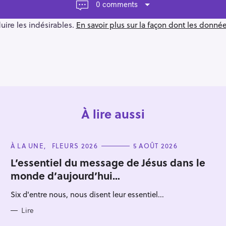
0 comments
duire les indésirables.
En savoir plus sur la façon dont les donn
À lire aussi
C
À LA UNE
FLEURS 2026
5 AOÛT 2026
A
T
L’essentiel du message de Jésus dans le
E
monde d’aujourd’hui…
G
O
R
Six d'entre nous, nous disent leur essentiel...
I
E
S
Lire