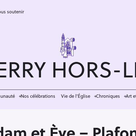
us soutenir
ERRY HORS-
munauté
Nos célébrations
Vie de l’Église
Chroniques
Art e
am et Ève – Plafon