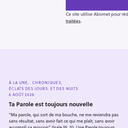
n
a
v
Ce site utilise Akismet pour ré
i
traitées
.
g
a
t
i
o
n
R
e
C
À LA UNE
CHRONIQUES
A
c
ÉCLATS DES JOURS. ET DES NUITS
T
E
6 AOÛT 2026
h
G
O
Ta Parole est toujours nouvelle
e
R
I
r
"Ma parole, qui sort de ma bouche, ne me reviendra pas
E
Escape
S
c
sans résultat, sans avoir fait ce qui me plaît, sans avoir
h
accompli sa mission" (Isaïe 55, 11). Une Parole toujours