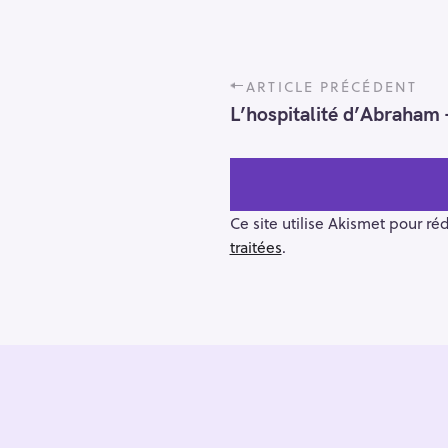
P
ARTICLE PRÉCÉDENT
o
L’hospitalité d’Abraham
s
t
n
a
v
Ce site utilise Akismet pour ré
i
traitées
.
g
a
t
i
R
o
e
n
c
h