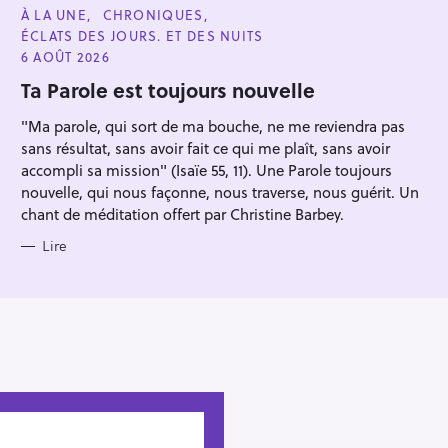
C
À LA UNE
CHRONIQUES
A
ÉCLATS DES JOURS. ET DES NUITS
T
E
6 AOÛT 2026
G
O
Ta Parole est toujours nouvelle
R
I
"Ma parole, qui sort de ma bouche, ne me reviendra pas
E
S
sans résultat, sans avoir fait ce qui me plaît, sans avoir
accompli sa mission" (Isaïe 55, 11). Une Parole toujours
nouvelle, qui nous façonne, nous traverse, nous guérit. Un
chant de méditation offert par Christine Barbey.
Lire