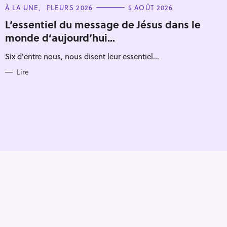
Pour effacer la recherche appuyez sur
C
À LA UNE
FLEURS 2026
5 AOÛT 2026
A
T
L’essentiel du message de Jésus dans le
E
monde d’aujourd’hui…
G
O
R
Six d'entre nous, nous disent leur essentiel...
I
E
S
Lire