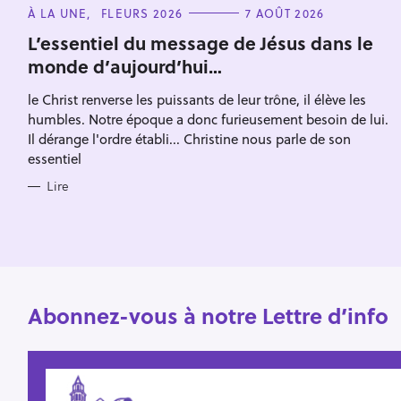
e
C
À LA UNE
FLEURS 2026
7 AOÛT 2026
r
A
Escape
T
L’essentiel du message de Jésus dans le
c
E
monde d’aujourd’hui…
G
h
O
R
e
le Christ renverse les puissants de leur trône, il élève les
I
E
humbles. Notre époque a donc furieusement besoin de lui.
r
S
Il dérange l'ordre établi... Christine nous parle de son
essentiel
Lire
Abonnez-vous à notre Lettre d’info