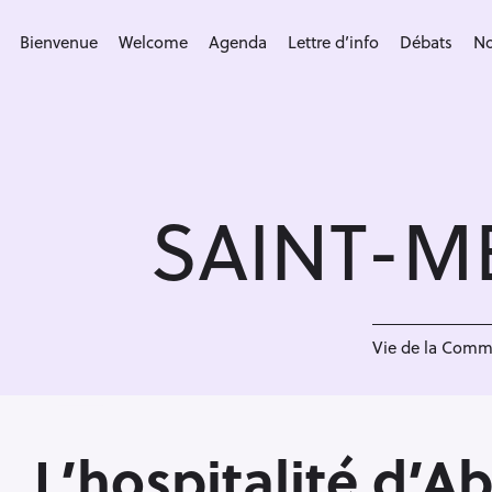
S
k
Bienvenue
Welcome
Agenda
Lettre d’info
Débats
No
i
p
t
o
c
SAINT-M
o
n
t
e
n
Vie de la Com
t
L’hospitalité d’