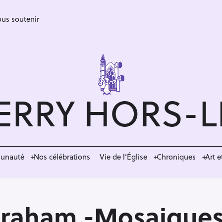
us soutenir
ERRY HORS-
munauté
Nos célébrations
Vie de l’Église
Chroniques
Art e
Abraham -Mosaiques