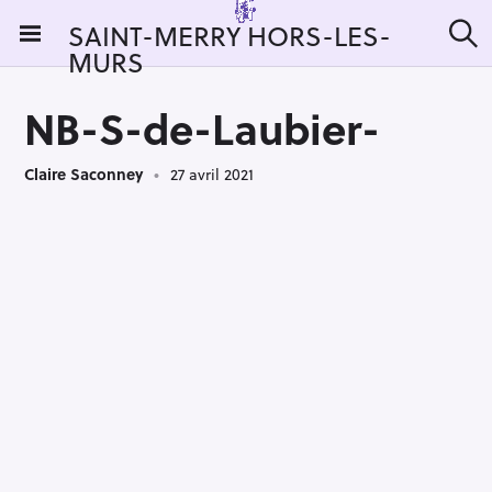
S
SAINT-MERRY HORS-LES-
k
MURS
R
i
e
c
p
h
NB-S-de-Laubier-
t
e
r
o
c
Claire Saconney
27 avril 2021
c
h
e
o
r
n
:
t
e
n
t