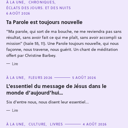
C
À LA UNE
CHRONIQUES
A
ÉCLATS DES JOURS. ET DES NUITS
T
E
6 AOÛT 2026
G
O
Ta Parole est toujours nouvelle
R
I
"Ma parole, qui sort de ma bouche, ne me reviendra pas sans
E
S
résultat, sans avoir fait ce qui me plaît, sans avoir accompli sa
mission" (Isaïe 55, 11). Une Parole toujours nouvelle, qui nous
façonne, nous traverse, nous guérit. Un chant de méditation
R
offert par Christine Barbey.
e
Lire
c
h
C
À LA UNE
FLEURS 2026
5 AOÛT 2026
e
A
T
L’essentiel du message de Jésus dans le
r
E
monde d’aujourd’hui…
G
c
O
R
h
Six d'entre nous, nous disent leur essentiel...
I
E
e
S
Lire
r
C
À LA UNE
CULTURE
LIVRES
4 AOÛT 2026
A