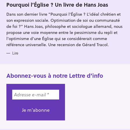
T
Pourquoi l’Église ? Un livre de Hans Joas
E
G
Dans son dernier livre "Pourquoi l'Église ? L’idéal chrétien et
O
R
son expression sociale. Optimisation de soi ou communauté
I
E
de foi ?" Hans Joas, philosophe et sociologue allemand, nous
S
propose une voie moyenne entre le pessimisme du repli et
l’optimisme d’une Église qui se considérerait comme
référence universelle. Une recension de Gérard Tracol.
Lire
Abonnez-vous à notre Lettre d’info