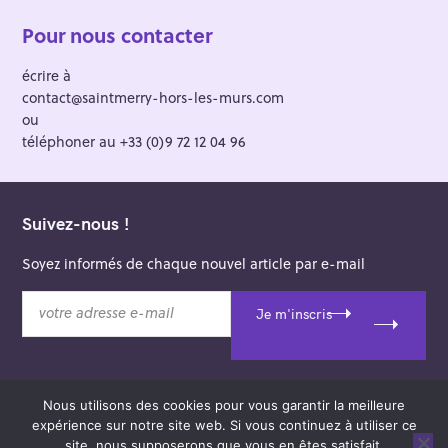
Pour nous contacter
écrire à
contact@saintmerry-hors-les-murs.com
ou
téléphoner au +33 (0)9 72 12 04 96
Suivez-nous !
Soyez informés de chaque nouvel article par e-mail
v
Je m'inscris
o
t
r
e
Nous utilisons des cookies pour vous garantir la meilleure
a
© 2026 Saint-Merry Hors-les-Murs.
expérience sur notre site web. Si vous continuez à utiliser ce
d
Theme: Felt by
Pixelgrade
.
site, nous supposerons que vous en êtes satisfait.