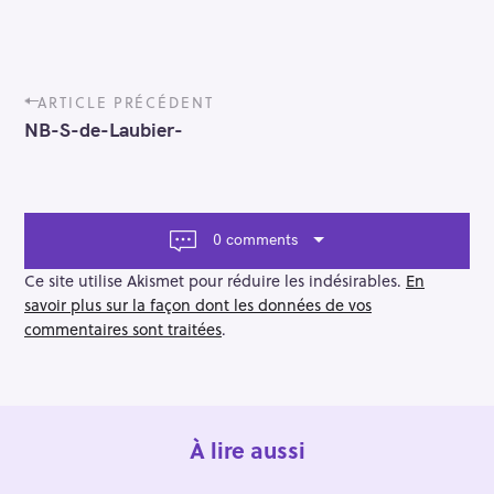
P
ARTICLE PRÉCÉDENT
o
NB-S-de-Laubier-
s
t
n
a
v
0 comments
i
g
Ce site utilise Akismet pour réduire les indésirables.
En
a
savoir plus sur la façon dont les données de vos
t
commentaires sont traitées
.
i
o
n
À lire aussi