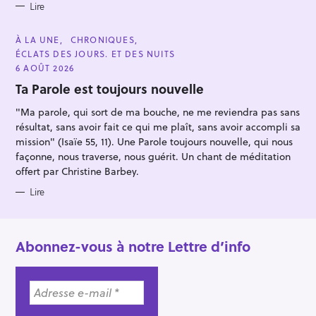
r
Lire
C
À LA UNE
CHRONIQUES
A
ÉCLATS DES JOURS. ET DES NUITS
T
E
6 AOÛT 2026
G
O
Ta Parole est toujours nouvelle
R
I
"Ma parole, qui sort de ma bouche, ne me reviendra pas sans
E
S
résultat, sans avoir fait ce qui me plaît, sans avoir accompli sa
mission" (Isaïe 55, 11). Une Parole toujours nouvelle, qui nous
façonne, nous traverse, nous guérit. Un chant de méditation
offert par Christine Barbey.
Lire
Abonnez-vous à notre Lettre d’info