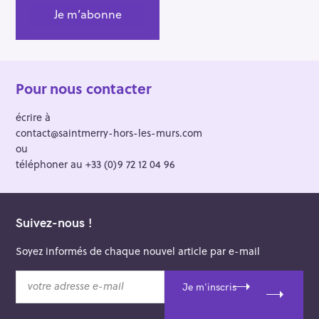
Pour nous contacter
écrire à
contact@saintmerry-hors-les-murs.com
ou
téléphoner au +33 (0)9 72 12 04 96
Suivez-nous !
Soyez informés de chaque nouvel article par e-mail
v
Je m'inscris
o
t