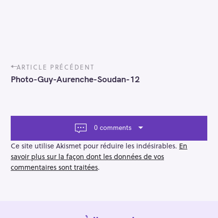
P
ARTICLE PRÉCÉDENT
o
Photo-Guy-Aurenche-Soudan-12
s
t
n
a
v
0 comments
i
g
Ce site utilise Akismet pour réduire les indésirables.
En
a
savoir plus sur la façon dont les données de vos
t
commentaires sont traitées
.
i
o
n