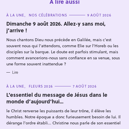
À lire aussi
C
À LA UNE
NOS CÉLÉBRATIONS
9 AOÛT 2026
A
T
Dimanche 9 août 2026. Allez-y sans moi,
E
j’arrive !
G
O
R
Nous chantons Dieu nous précède en Galilée, mais c'est
I
E
souvent nous qui l'attendons, comme Elie sur l'Horeb ou les
S
disciples sur la barque. Le doute est parfois stimulant, mais
comment avancerions-nous sans confiance en sa venue, sous
une forme souvent inattendue ?
R
e
Lire
c
h
C
À LA UNE
FLEURS 2026
7 AOÛT 2026
A
e
T
L’essentiel du message de Jésus dans le
E
monde d’aujourd’hui…
r
G
O
c
R
le Christ renverse les puissants de leur trône, il élève les
I
h
E
humbles. Notre époque a donc furieusement besoin de lui. Il
S
e
dérange l'ordre établi... Christine nous parle de son essentiel