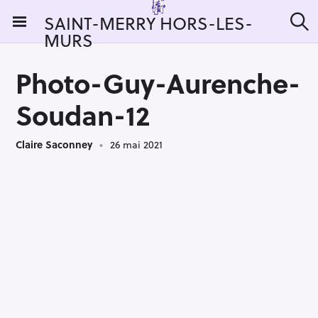
S
SAINT-MERRY HORS-LES-
k
MURS
R
i
e
c
p
h
Photo-Guy-Aurenche-
t
e
r
o
Soudan-12
c
c
h
e
o
r
Claire Saconney
26 mai 2021
n
:
t
e
n
t