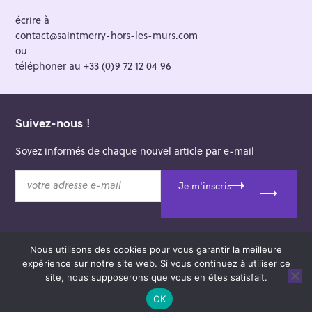
écrire à
contact@saintmerry-hors-les-murs.com
ou
téléphoner au +33 (0)9 72 12 04 96
Suivez-nous !
Soyez informés de chaque nouvel article par e-mail
v
Je m'inscris
o
t
r
e
Nous utilisons des cookies pour vous garantir la meilleure
a
© 2026 Saint-Merry Hors-les-Murs.
expérience sur notre site web. Si vous continuez à utiliser ce
d
Theme: Felt by
Pixelgrade
.
site, nous supposerons que vous en êtes satisfait.
r
e
OK