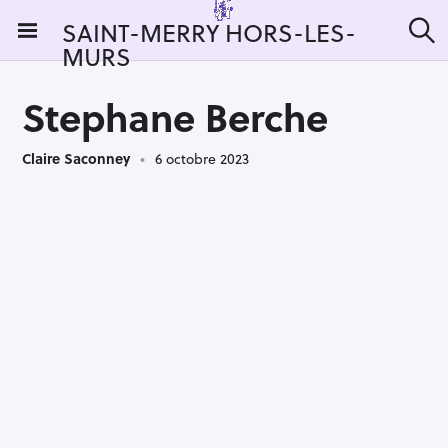
S
SAINT-MERRY HORS-LES-
k
MURS
R
i
e
c
p
h
Stephane Berche
t
e
r
o
c
Claire Saconney
6 octobre 2023
c
h
e
o
r
n
:
t
e
n
t