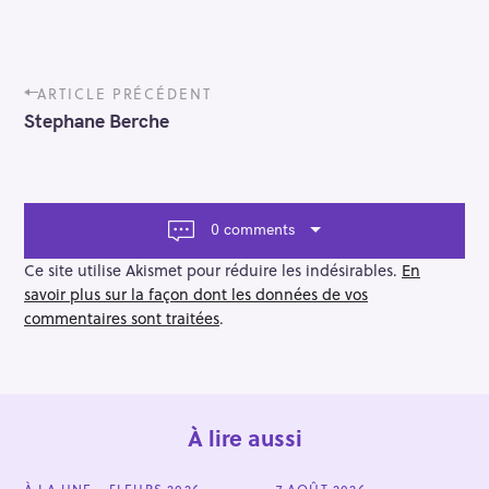
P
ARTICLE PRÉCÉDENT
o
Stephane Berche
s
t
n
a
v
0 comments
i
g
Ce site utilise Akismet pour réduire les indésirables.
En
a
savoir plus sur la façon dont les données de vos
t
commentaires sont traitées
.
i
o
n
À lire aussi
C
À LA UNE
FLEURS 2026
7 AOÛT 2026