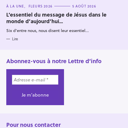
C
À LA UNE
FLEURS 2026
5 AOÛT 2026
A
T
L’essentiel du message de Jésus dans le
E
monde d’aujourd’hui…
G
O
R
Six d'entre nous, nous disent leur essentiel...
I
E
S
Lire
Abonnez-vous à notre Lettre d’info
Pour nous contacter