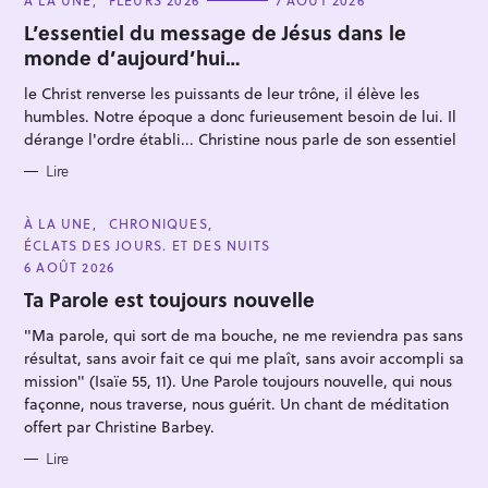
A
T
L’essentiel du message de Jésus dans le
E
monde d’aujourd’hui…
G
O
R
le Christ renverse les puissants de leur trône, il élève les
I
E
humbles. Notre époque a donc furieusement besoin de lui. Il
S
dérange l'ordre établi... Christine nous parle de son essentiel
R
Lire
e
C
c
À LA UNE
CHRONIQUES
A
ÉCLATS DES JOURS. ET DES NUITS
h
T
E
6 AOÛT 2026
e
G
O
Ta Parole est toujours nouvelle
r
R
I
c
"Ma parole, qui sort de ma bouche, ne me reviendra pas sans
E
S
résultat, sans avoir fait ce qui me plaît, sans avoir accompli sa
h
mission" (Isaïe 55, 11). Une Parole toujours nouvelle, qui nous
e
façonne, nous traverse, nous guérit. Un chant de méditation
r
offert par Christine Barbey.
Lire