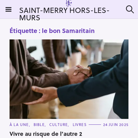
S
SAINT-MERRY HORS-LES-
k
MURS
R
i
e
c
p
Étiquette :
le bon Samaritain
h
t
e
r
o
c
c
h
e
o
r
n
:
t
e
n
t
C
À LA UNE
BIBLE
CULTURE
LIVRES
24 JUIN 2025
A
T
Vivre au risque de l’autre 2
E