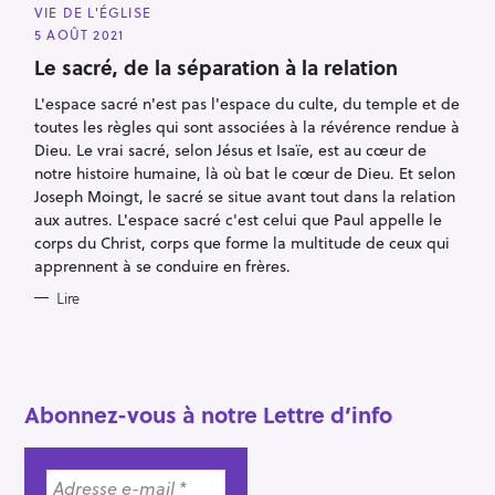
A
VIE DE L'ÉGLISE
R
T
E
5 AOÛT 2021
e
G
O
Le sacré, de la séparation à la relation
c
R
I
h
L'espace sacré n'est pas l'espace du culte, du temple et de
E
S
e
toutes les règles qui sont associées à la révérence rendue à
Dieu. Le vrai sacré, selon Jésus et Isaïe, est au cœur de
r
notre histoire humaine, là où bat le cœur de Dieu. Et selon
c
Joseph Moingt, le sacré se situe avant tout dans la relation
h
aux autres. L'espace sacré c'est celui que Paul appelle le
e
corps du Christ, corps que forme la multitude de ceux qui
r
apprennent à se conduire en frères.
Lire
Abonnez-vous à notre Lettre d’info