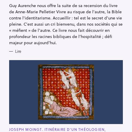
G
Guy Aurenche nous offre la suite de sa recension du livre
O
R
de Anne-Marie Pelletier Vivre au risque de l'autre, la Bible
I
E
contre l'identitarisme. Accueillir : tel est le secret d’une vie
S
pleine. C’est aussi un cri bienvenu, dans nos sociétés qui se
« méfient » de l’autre. Ce livre nous fait découvrir en
profondeur les racines bibliques de l’hospitalité ; défi
majeur pour aujourd’hui.
Lire
C
JOSEPH MOINGT. ITINÉRAIRE D'UN THÉOLOGIEN