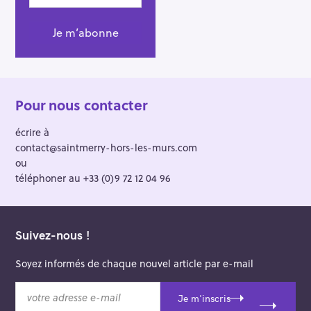
Pour nous contacter
écrire à
contact@saintmerry-hors-les-murs.com
ou
téléphoner au +33 (0)9 72 12 04 96
Suivez-nous !
Soyez informés de chaque nouvel article par e-mail
v
Je m'inscris
o