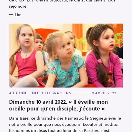
h
rejoindre.
e
Lire
r
C
À LA UNE
NOS CÉLÉBRATIONS
9 AVRIL 2022
A
T
Dimanche 10 avril 2022. « Il éveille mon
E
oreille pour qu’en disciple, j’écoute »
G
O
R
Dans Isaïe, ce dimanche des Rameaux, le Seigneur éveille
I
E
notre oreille pour que nous écoutions. Ecouter et méditer
S
les paroles de Jésus tout au long de sa Passion, c'est