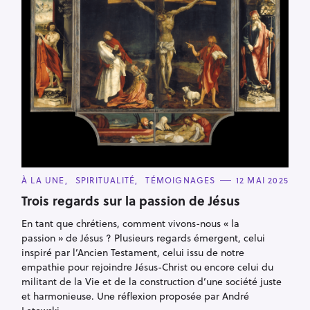
C
À LA UNE
SPIRITUALITÉ
TÉMOIGNAGES
12 MAI 2025
A
T
Trois regards sur la passion de Jésus
E
G
En tant que chrétiens, comment vivons-nous « la
O
R
passion » de Jésus ? Plusieurs regards émergent, celui
I
E
inspiré par l’Ancien Testament, celui issu de notre
S
empathie pour rejoindre Jésus-Christ ou encore celui du
militant de la Vie et de la construction d’une société juste
et harmonieuse. Une réflexion proposée par André