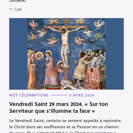
Letowski.
Lire
R
e
C
NOS CÉLÉBRATIONS
5 AVRIL 2024
A
c
T
Vendredi Saint 29 mars 2024. « Sur ton
E
h
Serviteur que s’illumine ta face »
G
O
e
R
Le Vendredi Saint, certains se sentent appelés à rejoindre
I
r
E
le Christ dans ses souffrances et sa Passion en un chemin
S
c
de croix. Et si c’était plutôt lui, le Christ qui venait nous