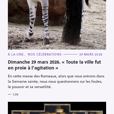
C
À LA UNE
NOS CÉLÉBRATIONS
29 MARS 2026
A
T
Dimanche 29 mars 2026. « Toute la ville fut
E
en proie à l’agitation »
G
O
R
En cette messe des Rameaux, alors que nous entrons dans
I
E
la Semaine sainte, nous nous questionnons sur les foules,
S
le pouvoir et sa versatilité.
Lire