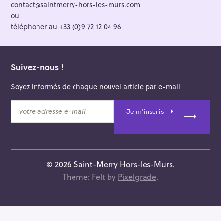
contact@saintmerry-hors-les-murs.com
ou
téléphoner au +33 (0)9 72 12 04 96
Suivez-nous !
Soyez informés de chaque nouvel article par e-mail
v
Je m'inscris
o
t
r
e
a
© 2026 Saint-Merry Hors-les-Murs.
d
Theme: Felt by
Pixelgrade
.
r
e
s
s