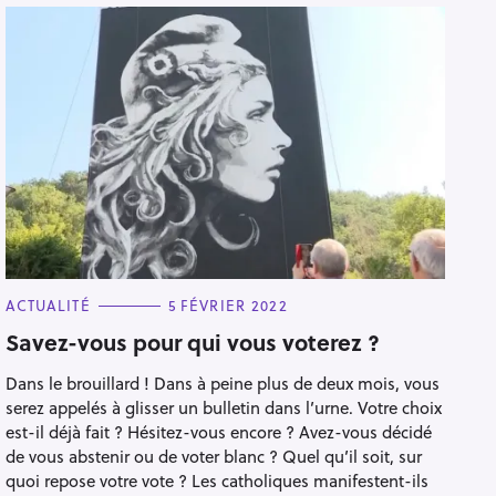
C
ACTUALITÉ
5 FÉVRIER 2022
A
T
Savez-vous pour qui vous voterez ?
E
G
Dans le brouillard ! Dans à peine plus de deux mois, vous
O
R
serez appelés à glisser un bulletin dans l’urne. Votre choix
I
E
est-il déjà fait ? Hésitez-vous encore ? Avez-vous décidé
S
de vous abstenir ou de voter blanc ? Quel qu’il soit, sur
quoi repose votre vote ? Les catholiques manifestent-ils