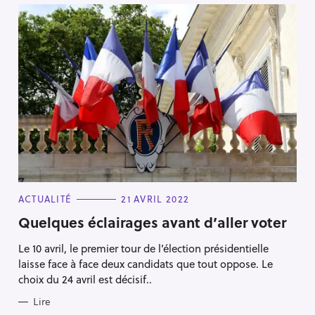
C
ACTUALITÉ
21 AVRIL 2022
A
T
Quelques éclairages avant d’aller voter
E
G
Le 10 avril, le premier tour de l’élection présidentielle
O
R
laisse face à face deux candidats que tout oppose. Le
I
E
choix du 24 avril est décisif..
S
Lire