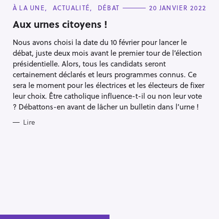
C
À LA UNE
ACTUALITÉ
DÉBAT
20 JANVIER 2022
A
T
Aux urnes citoyens !
E
G
Nous avons choisi la date du 10 février pour lancer le
O
R
débat, juste deux mois avant le premier tour de l’élection
I
E
présidentielle. Alors, tous les candidats seront
S
certainement déclarés et leurs programmes connus. Ce
sera le moment pour les électrices et les électeurs de fixer
leur choix. Être catholique influence-t-il ou non leur vote
? Débattons-en avant de lâcher un bulletin dans l’urne !
Lire