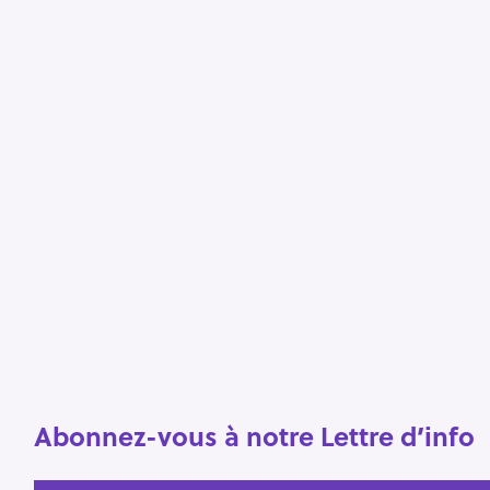
e
r
Escape
c
h
e
r
Abonnez-vous à notre Lettre d’info