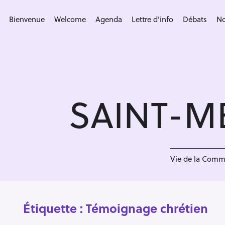
S
k
Bienvenue
Welcome
Agenda
Lettre d’info
Débats
No
i
p
t
o
c
SAINT-M
o
n
t
e
n
Vie de la Com
t
Étiquette :
Témoignage chrétien