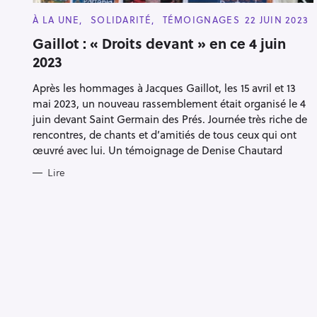
C
À LA UNE
SOLIDARITÉ
TÉMOIGNAGES
22 JUIN 2023
A
T
Gaillot : « Droits devant » en ce 4 juin
E
2023
G
O
R
Après les hommages à Jacques Gaillot, les 15 avril et 13
I
E
mai 2023, un nouveau rassemblement était organisé le 4
S
juin devant Saint Germain des Prés. Journée très riche de
rencontres, de chants et d’amitiés de tous ceux qui ont
œuvré avec lui. Un témoignage de Denise Chautard
Lire
R
e
c
h