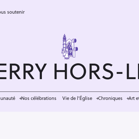
us soutenir
ERRY HORS-
munauté
Nos célébrations
Vie de l’Église
Chroniques
Art e