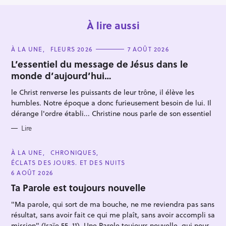
À lire aussi
C
À LA UNE
FLEURS 2026
7 AOÛT 2026
A
T
L’essentiel du message de Jésus dans le
E
monde d’aujourd’hui…
G
O
R
le Christ renverse les puissants de leur trône, il élève les
I
E
humbles. Notre époque a donc furieusement besoin de lui. Il
R
S
dérange l'ordre établi... Christine nous parle de son essentiel
e
c
Lire
h
C
À LA UNE
CHRONIQUES
e
A
ÉCLATS DES JOURS. ET DES NUITS
T
r
E
6 AOÛT 2026
G
c
O
Ta Parole est toujours nouvelle
h
R
I
"Ma parole, qui sort de ma bouche, ne me reviendra pas sans
e
E
S
résultat, sans avoir fait ce qui me plaît, sans avoir accompli sa
r
mission" (Isaïe 55, 11). Une Parole toujours nouvelle, qui nous