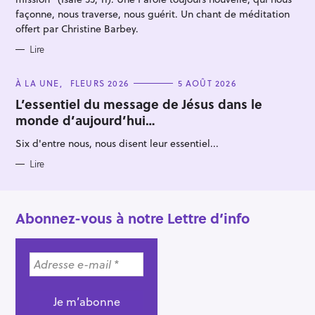
façonne, nous traverse, nous guérit. Un chant de méditation
offert par Christine Barbey.
Lire
C
À LA UNE
FLEURS 2026
5 AOÛT 2026
A
T
L’essentiel du message de Jésus dans le
E
monde d’aujourd’hui…
G
O
R
Six d'entre nous, nous disent leur essentiel...
I
E
S
Lire
Abonnez-vous à notre Lettre d’info