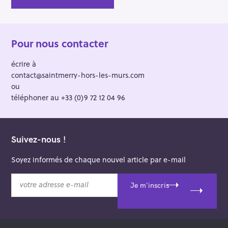
Pour nous contacter
écrire à
contact@saintmerry-hors-les-murs.com
ou
téléphoner au +33 (0)9 72 12 04 96
Suivez-nous !
Soyez informés de chaque nouvel article par e-mail
v
Je m'inscris
o
t
r
e