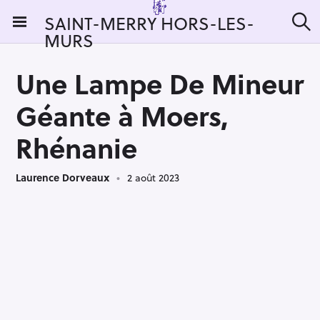
S
SAINT-MERRY HORS-LES-
k
MURS
R
i
e
c
p
h
Une Lampe De Mineur
t
e
r
o
Géante à Moers,
c
c
h
e
o
Rhénanie
r
n
:
t
Laurence Dorveaux
2 août 2023
e
n
t