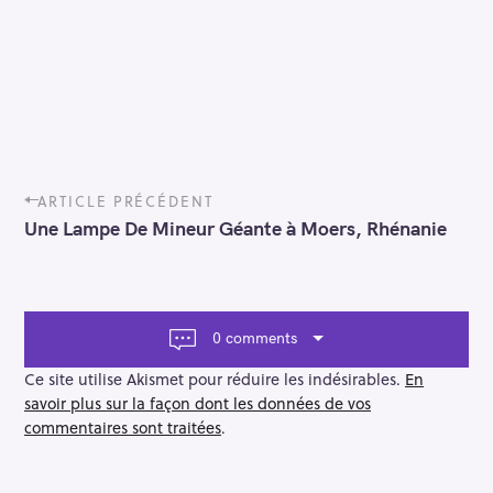
P
ARTICLE PRÉCÉDENT
o
Une Lampe De Mineur Géante à Moers, Rhénanie
s
t
n
a
v
0 comments
i
g
Ce site utilise Akismet pour réduire les indésirables.
En
a
savoir plus sur la façon dont les données de vos
t
commentaires sont traitées
.
i
o
n