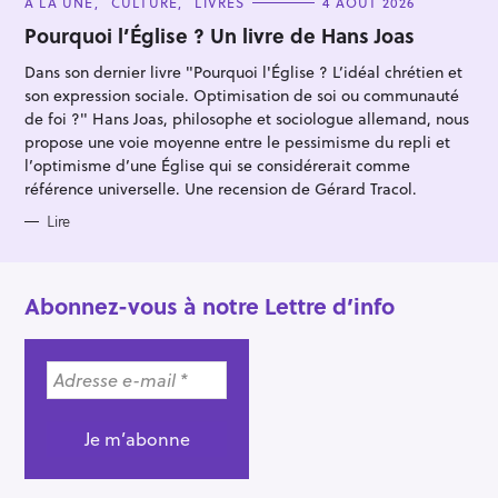
C
À LA UNE
CULTURE
LIVRES
4 AOÛT 2026
A
T
Pourquoi l’Église ? Un livre de Hans Joas
E
G
Dans son dernier livre "Pourquoi l'Église ? L’idéal chrétien et
O
R
son expression sociale. Optimisation de soi ou communauté
I
E
de foi ?" Hans Joas, philosophe et sociologue allemand, nous
S
propose une voie moyenne entre le pessimisme du repli et
l’optimisme d’une Église qui se considérerait comme
référence universelle. Une recension de Gérard Tracol.
Lire
Abonnez-vous à notre Lettre d’info