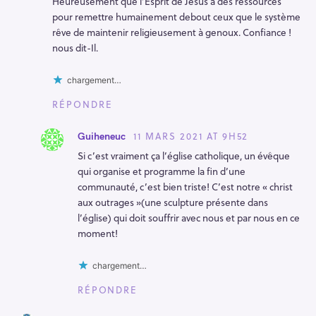
Heureusement que l’Esprit de Jésus a des ressources
pour remettre humainement debout ceux que le système
rêve de maintenir religieusement à genoux. Confiance !
nous dit-Il.
chargement…
RÉPONDRE
R
11 MARS 2021 AT 9H52
Guiheneuc
e
Si c’est vraiment ça l’église catholique, un évêque
c
qui organise et programme la fin d’une
h
communauté, c’est bien triste! C’est notre « christ
e
aux outrages »(une sculpture présente dans
l’église) qui doit souffrir avec nous et par nous en ce
r
moment!
c
h
chargement…
e
RÉPONDRE
r