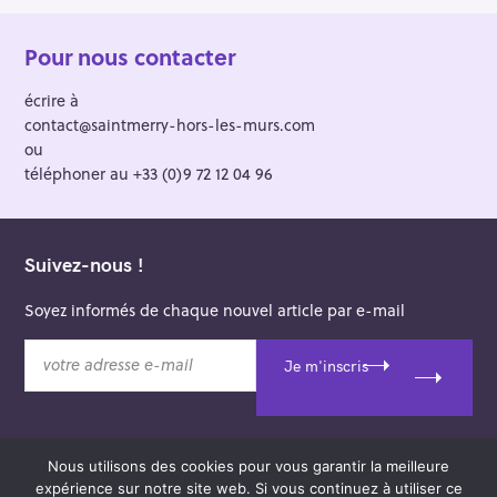
Pour nous contacter
écrire à
contact@saintmerry-hors-les-murs.com
ou
téléphoner au +33 (0)9 72 12 04 96
Suivez-nous !
Soyez informés de chaque nouvel article par e-mail
v
Je m'inscris
o
t
r
e
Nous utilisons des cookies pour vous garantir la meilleure
a
© 2026 Saint-Merry Hors-les-Murs.
expérience sur notre site web. Si vous continuez à utiliser ce
d