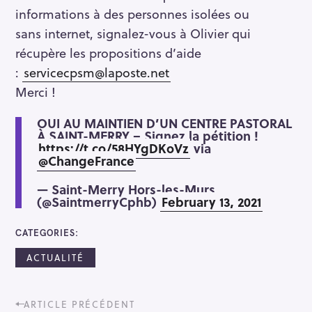
informations à des personnes isolées ou
sans internet, signalez-vous à Olivier qui
récupère les propositions d’aide
:
servicecpsm@laposte.net
Merci !
OUI AU MAINTIEN D’UN CENTRE PASTORAL
À SAINT-MERRY – Signez la pétition !
https://t.co/58HYgDKoVz
via
@ChangeFrance
— Saint-Merry Hors-les-Murs
(@SaintmerryCphb)
February 13, 2021
CATEGORIES
ACTUALITÉ
P
ARTICLE PRÉCÉDENT