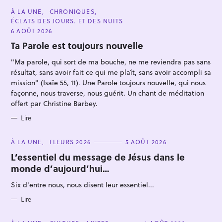
C
À LA UNE
CHRONIQUES
A
ÉCLATS DES JOURS. ET DES NUITS
T
E
6 AOÛT 2026
G
O
Ta Parole est toujours nouvelle
R
I
"Ma parole, qui sort de ma bouche, ne me reviendra pas sans
E
S
résultat, sans avoir fait ce qui me plaît, sans avoir accompli sa
mission" (Isaïe 55, 11). Une Parole toujours nouvelle, qui nous
façonne, nous traverse, nous guérit. Un chant de méditation
offert par Christine Barbey.
Lire
C
À LA UNE
FLEURS 2026
5 AOÛT 2026
A
T
L’essentiel du message de Jésus dans le
E
monde d’aujourd’hui…
G
O
R
Six d'entre nous, nous disent leur essentiel...
I
E
S
Lire