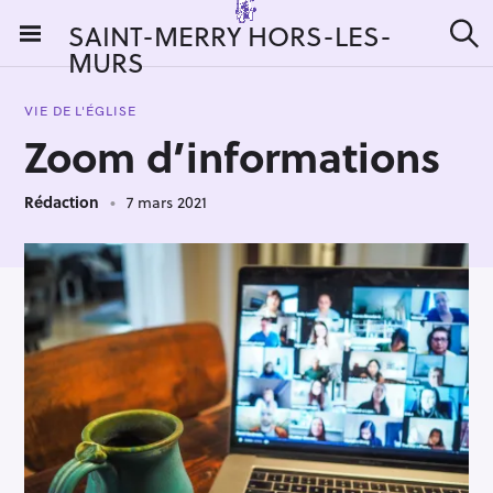
S
SAINT-MERRY HORS-LES-
k
MURS
R
i
e
c
p
h
VIE DE L'ÉGLISE
t
e
Zoom d’informations
r
o
c
c
h
e
Rédaction
7 mars 2021
o
r
n
:
t
e
n
t