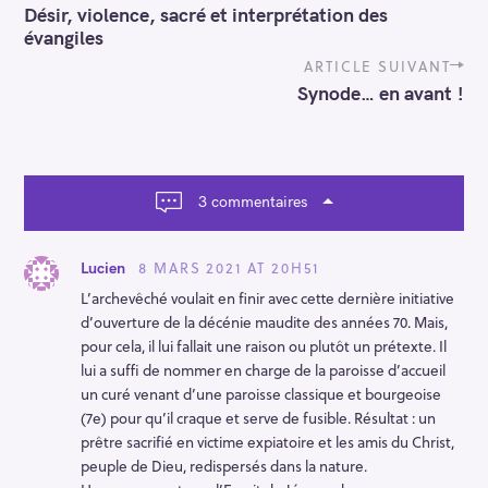
o
Désir, violence, sacré et interprétation des
s
évangiles
t
n
ARTICLE SUIVANT
a
Synode… en avant !
v
i
g
a
t
3 commentaires
i
o
n
8 MARS 2021 AT 20H51
Lucien
L’archevêché voulait en finir avec cette dernière initiative
d’ouverture de la décénie maudite des années 70. Mais,
pour cela, il lui fallait une raison ou plutôt un prétexte. Il
lui a suffi de nommer en charge de la paroisse d’accueil
un curé venant d’une paroisse classique et bourgeoise
(7e) pour qu’il craque et serve de fusible. Résultat : un
prêtre sacrifié en victime expiatoire et les amis du Christ,
peuple de Dieu, redispersés dans la nature.