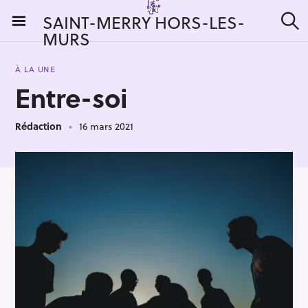
S
SAINT-MERRY HORS-LES-
k
MURS
R
i
e
c
p
h
À LA UNE
t
e
Entre-soi
r
o
c
c
h
e
Rédaction
16 mars 2021
o
r
n
:
t
e
n
t