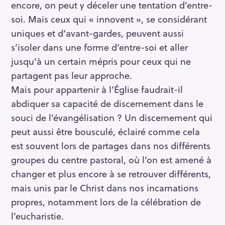
encore, on peut y déceler une tentation d’entre-
soi. Mais ceux qui « innovent », se considérant
uniques et d’avant-gardes, peuvent aussi
s’isoler dans une forme d’entre-soi et aller
jusqu’à un certain mépris pour ceux qui ne
partagent pas leur approche.
Mais pour appartenir à l’Église faudrait-il
abdiquer sa capacité de discernement dans le
R
souci de l’évangélisation ? Un discernement qui
e
peut aussi être bousculé, éclairé comme cela
c
est souvent lors de partages dans nos différents
h
groupes du centre pastoral, où l’on est amené à
e
r
changer et plus encore à se retrouver différents,
c
mais unis par le Christ dans nos incarnations
h
propres, notamment lors de la célébration de
e
l’eucharistie.
r