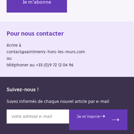
Pour nous contacter
écrire à
contact@saintmerry-hors-les-murs.com
ou
téléphoner au +33 (0)9 72 12 04 96
Suivez-nous !
Soyez informés de chaque nouvel article par e-mail
v
Je m'inscris
o
t
r