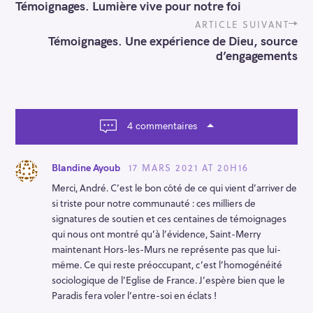
Témoignages. Lumière vive pour notre foi
s
t
ARTICLE SUIVANT
n
Témoignages. Une expérience de Dieu, source
a
d’engagements
v
i
g
a
t
4 commentaires
i
o
n
17 MARS 2021 AT 20H16
Blandine Ayoub
Merci, André. C’est le bon côté de ce qui vient d’arriver de
si triste pour notre communauté : ces milliers de
signatures de soutien et ces centaines de témoignages
qui nous ont montré qu’à l’évidence, Saint-Merry
maintenant Hors-les-Murs ne représente pas que lui-
même. Ce qui reste préoccupant, c’est l’homogénéité
sociologique de l’Eglise de France. J’espère bien que le
Paradis fera voler l’entre-soi en éclats !