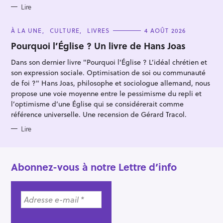
E
S
Lire
C
À LA UNE
CULTURE
LIVRES
4 AOÛT 2026
A
T
Pourquoi l’Église ? Un livre de Hans Joas
E
G
Dans son dernier livre "Pourquoi l'Église ? L’idéal chrétien et
O
R
son expression sociale. Optimisation de soi ou communauté
I
E
de foi ?" Hans Joas, philosophe et sociologue allemand, nous
S
propose une voie moyenne entre le pessimisme du repli et
l’optimisme d’une Église qui se considérerait comme
référence universelle. Une recension de Gérard Tracol.
Lire
Abonnez-vous à notre Lettre d’info