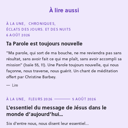
À lire aussi
C
À LA UNE
CHRONIQUES
A
ÉCLATS DES JOURS. ET DES NUITS
T
E
6 AOÛT 2026
G
O
Ta Parole est toujours nouvelle
R
I
"Ma parole, qui sort de ma bouche, ne me reviendra pas sans
E
S
résultat, sans avoir fait ce qui me plaît, sans avoir accompli sa
mission" (Isaïe 55, 11). Une Parole toujours nouvelle, qui nous
façonne, nous traverse, nous guérit. Un chant de méditation
offert par Christine Barbey.
Lire
C
À LA UNE
FLEURS 2026
5 AOÛT 2026
A
T
L’essentiel du message de Jésus dans le
E
monde d’aujourd’hui…
G
O
R
Six d'entre nous, nous disent leur essentiel...
I