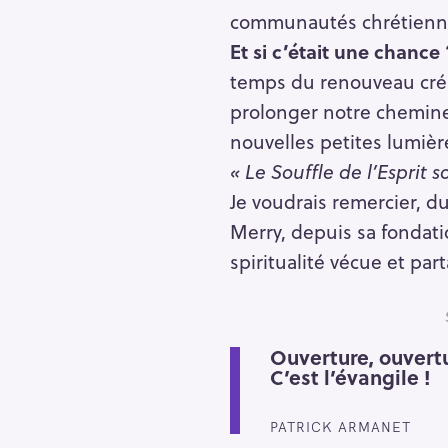
communautés chrétienn
Et si c’était une chance 
temps du renouveau créa
prolonger notre cheminem
nouvelles petites lumièr
« Le Souffle de l’Esprit 
Je voudrais remercier, 
Merry, depuis sa fondati
spiritualité vécue et par
Ouverture, ouvert
R
C’est l’évangile !
e
c
PATRICK ARMANET