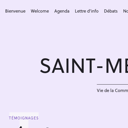
S
k
Bienvenue
Welcome
Agenda
Lettre d’info
Débats
No
i
p
t
o
c
SAINT-M
o
n
t
e
n
Vie de la Com
t
TÉMOIGNAGES