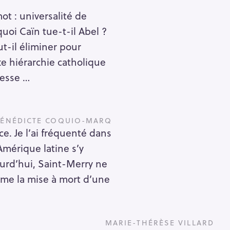
mot : universalité de
quoi Caïn tue-t-il Abel ?
ut-il éliminer pour
e hiérarchie catholique
esse …
BÉNÉDICTE COQUIO-MARQ
e. Je l’ai fréquenté dans
Amérique latine s’y
ourd’hui, Saint-Merry ne
mme la mise à mort d’une
MARIE-THÉRÈSE VILLARD