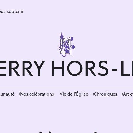
us soutenir
ERRY HORS-
munauté
Nos célébrations
Vie de l’Église
Chroniques
Art e