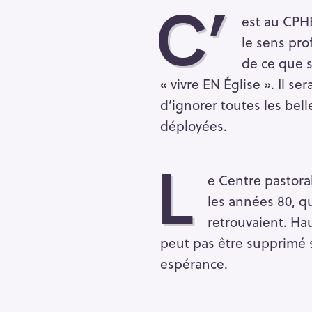
C’
est au CPHB
le sens pro
de ce que s
« vivre EN Église ». Il se
d’ignorer toutes les bell
déployées.
L
e Centre pastoral
les années 80, q
retrouvaient. Ha
peut pas être supprimé 
espérance.