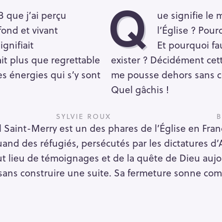
Q
 que j’ai perçu
ue signifie le 
fond et vivant
l’Église ? Pour
ignifiait
Et pourquoi fa
rait plus que regrettable
exister ? Décidément cett
es énergies qui s’y sont
me pousse dehors sans c
Quel gâchis !
SYLVIE ROUX
 Saint-Merry est un des phares de l’Église en Franc
uand des réfugiés, persécutés par les dictatures d’
ut lieu de témoignages et de la quête de Dieu auj
sans construire une suite. Sa fermeture sonne co