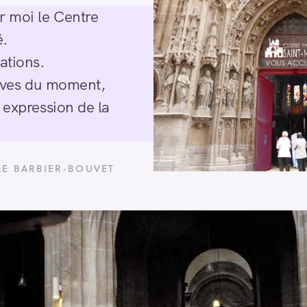
r moi le Centre
é.
ations.
atives du moment,
 expression de la
LE BARBIER-BOUVET