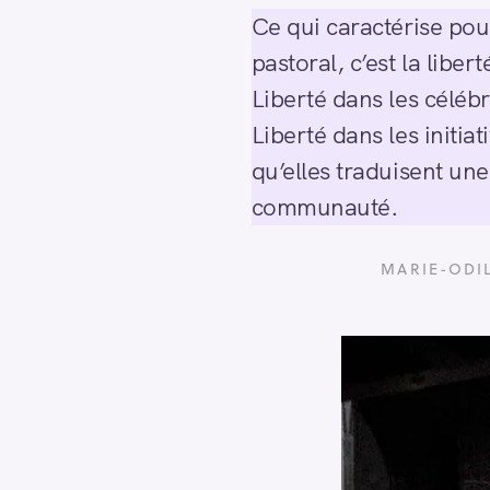
h
Ce qui caractérise pou
e
pastoral, c’est la libert
r
Escape
c
Liberté dans les célébr
h
Liberté dans les initi
e
qu’elles traduisent une
r
communauté.
MARIE-ODI