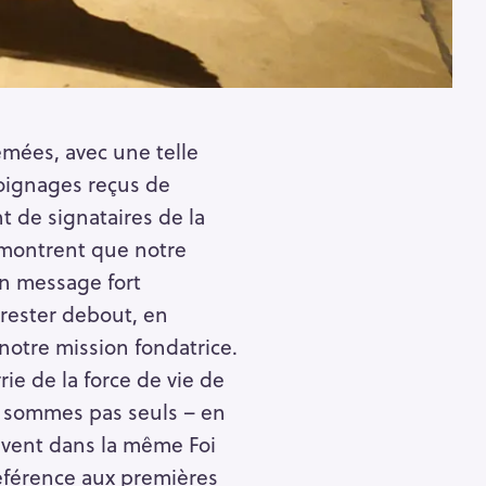
emées, avec une telle
oignages reçus de
t de signataires de la
 montrent que notre
n message fort
 rester debout, en
otre mission fondatrice.
ie de la force de vie de
e sommes pas seuls – en
vivent dans la même Foi
éférence aux premières