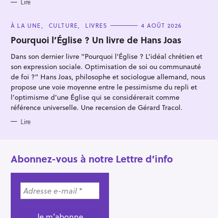
S
Lire
C
À LA UNE
CULTURE
LIVRES
4 AOÛT 2026
A
T
Pourquoi l’Église ? Un livre de Hans Joas
E
G
Dans son dernier livre "Pourquoi l'Église ? L’idéal chrétien et
O
R
son expression sociale. Optimisation de soi ou communauté
I
E
de foi ?" Hans Joas, philosophe et sociologue allemand, nous
S
propose une voie moyenne entre le pessimisme du repli et
l’optimisme d’une Église qui se considérerait comme
référence universelle. Une recension de Gérard Tracol.
Lire
Abonnez-vous à notre Lettre d’info