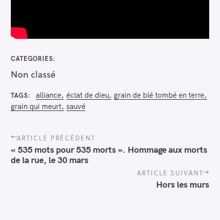
CATEGORIES
Non classé
alliance
éclat de dieu
grain de blé tombé en terre
TAGS
grain qui meurt
sauvé
P
ARTICLE PRÉCÉDENT
o
« 535 mots pour 535 morts ». Hommage aux morts
s
de la rue, le 30 mars
t
n
ARTICLE SUIVANT
a
Hors les murs
v
i
g