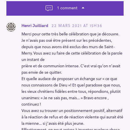
a
t
1 comment
i
o
n
22 MARS 2021 AT 15H36
Henri Juilliard
Merci pour cette très belle célébration que je découvre.
Je n’avais pas osé être présent sur les précédentes,
depuis que nous avons été exclus des murs de Saint-
Merry. Vous avez su faire de cette célébration de la parole
un instant de
prière et de communion intense. C’est vrai qu’on n’avait
pas envie de se quitter.
Et quelle audace de proposer un échange sur « ce que
nous connaissons de Dieu »! Et quel paradoxe que nous,
les vieux chrétiens fidèles entre tous, répondions, plutôt
unanimes: « Je ne sais pas, mais… » Bravo encore ,
continuez !
Vous avez su trouver un positionnement positif, alternatif
à la réaction de refus et de réaction violente qui aurait été
la mienne… si j’avais été plus jeune.
Effectivement, on peut arriver à inventer quelque chose.