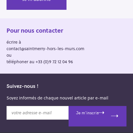
Pour nous contacter
écrire à
contact@saintmerry-hors-les-murs.com
ou
téléphoner au +33 (0)9 72 12 04 96
Suivez-nous !
Soyez informés de chaque nouvel article par e-mail
v
Je m'inscris
o
t
r