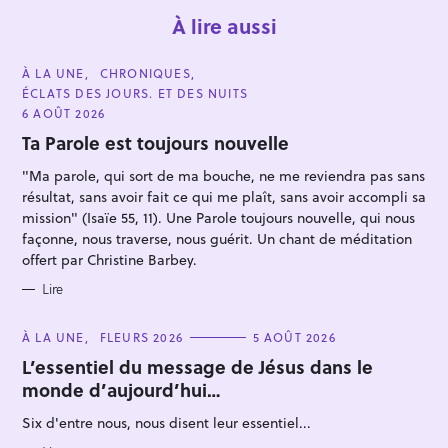
À lire aussi
C
À LA UNE
CHRONIQUES
A
ÉCLATS DES JOURS. ET DES NUITS
T
E
6 AOÛT 2026
G
O
Ta Parole est toujours nouvelle
R
I
"Ma parole, qui sort de ma bouche, ne me reviendra pas sans
E
S
résultat, sans avoir fait ce qui me plaît, sans avoir accompli sa
mission" (Isaïe 55, 11). Une Parole toujours nouvelle, qui nous
façonne, nous traverse, nous guérit. Un chant de méditation
offert par Christine Barbey.
Lire
C
À LA UNE
FLEURS 2026
5 AOÛT 2026
A
T
L’essentiel du message de Jésus dans le
E
monde d’aujourd’hui…
G
O
R
Six d'entre nous, nous disent leur essentiel...
I
E