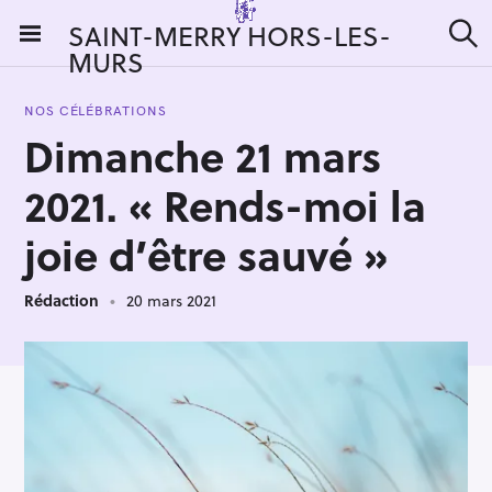
S
SAINT-MERRY HORS-LES-
k
MURS
R
i
e
c
p
h
NOS CÉLÉBRATIONS
t
e
Dimanche 21 mars
r
o
c
c
h
2021. « Rends-moi la
e
o
r
n
joie d’être sauvé »
:
t
e
Rédaction
20 mars 2021
n
t