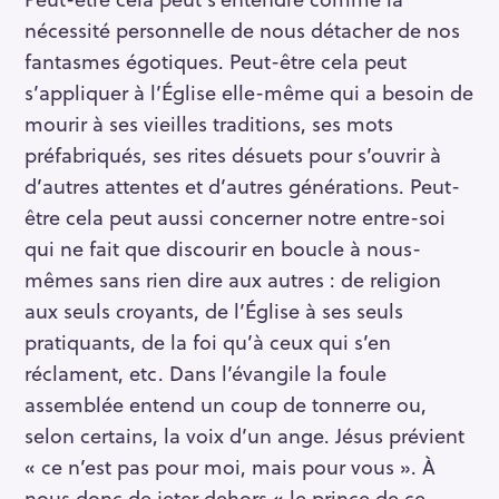
nécessité personnelle de nous détacher de nos
fantasmes égotiques. Peut-être cela peut
s’appliquer à l’Église elle-même qui a besoin de
mourir à ses vieilles traditions, ses mots
préfabriqués, ses rites désuets pour s’ouvrir à
d’autres attentes et d’autres générations. Peut-
être cela peut aussi concerner notre entre-soi
R
qui ne fait que discourir en boucle à nous-
e
mêmes sans rien dire aux autres : de religion
c
aux seuls croyants, de l’Église à ses seuls
h
pratiquants, de la foi qu’à ceux qui s’en
e
réclament, etc. Dans l’évangile la foule
r
assemblée entend un coup de tonnerre ou,
c
selon certains, la voix d’un ange. Jésus prévient
h
e
« ce n’est pas pour moi, mais pour vous ». À
r
nous donc de jeter dehors « le prince de ce