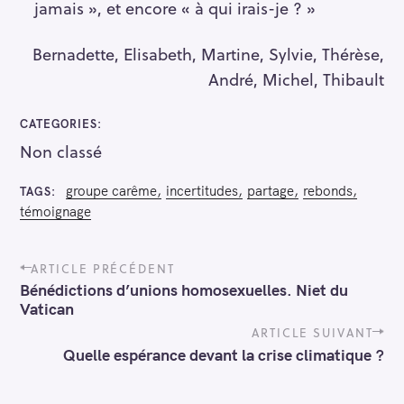
jamais », et encore « à qui irais-je ? »
Bernadette, Elisabeth, Martine, Sylvie, Thérèse,
André, Michel, Thibault
CATEGORIES
Non classé
groupe carême
incertitudes
partage
rebonds
TAGS
témoignage
P
ARTICLE PRÉCÉDENT
o
Bénédictions d’unions homosexuelles. Niet du
s
Vatican
t
n
ARTICLE SUIVANT
a
Quelle espérance devant la crise climatique ?
v
i