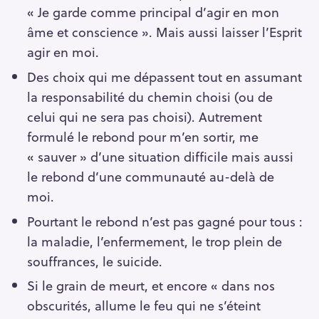
« Je garde comme principal d’agir en mon
âme et conscience ». Mais aussi laisser l’Esprit
agir en moi.
R
Des choix qui me dépassent tout en assumant
e
la responsabilité du chemin choisi (ou de
c
celui qui ne sera pas choisi). Autrement
h
formulé le rebond pour m’en sortir, me
e
« sauver » d’une situation difficile mais aussi
r
c
le rebond d’une communauté au-delà de
h
moi.
e
Pourtant le rebond n’est pas gagné pour tous :
r
la maladie, l’enfermement, le trop plein de
souffrances, le suicide.
Si le grain de meurt, et encore « dans nos
obscurités, allume le feu qui ne s’éteint