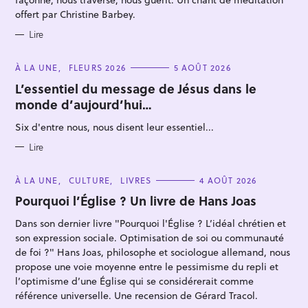
offert par Christine Barbey.
Lire
C
À LA UNE
FLEURS 2026
5 AOÛT 2026
A
T
L’essentiel du message de Jésus dans le
E
monde d’aujourd’hui…
G
O
R
Six d'entre nous, nous disent leur essentiel...
I
E
S
Lire
C
À LA UNE
CULTURE
LIVRES
4 AOÛT 2026
A
T
Pourquoi l’Église ? Un livre de Hans Joas
E
G
Dans son dernier livre "Pourquoi l'Église ? L’idéal chrétien et
O
R
son expression sociale. Optimisation de soi ou communauté
I
E
de foi ?" Hans Joas, philosophe et sociologue allemand, nous
S
propose une voie moyenne entre le pessimisme du repli et
l’optimisme d’une Église qui se considérerait comme
référence universelle. Une recension de Gérard Tracol.