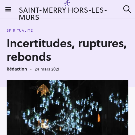
S
SAINT-MERRY HORS-LES-
k
MURS
R
i
e
c
p
h
SPIRITUALITÉ
t
e
Incertitudes, ruptures,
r
o
c
c
h
rebonds
e
o
r
n
:
Rédaction
24 mars 2021
t
e
n
t