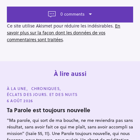
g
a
t
0 comments
i
o
Ce site utilise Akismet pour réduire les indésirables.
En
n
savoir plus sur la façon dont les données de vos
commentaires sont traitées
.
À lire aussi
C
À LA UNE
CHRONIQUES
A
ÉCLATS DES JOURS. ET DES NUITS
T
E
6 AOÛT 2026
G
O
Ta Parole est toujours nouvelle
R
I
"Ma parole, qui sort de ma bouche, ne me reviendra pas sans
E
S
résultat, sans avoir fait ce qui me plaît, sans avoir accompli sa
mission" (Isaïe 55, 11). Une Parole toujours nouvelle, qui nous
façonne, nous traverse, nous guérit. Un chant de méditation