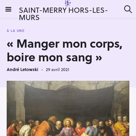
S
SAINT-MERRY HORS-LES-
k
MURS
R
i
e
c
p
h
À LA UNE
t
e
« Manger mon corps,
r
o
c
c
h
boire mon sang »
e
o
r
n
:
André Letowski
29 avril 2021
t
e
n
t