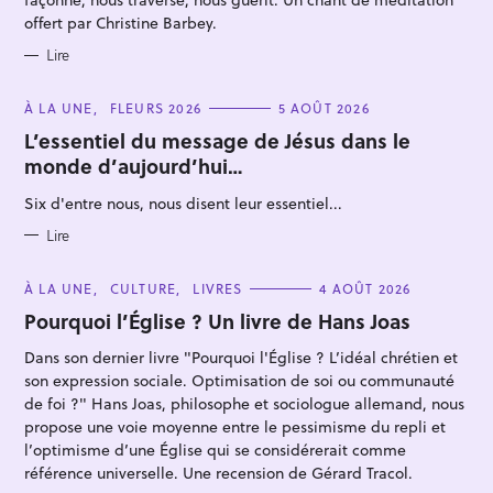
offert par Christine Barbey.
Lire
C
À LA UNE
FLEURS 2026
5 AOÛT 2026
A
T
L’essentiel du message de Jésus dans le
E
monde d’aujourd’hui…
G
O
R
Six d'entre nous, nous disent leur essentiel...
I
E
S
Lire
C
À LA UNE
CULTURE
LIVRES
4 AOÛT 2026
A
T
Pourquoi l’Église ? Un livre de Hans Joas
E
G
Dans son dernier livre "Pourquoi l'Église ? L’idéal chrétien et
O
R
son expression sociale. Optimisation de soi ou communauté
I
E
de foi ?" Hans Joas, philosophe et sociologue allemand, nous
S
propose une voie moyenne entre le pessimisme du repli et
l’optimisme d’une Église qui se considérerait comme
référence universelle. Une recension de Gérard Tracol.