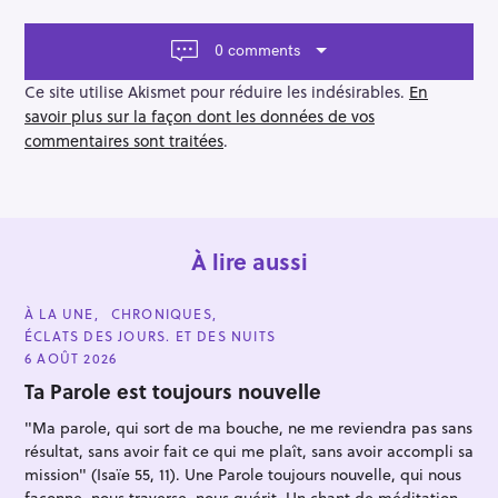
g
a
t
0 comments
i
o
Ce site utilise Akismet pour réduire les indésirables.
En
n
savoir plus sur la façon dont les données de vos
commentaires sont traitées
.
À lire aussi
C
À LA UNE
CHRONIQUES
A
ÉCLATS DES JOURS. ET DES NUITS
T
E
6 AOÛT 2026
G
O
Ta Parole est toujours nouvelle
R
I
"Ma parole, qui sort de ma bouche, ne me reviendra pas sans
E
S
résultat, sans avoir fait ce qui me plaît, sans avoir accompli sa
mission" (Isaïe 55, 11). Une Parole toujours nouvelle, qui nous
façonne, nous traverse, nous guérit. Un chant de méditation