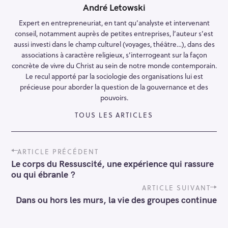
André Letowski
Expert en entrepreneuriat, en tant qu’analyste et intervenant
conseil, notamment auprès de petites entreprises, l’auteur s’est
aussi investi dans le champ culturel (voyages, théâtre…), dans des
associations à caractère religieux, s’interrogeant sur la façon
concrète de vivre du Christ au sein de notre monde contemporain.
Le recul apporté par la sociologie des organisations lui est
précieuse pour aborder la question de la gouvernance et des
pouvoirs.
TOUS LES ARTICLES
P
ARTICLE PRÉCÉDENT
o
Le corps du Ressuscité, une expérience qui rassure
s
ou qui ébranle ?
t
n
ARTICLE SUIVANT
a
Dans ou hors les murs, la vie des groupes continue
v
i