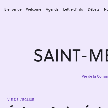
S
k
Bienvenue
Welcome
Agenda
Lettre d’info
Débats
No
i
p
t
o
c
SAINT-M
o
n
t
e
n
Vie de la Com
t
VIE DE L'ÉGLISE