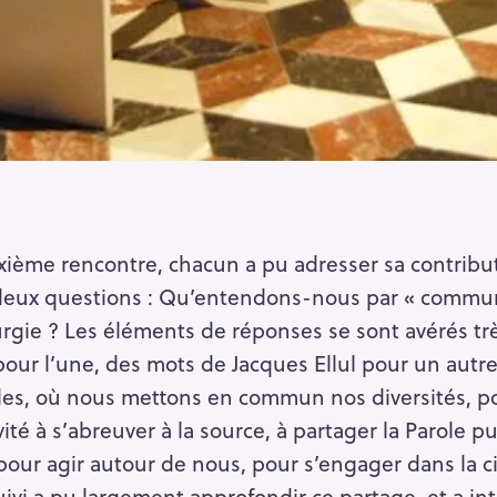
xième rencontre, chacun a pu adresser sa contribut
deux questions : Qu’entendons-nous par « commun
iturgie ? Les éléments de réponses se sont avérés trè
pour l’une, des mots de Jacques Ellul pour un autre
es, où nous mettons en commun nos diversités, po
ité à s’abreuver à la source, à partager la Parole p
pour agir autour de nous, pour s’engager dans la ci
uivi a pu largement approfondir ce partage, et a in