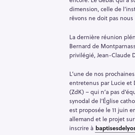
dimension, celle de l’ins
rêvons ne doit pas nous c
La dernière réunion plé
Bernard de Montparnasse,
privilégié, Jean-Claude 
L’une de nos prochaines
entretenus par Lucie et
(ZdK) – qui n’a pas d’éq
synodal de l’Église cath
est proposée le 11 juin e
R
allemand et le projet sur
e
inscrire à
baptisesdely
c