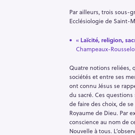
h
e
Par ailleurs, trois sous-
r
Ecclésiologie de Saint-
Escape
c
h
«
Laïcité, religion, sa
e
Champeaux-Rousselo
r
Quatre notions reliées, q
sociétés et entre ses me
ont connu Jésus se rapp
du sacré. Ces questions 
de faire des choix, de s
Royaume de Dieu. Par exem
conscience au nom de cer
Nouvelle à tous. L’obse