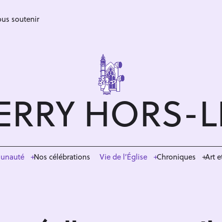
us soutenir
ERRY HORS-
munauté
Nos célébrations
Vie de l’Église
Chroniques
Art e