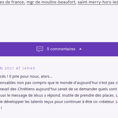
es de france
mgr de moulins-beaufort
saint-merry-hors-le
5 commentaires
IN 2021 AT 14H45
és ! ll prie pour nous, alors…
ponsables non pas compris que le monde d’aujourd’hui n’est pas cel
travail des Chrétiens aujourd’hui serait de se demander quels son
quoi le message de Jésus y répond. Inutile de prendre des places
e développer les talents reçus pour continuer à être co-créateur. 
 !