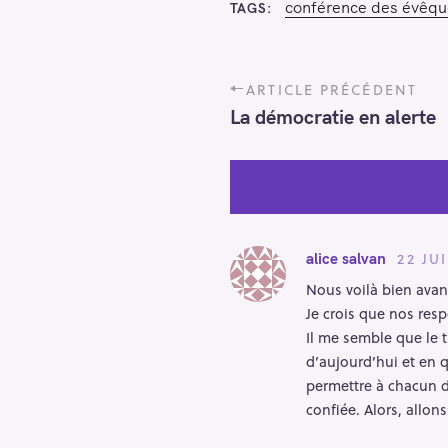
conférence des évêqu
TAGS
P
ARTICLE PRÉCÉDENT
o
La démocratie en alerte
s
t
n
a
v
i
22 JU
alice salvan
g
Nous voilà bien avanc
a
Je crois que nos res
t
Il me semble que le 
i
d’aujourd’hui et en 
o
permettre à chacun d
n
confiée. Alors, allons