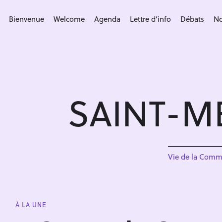
S
k
Bienvenue
Welcome
Agenda
Lettre d’info
Débats
No
i
p
t
o
c
SAINT-M
o
n
t
e
n
Vie de la Com
t
À LA UNE