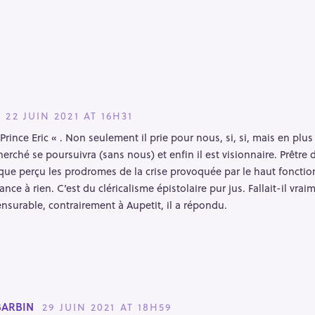
22 JUIN 2021 AT 16H31
 Prince Eric « . Non seulement il prie pour nous, si, si, mais en plu
rché se poursuivra (sans nous) et enfin il est visionnaire. Prêtre 
poque perçu les prodromes de la crise provoquée par le haut foncti
nce à rien. C’est du cléricalisme épistolaire pur jus. Fallait-il vra
surable, contrairement à Aupetit, il a répondu.
29 JUIN 2021 AT 18H59
 BARBIN