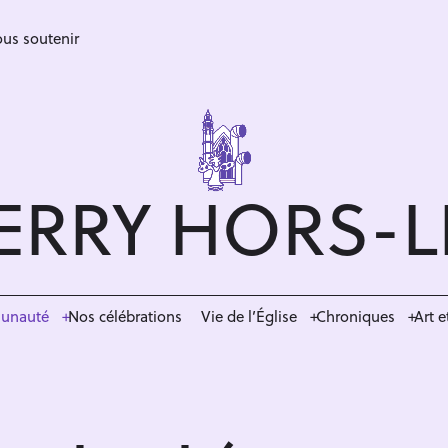
us soutenir
ERRY HORS-
munauté
Nos célébrations
Vie de l’Église
Chroniques
Art e