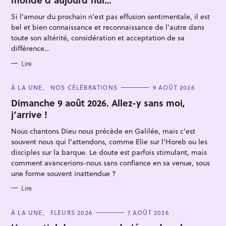
O
R
Si l’amour du prochain n’est pas effusion sentimentale, il est
I
E
bel et bien connaissance et reconnaissance de l’autre dans
S
toute son altérité, considération et acceptation de sa
différence...
Lire
C
À LA UNE
NOS CÉLÉBRATIONS
9 AOÛT 2026
A
T
Dimanche 9 août 2026. Allez-y sans moi,
E
j’arrive !
G
O
R
Nous chantons Dieu nous précède en Galilée, mais c'est
I
E
souvent nous qui l'attendons, comme Elie sur l'Horeb ou les
S
disciples sur la barque. Le doute est parfois stimulant, mais
comment avancerions-nous sans confiance en sa venue, sous
une forme souvent inattendue ?
Lire
C
À LA UNE
FLEURS 2026
7 AOÛT 2026
A
T