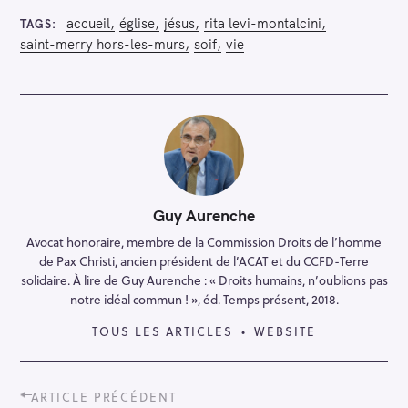
accueil
église
jésus
rita levi-montalcini
TAGS
saint-merry hors-les-murs
soif
vie
R
e
c
h
Guy Aurenche
e
Avocat honoraire, membre de la Commission Droits de l’homme
r
de Pax Christi, ancien président de l’ACAT et du CCFD-Terre
c
solidaire. À lire de Guy Aurenche : « Droits humains, n’oublions pas
h
notre idéal commun ! », éd. Temps présent, 2018.
e
TOUS LES ARTICLES
WEBSITE
r
P
ARTICLE PRÉCÉDENT