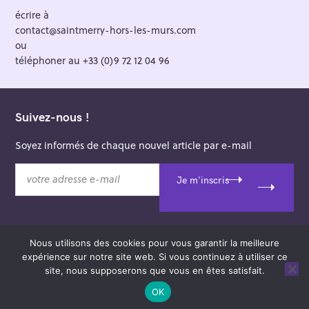
écrire à
contact@saintmerry-hors-les-murs.com
ou
téléphoner au +33 (0)9 72 12 04 96
Suivez-nous !
Soyez informés de chaque nouvel article par e-mail
v
Je m'inscris
o
t
r
e
Nous utilisons des cookies pour vous garantir la meilleure
a
© 2026 Saint-Merry Hors-les-Murs.
expérience sur notre site web. Si vous continuez à utiliser ce
d
Theme: Felt by
Pixelgrade
.
site, nous supposerons que vous en êtes satisfait.
r
e
OK
s