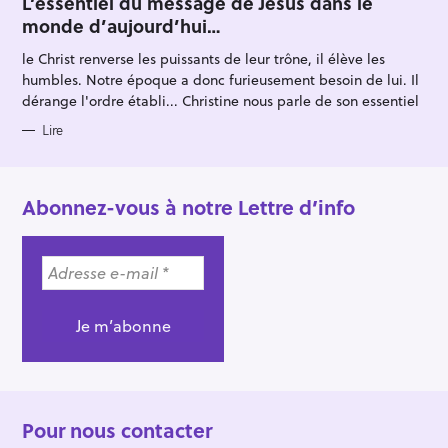
L’essentiel du message de Jésus dans le
E
monde d’aujourd’hui…
G
O
R
le Christ renverse les puissants de leur trône, il élève les
I
E
humbles. Notre époque a donc furieusement besoin de lui. Il
S
dérange l'ordre établi... Christine nous parle de son essentiel
Lire
Abonnez-vous à notre Lettre d’info
Pour nous contacter