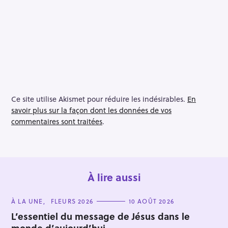
Ce site utilise Akismet pour réduire les indésirables.
En
savoir plus sur la façon dont les données de vos
commentaires sont traitées
.
À lire aussi
C
À LA UNE
FLEURS 2026
10 AOÛT 2026
A
T
L’essentiel du message de Jésus dans le
E
monde d’aujourd’hui…
G