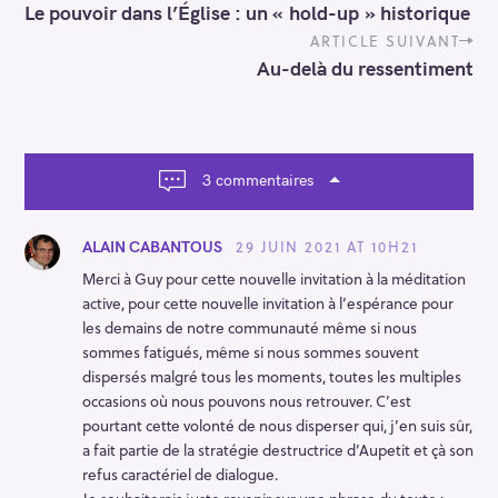
o
Le pouvoir dans l’Église : un « hold-up » historique
s
t
ARTICLE SUIVANT
n
Au-delà du ressentiment
a
v
i
g
a
3 commentaires
t
i
o
29 JUIN 2021 AT 10H21
ALAIN CABANTOUS
n
Merci à Guy pour cette nouvelle invitation à la méditation
active, pour cette nouvelle invitation à l’espérance pour
les demains de notre communauté même si nous
sommes fatigués, même si nous sommes souvent
dispersés malgré tous les moments, toutes les multiples
occasions où nous pouvons nous retrouver. C’est
pourtant cette volonté de nous disperser qui, j’en suis sûr,
a fait partie de la stratégie destructrice d’Aupetit et çà son
refus caractériel de dialogue.