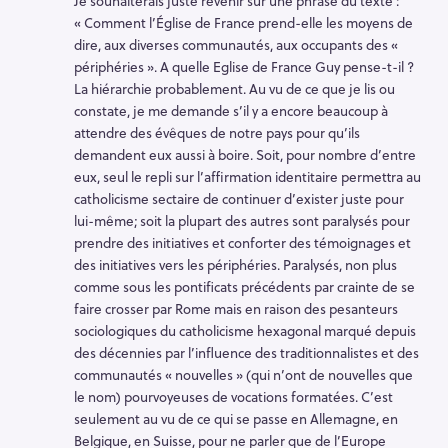
Je souhaiterais juste revenir sur une phrase du texte :
« Comment l’Église de France prend-elle les moyens de
dire, aux diverses communautés, aux occupants des «
périphéries ». A quelle Eglise de France Guy pense-t-il ?
La hiérarchie probablement. Au vu de ce que je lis ou
constate, je me demande s’il y a encore beaucoup à
attendre des évêques de notre pays pour qu’ils
demandent eux aussi à boire. Soit, pour nombre d’entre
eux, seul le repli sur l’affirmation identitaire permettra au
catholicisme sectaire de continuer d’exister juste pour
lui-même; soit la plupart des autres sont paralysés pour
prendre des initiatives et conforter des témoignages et
des initiatives vers les périphéries. Paralysés, non plus
comme sous les pontificats précédents par crainte de se
faire crosser par Rome mais en raison des pesanteurs
sociologiques du catholicisme hexagonal marqué depuis
des décennies par l’influence des traditionnalistes et des
communautés « nouvelles » (qui n’ont de nouvelles que
le nom) pourvoyeuses de vocations formatées. C’est
seulement au vu de ce qui se passe en Allemagne, en
Belgique, en Suisse, pour ne parler que de l’Europe