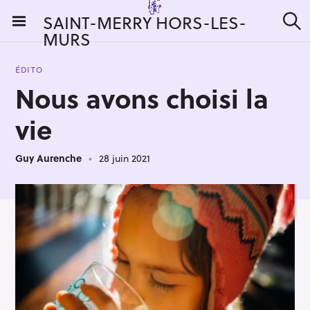
S
SAINT-MERRY HORS-LES-
k
MURS
R
i
e
c
p
h
ÉDITO
t
e
Nous avons choisi la
r
o
c
c
h
vie
e
o
r
n
:
Guy Aurenche
28 juin 2021
t
e
n
t