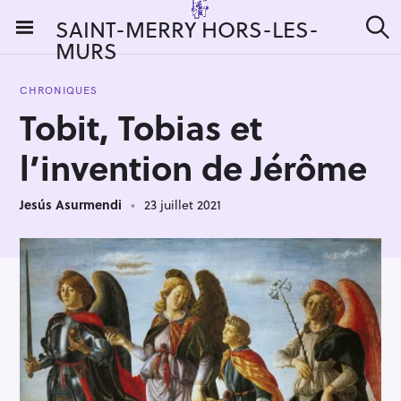
S
SAINT-MERRY HORS-LES-
k
MURS
R
i
e
c
p
h
CHRONIQUES
t
e
Tobit, Tobias et
r
o
c
c
h
l’invention de Jérôme
e
o
r
n
:
Jesús Asurmendi
23 juillet 2021
t
e
n
t