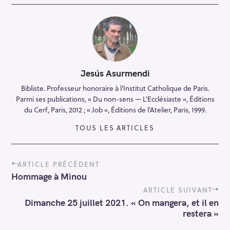
Jesús Asurmendi
Bibliste. Professeur honoraire à l'Institut Catholique de Paris.
Parmi ses publications, « Du non-sens — L'Ecclésiaste », Éditions
du Cerf, Paris, 2012 ; « Job », Éditions de l'Atelier, Paris, 1999.
TOUS LES ARTICLES
P
ARTICLE PRÉCÉDENT
o
Hommage à Minou
s
t
ARTICLE SUIVANT
n
Dimanche 25 juillet 2021. « On mangera, et il en
a
restera »
v