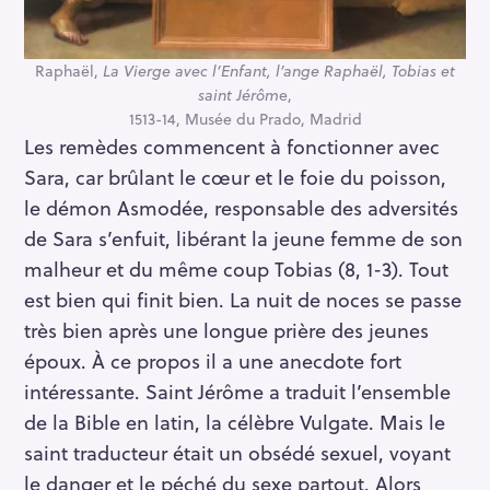
Raphaël,
La Vierge avec l’Enfant, l’ange Raphaël, Tobias et
R
saint Jérôm
e,
1513-14, Musée du Prado, Madrid
e
Les remèdes commencent à fonctionner avec
c
Sara, car brûlant le cœur et le foie du poisson,
h
e
le démon Asmodée, responsable des adversités
r
de Sara s’enfuit, libérant la jeune femme de son
c
malheur et du même coup Tobias (8, 1-3). Tout
h
est bien qui finit bien. La nuit de noces se passe
e
très bien après une longue prière des jeunes
r
époux. À ce propos il a une anecdote fort
intéressante. Saint Jérôme a traduit l’ensemble
de la Bible en latin, la célèbre Vulgate. Mais le
saint traducteur était un obsédé sexuel, voyant
le danger et le péché du sexe partout. Alors