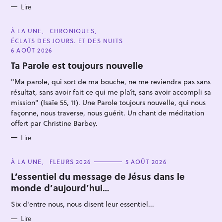
Lire
C
À LA UNE
CHRONIQUES
A
ÉCLATS DES JOURS. ET DES NUITS
T
E
6 AOÛT 2026
G
O
Ta Parole est toujours nouvelle
R
I
"Ma parole, qui sort de ma bouche, ne me reviendra pas sans
E
S
résultat, sans avoir fait ce qui me plaît, sans avoir accompli sa
mission" (Isaïe 55, 11). Une Parole toujours nouvelle, qui nous
façonne, nous traverse, nous guérit. Un chant de méditation
offert par Christine Barbey.
Lire
C
À LA UNE
FLEURS 2026
5 AOÛT 2026
A
T
L’essentiel du message de Jésus dans le
E
monde d’aujourd’hui…
G
O
R
Six d'entre nous, nous disent leur essentiel...
I
E
S
Lire