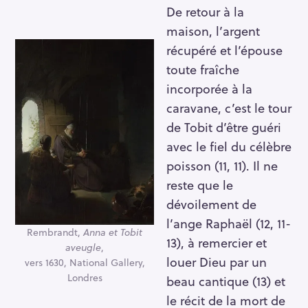
De retour à la
maison, l’argent
récupéré et l’épouse
toute fraîche
incorporée à la
caravane, c’est le tour
de Tobit d’être guéri
avec le fiel du célèbre
poisson (11, 11). Il ne
reste que le
dévoilement de
l’ange Raphaël (12, 11-
Rembrandt,
Anna et Tobit
13), à remercier et
aveugle
,
louer Dieu par un
vers 1630, National Gallery,
Londres
beau cantique (13) et
le récit de la mort de