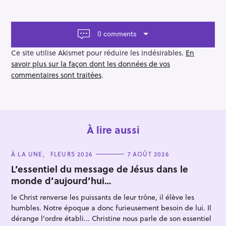
i
g
a
t
0 comments
i
o
Ce site utilise Akismet pour réduire les indésirables.
En
n
savoir plus sur la façon dont les données de vos
commentaires sont traitées
.
À lire aussi
C
À LA UNE
FLEURS 2026
7 AOÛT 2026
A
T
L’essentiel du message de Jésus dans le
E
monde d’aujourd’hui…
G
O
R
le Christ renverse les puissants de leur trône, il élève les
I
E
humbles. Notre époque a donc furieusement besoin de lui. Il
S
dérange l'ordre établi... Christine nous parle de son essentiel