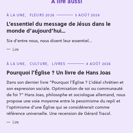
À lire aussi
C
À LA UNE
FLEURS 2026
5 AOÛT 2026
A
T
L’essentiel du message de Jésus dans le
E
monde d’aujourd’hui…
G
O
R
Six d'entre nous, nous disent leur essentiel...
I
E
S
Lire
C
À LA UNE
CULTURE
LIVRES
4 AOÛT 2026
A
T
Pourquoi l’Église ? Un livre de Hans Joas
E
G
Dans son dernier livre "Pourquoi l'Église ? L’idéal chrétien et
O
R
son expression sociale. Optimisation de soi ou communauté
I
E
de foi ?" Hans Joas, philosophe et sociologue allemand, nous
S
propose une voie moyenne entre le pessimisme du repli et
l’optimisme d’une Église qui se considérerait comme
référence universelle. Une recension de Gérard Tracol.
Lire