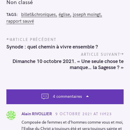
Non classé
billet&chroniques
église
joseph moingt
TAGS
rapport sauvé
P
ARTICLE PRÉCÉDENT
o
Synode : quel chemin à vivre ensemble ?
s
t
ARTICLE SUIVANT
n
Dimanche 10 octobre 2021. « Une seule chose te
a
manque… la Sagesse ? »
v
i
g
a
t
4 commentaires
i
o
n
9 OCTOBRE 2021 AT 11H23
Alain RIVOLLIER
Composée de femmes et d’hommes comme vous et moi,
l’Eglise du Christ a toujours été et sera toujours sainte et