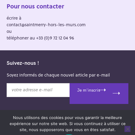
Pour nous contacter
écrire à
contact@saintmerry-hors-les-murs.com
ou
téléphoner au +33 (0)9 72 12 04 96
Suivez-nous !
Soyez informés de chaque nouvel article par e-mail
v
Je m'inscris
o
t
r
e
Nous utilisons des cookies pour vous garantir la meilleure
a
© 2026 Saint-Merry Hors-les-Murs.
expérience sur notre site web. Si vous continuez à utiliser ce
d
Theme: Felt by
Pixelgrade
.
site, nous supposerons que vous en êtes satisfait.
r