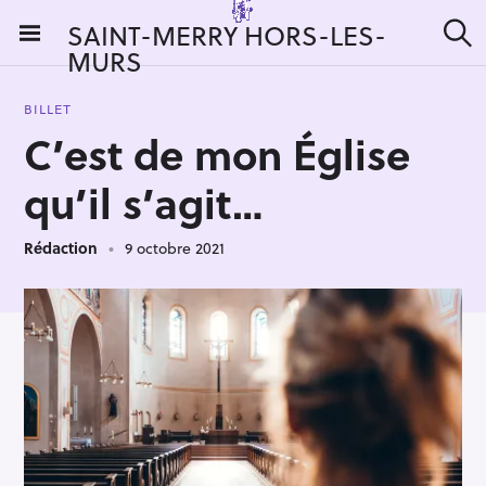
S
SAINT-MERRY HORS-LES-
k
MURS
R
i
e
c
p
h
BILLET
t
e
C’est de mon Église
r
o
c
c
h
qu’il s’agit…
e
o
r
n
:
Rédaction
9 octobre 2021
t
e
n
t