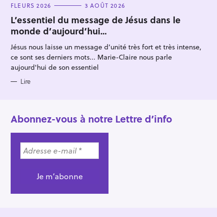
C
FLEURS 2026
3 AOÛT 2026
A
T
L’essentiel du message de Jésus dans le
E
monde d’aujourd’hui…
G
O
R
Jésus nous laisse un message d’unité très fort et très intense,
I
E
ce sont ses derniers mots... Marie-Claire nous parle
S
aujourd'hui de son essentiel
Lire
Abonnez-vous à notre Lettre d’info