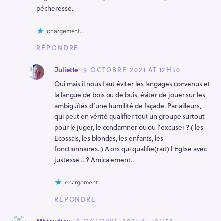
pécheresse.
chargement…
RÉPONDRE
9 OCTOBRE 2021 AT 12H50
Juliette
Oui mais il nous faut éviter les langages convenus et
la langue de bois ou de buis, éviter de jouer sur les
ambiguïtés d’une humilité de façade. Par ailleurs,
qui peut en vérité qualifier tout un groupe surtout
pour le juger, le condamner ou ou l’excuser ? ( les
Ecossais, les blondes, les enfants, les
fonctionnaires..) Alors qui qualifie(rait) l’Eglise avec
justesse …? Amicalement.
chargement…
R
RÉPONDRE
e
c
9 OCTOBRE 2021 AT 12H53