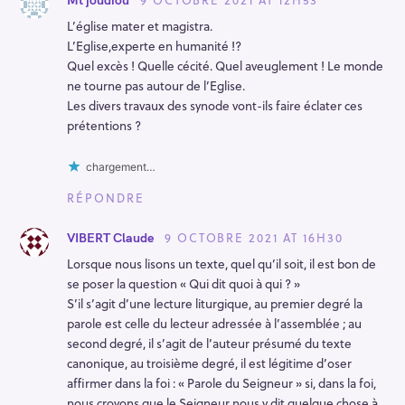
Mt joudiou
h
L’église mater et magistra.
e
L’Eglise,experte en humanité !?
r
Quel excès ! Quelle cécité. Quel aveuglement ! Le monde
ne tourne pas autour de l’Eglise.
c
Les divers travaux des synode vont-ils faire éclater ces
h
prétentions ?
e
r
chargement…
RÉPONDRE
9 OCTOBRE 2021 AT 16H30
VIBERT Claude
Lorsque nous lisons un texte, quel qu’il soit, il est bon de
se poser la question « Qui dit quoi à qui ? »
S’il s’agit d’une lecture liturgique, au premier degré la
parole est celle du lecteur adressée à l’assemblée ; au
second degré, il s’agit de l’auteur présumé du texte
canonique, au troisième degré, il est légitime d’oser
affirmer dans la foi : « Parole du Seigneur » si, dans la foi,
nous croyons que le Seigneur nous y dit quelque chose à