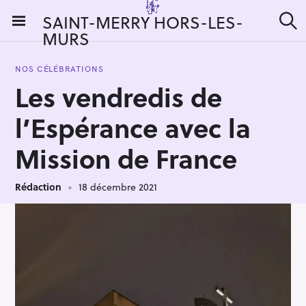
S
SAINT-MERRY HORS-LES-
k
MURS
R
i
e
c
p
h
NOS CÉLÉBRATIONS
t
e
Les vendredis de
r
o
c
c
h
l’Espérance avec la
e
o
r
n
Mission de France
:
t
e
Rédaction
18 décembre 2021
n
t