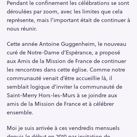
Pendant le confinement les célébrations se sont
déroulées par zoom, avec les limites que cela
représente, mais l’important était de continuer à
nous réunir.
Cette année Antoine Guggenheim, le nouveau
curé de Notre-Dame d’Espérance, a proposé
aux Amis de la Mission de France de continuer
R
les rencontres dans cette église. Comme notre
e
communauté venait d’être accueillie là, il
c
semblait logique d’inviter la communauté de
h
Saint-Merry Hors-les-Murs à se joindre aux
e
amis de la Mission de France et à célébrer
r
ensemble.
c
h
Moi je suis arrivée à ces vendredis mensuels
e
depuis le début en 2010 par invitation de
r