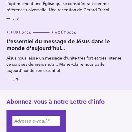
l’optimisme d’une Église qui se considérerait comme
référence universelle. Une recension de Gérard Tracol.
Lire
C
FLEURS 2026
3 AOÛT 2026
A
T
L’essentiel du message de Jésus dans le
E
monde d’aujourd’hui…
G
O
R
Jésus nous laisse un message d’unité très fort et très intense,
I
E
ce sont ses derniers mots... Marie-Claire nous parle
S
aujourd'hui de son essentiel
Lire
Abonnez-vous à notre Lettre d’info