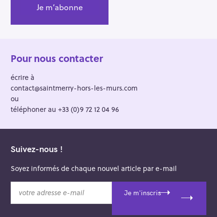
Pour nous contacter
écrire à
contact@saintmerry-hors-les-murs.com
ou
téléphoner au +33 (0)9 72 12 04 96
Suivez-nous !
Soyez informés de chaque nouvel article par e-mail
v
Je m'inscris
o
t