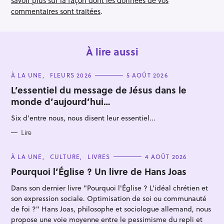
o
savoir plus sur la façon dont les données de vos
n
commentaires sont traitées
.
À lire aussi
C
À LA UNE
FLEURS 2026
5 AOÛT 2026
A
T
L’essentiel du message de Jésus dans le
E
monde d’aujourd’hui…
G
O
R
Six d'entre nous, nous disent leur essentiel...
I
E
S
Lire
C
À LA UNE
CULTURE
LIVRES
4 AOÛT 2026
A
T
Pourquoi l’Église ? Un livre de Hans Joas
E
G
Dans son dernier livre "Pourquoi l'Église ? L’idéal chrétien et
O
R
son expression sociale. Optimisation de soi ou communauté
I
E
de foi ?" Hans Joas, philosophe et sociologue allemand, nous
S
propose une voie moyenne entre le pessimisme du repli et