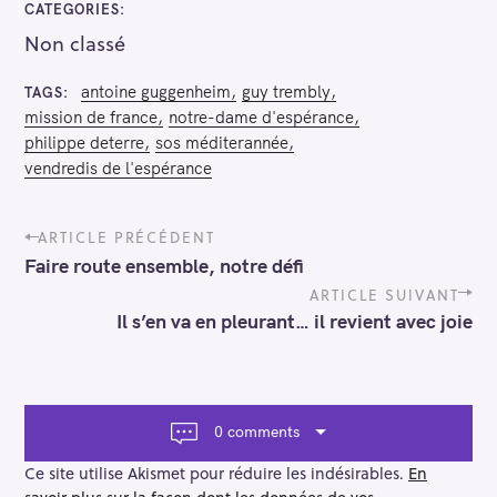
CATEGORIES
Non classé
antoine guggenheim
guy trembly
TAGS
mission de france
notre-dame d'espérance
philippe deterre
sos méditerannée
vendredis de l'espérance
P
ARTICLE PRÉCÉDENT
o
Faire route ensemble, notre défi
s
t
ARTICLE SUIVANT
n
Il s’en va en pleurant… il revient avec joie
a
v
i
g
a
0 comments
t
i
Ce site utilise Akismet pour réduire les indésirables.
En