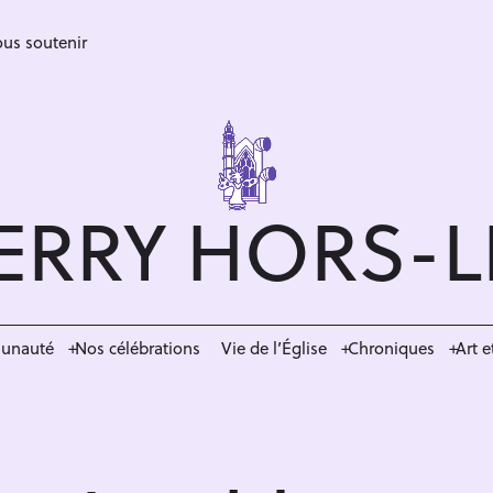
us soutenir
ERRY HORS-
munauté
Nos célébrations
Vie de l’Église
Chroniques
Art e