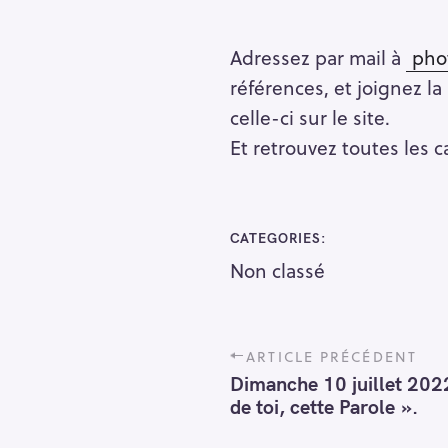
h
e
Adressez par mail à
pho
r
références, et joignez la
celle-ci sur le site.
Et retrouvez toutes les 
CATEGORIES
Non classé
P
ARTICLE PRÉCÉDENT
o
Dimanche 10 juillet 2022.
s
de toi, cette Parole ».
t
n