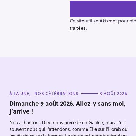
a
v
i
Ce site utilise Akismet pour ré
g
traitées
.
a
t
i
o
n
C
À LA UNE
NOS CÉLÉBRATIONS
9 AOÛT 2026
A
T
Dimanche 9 août 2026. Allez-y sans moi,
E
j’arrive !
G
O
R
Nous chantons Dieu nous précède en Galilée, mais c'est
I
E
souvent nous qui l'attendons, comme Elie sur l'Horeb ou
S
les disciples sur la barque. Le doute est parfois stimulant,