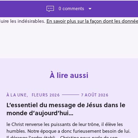
0 comments
duire les indésirables.
En savoir plus sur la façon dont les donn
À lire aussi
C
À LA UNE
FLEURS 2026
7 AOÛT 2026
A
T
L’essentiel du message de Jésus dans le
E
monde d’aujourd’hui…
G
O
R
le Christ renverse les puissants de leur trône, il élève les
I
E
humbles. Notre époque a donc furieusement besoin de lui.
S
Il dérange l'ordre établi... Christine nous parle de son