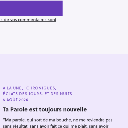
ées de vos commentaires sont
C
À LA UNE
CHRONIQUES
A
ÉCLATS DES JOURS. ET DES NUITS
T
E
6 AOÛT 2026
G
O
Ta Parole est toujours nouvelle
R
I
"Ma parole, qui sort de ma bouche, ne me reviendra pas
E
S
sans résultat, sans avoir fait ce qui me plaît, sans avoir