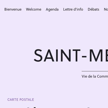
S
k
Bienvenue
Welcome
Agenda
Lettre d’info
Débats
No
i
p
t
o
c
SAINT-M
o
n
t
e
n
Vie de la Com
t
CARTE POSTALE