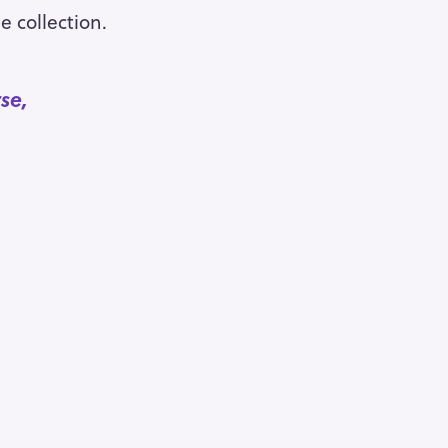
e collection.
se,
Pour effacer la recherche appuyez sur