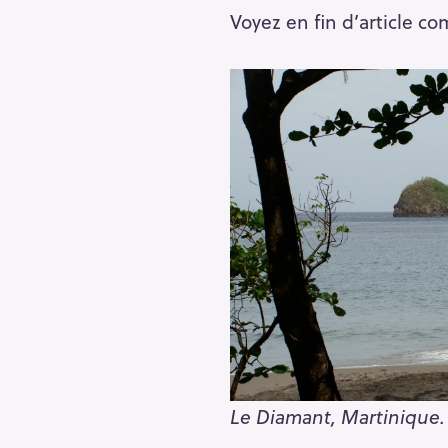
Voyez en fin d’article co
R
e
c
h
e
r
Escape
Le Diamant, Martinique.
c