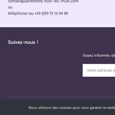
contact@saintmerry-hors-les-murs.com
ou
téléphoner au +33 (0)9 72 12 04 96
Suivez-nous !
Soyez informés de
v
o
t
r
e
a
d
© 2026 Saint-Merry Hors-les-Murs.
Theme: Felt by
Pixel
Nous utilisons des cookies pour vous garantir la meill
r