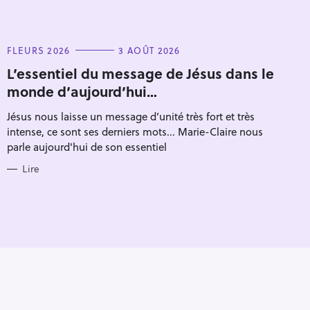
C
FLEURS 2026
3 AOÛT 2026
A
T
L’essentiel du message de Jésus dans le
E
monde d’aujourd’hui…
G
O
R
Jésus nous laisse un message d’unité très fort et très
I
E
intense, ce sont ses derniers mots... Marie-Claire nous
S
parle aujourd'hui de son essentiel
Lire