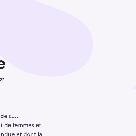
e
022
Église de France,
nde colère. Nous voulons
nt de femmes et
endue et dont la