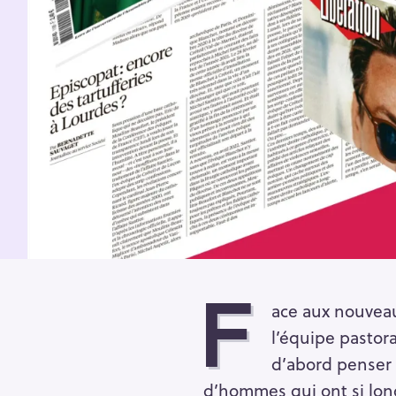
F
ace aux nouveau
l’équipe pastor
d’abord penser 
d’hommes qui ont si long