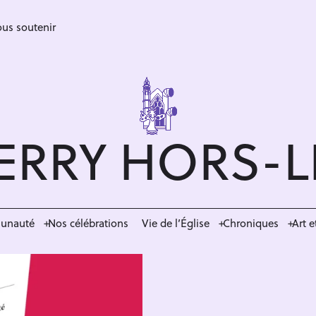
us soutenir
ERRY HORS-
munauté
Nos célébrations
Vie de l’Église
Chroniques
Art e