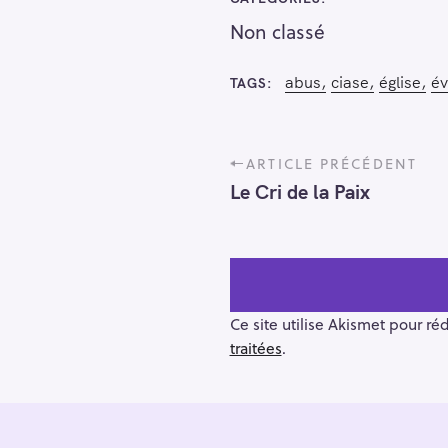
h
Non classé
e
r
Escape
abus
ciase
église
é
c
TAGS
h
e
P
ARTICLE PRÉCÉDENT
r
o
Le Cri de la Paix
s
t
n
a
v
i
Ce site utilise Akismet pour ré
g
traitées
.
a
t
i
o