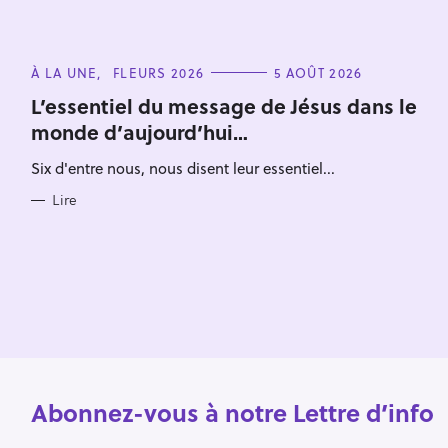
n
C
À LA UNE
FLEURS 2026
5 AOÛT 2026
A
T
L’essentiel du message de Jésus dans le
E
monde d’aujourd’hui…
G
O
R
Six d'entre nous, nous disent leur essentiel...
I
E
S
Lire
Abonnez-vous à notre Lettre d’info