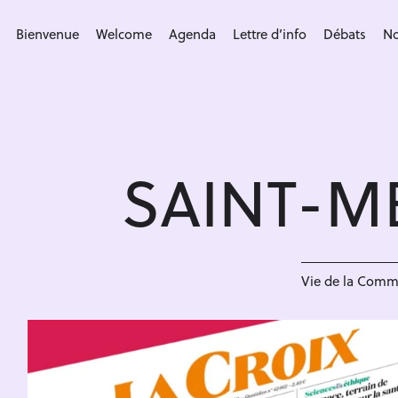
S
k
Bienvenue
Welcome
Agenda
Lettre d’info
Débats
No
i
p
t
o
c
SAINT-M
o
n
t
e
n
Vie de la Com
t