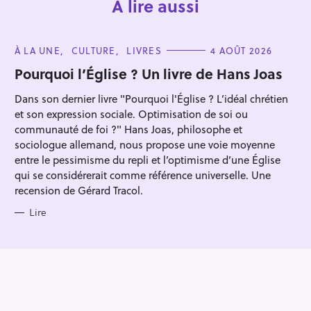
À lire aussi
C
À LA UNE
CULTURE
LIVRES
4 AOÛT 2026
A
T
Pourquoi l’Église ? Un livre de Hans Joas
E
G
Dans son dernier livre "Pourquoi l'Église ? L’idéal chrétien
O
R
et son expression sociale. Optimisation de soi ou
I
E
communauté de foi ?" Hans Joas, philosophe et
S
sociologue allemand, nous propose une voie moyenne
entre le pessimisme du repli et l’optimisme d’une Église
qui se considérerait comme référence universelle. Une
recension de Gérard Tracol.
Lire