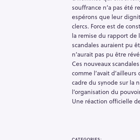
souffrance n’a pas été r
espérons que leur dignit
clercs. Force est de con
la remise du rapport de l
scandales auraient pu êt
n’aurait pas pu être révé
Ces nouveaux scandales 
comme l’avait d’ailleurs
cadre du synode sur la n
l’organisation du pouvoir
Une réaction officielle
R
e
c
CATEGORIES