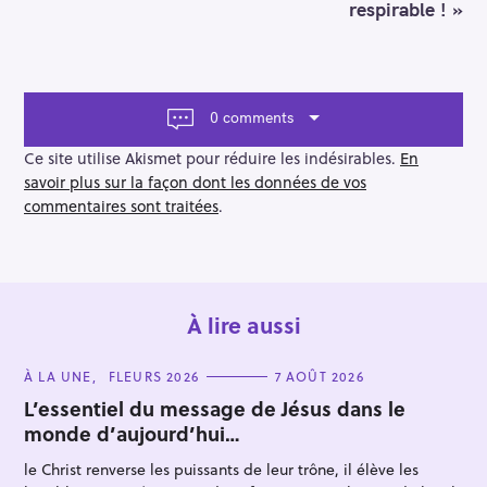
a
respirable ! »
v
i
g
a
t
0 comments
i
o
Ce site utilise Akismet pour réduire les indésirables.
En
n
savoir plus sur la façon dont les données de vos
commentaires sont traitées
.
À lire aussi
C
À LA UNE
FLEURS 2026
7 AOÛT 2026
A
T
L’essentiel du message de Jésus dans le
E
monde d’aujourd’hui…
G
O
R
le Christ renverse les puissants de leur trône, il élève les
I