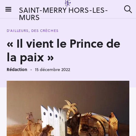
S
SAINT-MERRY HORS-LES-
k
MURS
R
i
e
c
p
h
D'AILLEURS, DES CRÈCHES
t
e
« Il vient le Prince de
r
o
c
c
h
la paix »
e
o
r
n
:
Rédaction
15 décembre 2022
t
e
n
t