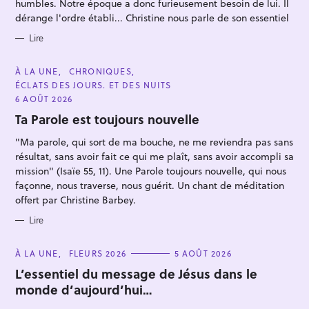
E
humbles. Notre époque a donc furieusement besoin de lui. Il
S
dérange l'ordre établi... Christine nous parle de son essentiel
Lire
C
À LA UNE
CHRONIQUES
A
ÉCLATS DES JOURS. ET DES NUITS
T
E
6 AOÛT 2026
G
O
Ta Parole est toujours nouvelle
R
I
"Ma parole, qui sort de ma bouche, ne me reviendra pas sans
E
S
résultat, sans avoir fait ce qui me plaît, sans avoir accompli sa
mission" (Isaïe 55, 11). Une Parole toujours nouvelle, qui nous
façonne, nous traverse, nous guérit. Un chant de méditation
offert par Christine Barbey.
Lire
C
À LA UNE
FLEURS 2026
5 AOÛT 2026
A
T
L’essentiel du message de Jésus dans le
E
monde d’aujourd’hui…
G
O
R