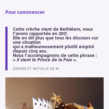
r
c
Pour commencer
h
e
r
Cette crèche vient de Bethléem, nous
l’avons rapportée en 2017.
Elle en dit plus que tous les discours sur
une situation
qui a malheureusement plutôt empiré
depuis cinq ans.
Nous l’accompagnons de cette phrase :
« il vient le Prince de la Paix ».
GÉRARD ET NATHALIE DE M.