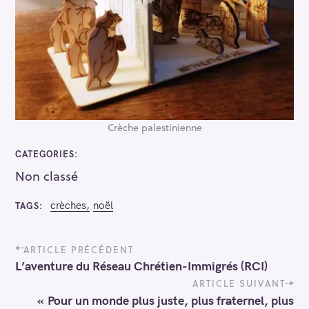
Crèche palestinienne
CATEGORIES
Non classé
crèches
noël
TAGS
P
ARTICLE PRÉCÉDENT
o
L’aventure du Réseau Chrétien-Immigrés (RCI)
s
t
ARTICLE SUIVANT
n
« Pour un monde plus juste, plus fraternel, plus