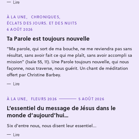
Lire
C
À LA UNE
CHRONIQUES
A
ÉCLATS DES JOURS. ET DES NUITS
T
E
6 AOÛT 2026
G
O
Ta Parole est toujours nouvelle
R
I
"Ma parole, qui sort de ma bouche, ne me reviendra pas sans
E
S
résultat, sans avoir fait ce qui me plaît, sans avoir accompli sa
mission" (Isaïe 55, 11). Une Parole toujours nouvelle, qui nous
façonne, nous traverse, nous guérit. Un chant de méditation
offert par Christine Barbey.
Lire
C
À LA UNE
FLEURS 2026
5 AOÛT 2026
A
T
L’essentiel du message de Jésus dans le
E
monde d’aujourd’hui…
G
O
R
Six d'entre nous, nous disent leur essentiel...
I
E
S
Lire