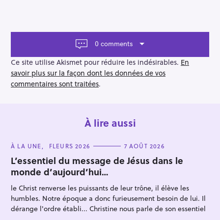
v
i
g
a
t
0 comments
i
o
Ce site utilise Akismet pour réduire les indésirables.
En
n
savoir plus sur la façon dont les données de vos
commentaires sont traitées
.
À lire aussi
C
À LA UNE
FLEURS 2026
7 AOÛT 2026
A
T
L’essentiel du message de Jésus dans le
E
monde d’aujourd’hui…
G
O
R
le Christ renverse les puissants de leur trône, il élève les
I
E
humbles. Notre époque a donc furieusement besoin de lui. Il
S
dérange l'ordre établi... Christine nous parle de son essentiel