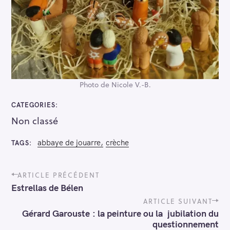
Photo de Nicole V.-B.
CATEGORIES
Non classé
abbaye de jouarre
crèche
TAGS
P
ARTICLE PRÉCÉDENT
o
Estrellas de Bélen
s
t
ARTICLE SUIVANT
n
Gérard Garouste : la peinture ou la jubilation du
a
questionnement