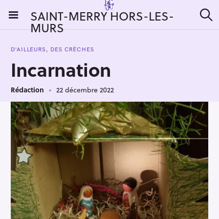
S
SAINT-MERRY HORS-LES-
k
MURS
R
i
e
c
p
h
D'AILLEURS, DES CRÈCHES
t
e
Incarnation
r
o
c
c
h
e
Rédaction
22 décembre 2022
o
r
n
:
t
e
n
t