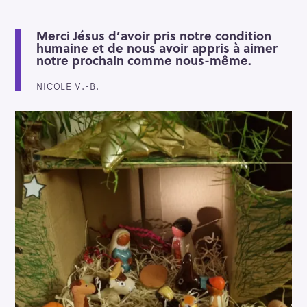
c
h
Merci Jésus d’avoir pris notre condition
e
humaine et de nous avoir appris à aimer
r
notre prochain comme nous-même.
NICOLE V.-B.