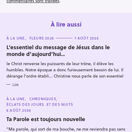
n
commentaires sont traitées
.
À lire aussi
C
À LA UNE
FLEURS 2026
7 AOÛT 2026
A
T
L’essentiel du message de Jésus dans le
E
monde d’aujourd’hui…
G
O
R
le Christ renverse les puissants de leur trône, il élève les
I
E
humbles. Notre époque a donc furieusement besoin de lui. Il
S
dérange l'ordre établi... Christine nous parle de son essentiel
Lire
C
À LA UNE
CHRONIQUES
A
ÉCLATS DES JOURS. ET DES NUITS
T
E
6 AOÛT 2026
G
O
Ta Parole est toujours nouvelle
R
I
"Ma parole, qui sort de ma bouche, ne me reviendra pas sans
E