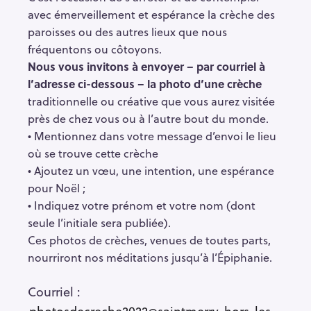
avec émerveillement et espérance la crèche des
paroisses ou des autres lieux que nous
fréquentons ou côtoyons.
Nous vous invitons à envoyer – par courriel à
l’adresse ci-dessous – la photo d’une crèche
traditionnelle ou créative que vous aurez visitée
près de chez vous ou à l’autre bout du monde.
• Mentionnez dans votre message d’envoi le lieu
où se trouve cette crèche
R
• Ajoutez un vœu, une intention, une espérance
e
pour Noël ;
c
• Indiquez votre prénom et votre nom (dont
h
seule l’initiale sera publiée).
e
Ces photos de crèches, venues de toutes parts,
r
nourriront nos méditations jusqu’à l’Épiphanie.
c
h
Courriel :
e
photosdecreche2022@saintmerry-hors-les-