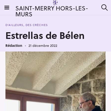
S
SAINT-MERRY HORS-LES-
k
MURS
R
i
e
c
p
h
D'AILLEURS, DES CRÈCHES
t
e
Estrellas de Bélen
r
o
c
c
h
e
Rédaction
21 décembre 2022
o
r
n
:
t
e
n
t