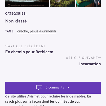
CATEGORIES
Non classé
crèche
jesús asurmendi
TAGS
P
ARTICLE PRÉCÉDENT
o
En chemin pour Bethléem
s
t
ARTICLE SUIVANT
n
Incarnation
a
v
i
g
a
0 comments
t
i
Ce site utilise Akismet pour réduire les indésirables.
En
o
savoir plus sur la façon dont les données de vos