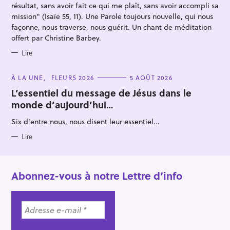
S
résultat, sans avoir fait ce qui me plaît, sans avoir accompli sa
mission" (Isaïe 55, 11). Une Parole toujours nouvelle, qui nous
façonne, nous traverse, nous guérit. Un chant de méditation
offert par Christine Barbey.
Lire
C
À LA UNE
FLEURS 2026
5 AOÛT 2026
A
T
L’essentiel du message de Jésus dans le
E
monde d’aujourd’hui…
G
O
R
Six d'entre nous, nous disent leur essentiel...
I
E
S
Lire
Abonnez-vous à notre Lettre d’info