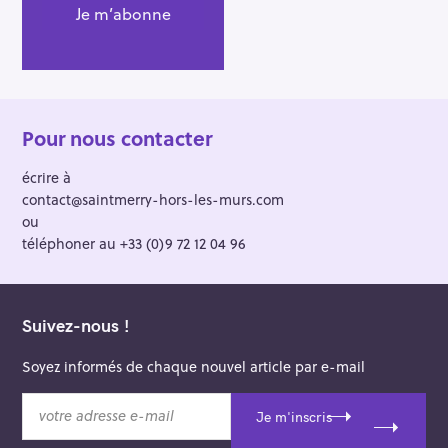
Pour nous contacter
écrire à
contact@saintmerry-hors-les-murs.com
ou
téléphoner au +33 (0)9 72 12 04 96
Suivez-nous !
Soyez informés de chaque nouvel article par e-mail
v
Je m'inscris
o
t