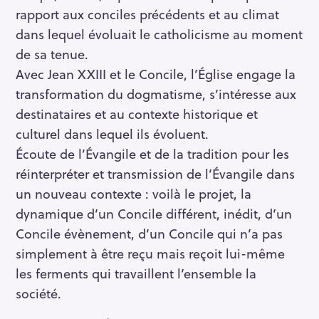
rapport aux conciles précédents et au climat
dans lequel évoluait le catholicisme au moment
de sa tenue.
Avec Jean XXIII et le Concile, l’Église engage la
transformation du dogmatisme, s’intéresse aux
destinataires et au contexte historique et
culturel dans lequel ils évoluent.
R
Écoute de l’Évangile et de la tradition pour les
e
réinterpréter et transmission de l’Évangile dans
c
un nouveau contexte : voilà le projet, la
h
dynamique d’un Concile différent, inédit, d’un
e
Concile évènement, d’un Concile qui n’a pas
r
simplement à être reçu mais reçoit lui-même
c
h
les ferments qui travaillent l’ensemble la
e
société.
r