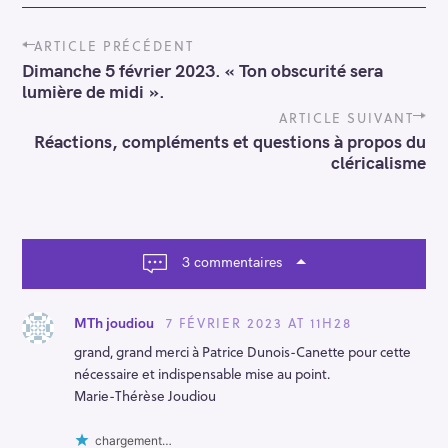
P
ARTICLE PRÉCÉDENT
o
Dimanche 5 février 2023. « Ton obscurité sera
s
lumière de midi ».
t
n
ARTICLE SUIVANT
a
Réactions, compléments et questions à propos du
v
cléricalisme
i
g
a
t
i
3 commentaires
o
n
7 FÉVRIER 2023 AT 11H28
MTh joudiou
grand, grand merci à Patrice Dunois-Canette pour cette
nécessaire et indispensable mise au point.
Marie-Thérèse Joudiou
chargement…