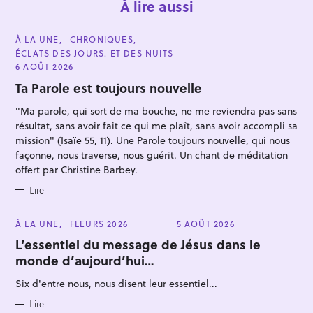
À lire aussi
C
À LA UNE
CHRONIQUES
A
ÉCLATS DES JOURS. ET DES NUITS
T
E
6 AOÛT 2026
G
O
Ta Parole est toujours nouvelle
R
I
"Ma parole, qui sort de ma bouche, ne me reviendra pas sans
E
S
résultat, sans avoir fait ce qui me plaît, sans avoir accompli sa
mission" (Isaïe 55, 11). Une Parole toujours nouvelle, qui nous
façonne, nous traverse, nous guérit. Un chant de méditation
offert par Christine Barbey.
Lire
C
À LA UNE
FLEURS 2026
5 AOÛT 2026
A
T
L’essentiel du message de Jésus dans le
E
monde d’aujourd’hui…
G
O
R
Six d'entre nous, nous disent leur essentiel...
I
E
S
Lire