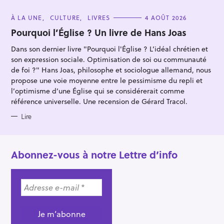
C
À LA UNE
CULTURE
LIVRES
4 AOÛT 2026
A
T
Pourquoi l’Église ? Un livre de Hans Joas
E
G
Dans son dernier livre "Pourquoi l'Église ? L’idéal chrétien et
O
R
son expression sociale. Optimisation de soi ou communauté
I
E
de foi ?" Hans Joas, philosophe et sociologue allemand, nous
S
propose une voie moyenne entre le pessimisme du repli et
l’optimisme d’une Église qui se considérerait comme
référence universelle. Une recension de Gérard Tracol.
Lire
Abonnez-vous à notre Lettre d’info