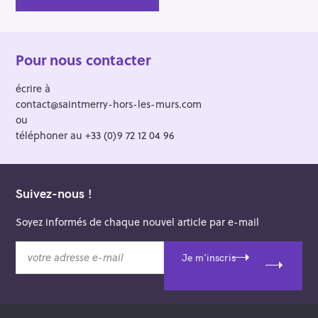
Pour nous contacter
écrire à
contact@saintmerry-hors-les-murs.com
ou
téléphoner au +33 (0)9 72 12 04 96
Suivez-nous !
Soyez informés de chaque nouvel article par e-mail
v
Je m'inscris
o
t
r
e