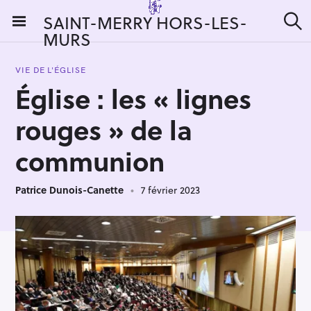
S
SAINT-MERRY HORS-LES-
k
MURS
R
i
e
c
p
h
VIE DE L'ÉGLISE
t
e
Église : les « lignes
r
o
c
c
h
rouges » de la
e
o
r
n
communion
:
t
e
Patrice Dunois-Canette
7 février 2023
n
t