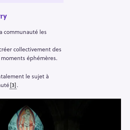
ry
e la communauté les
 créer collectivement des
de moments éphémères.
ntalement le sujet à
auté
[3]
.