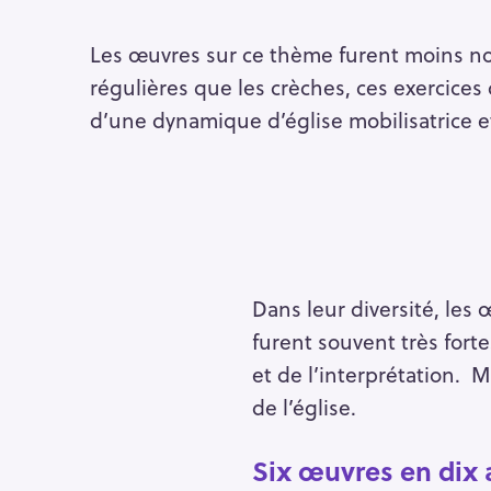
h
e
Les œuvres sur ce thème furent moins n
r
Escape
régulières que les crèches, ces exercices
c
d’une dynamique d’église mobilisatrice et
h
e
r
Dans leur diversité, les 
furent souvent très forte
et de l’interprétation. M
de l’église.
Six œuvres en dix 