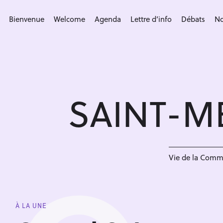
S
k
Bienvenue
Welcome
Agenda
Lettre d’info
Débats
No
i
p
t
o
c
SAINT-M
o
n
t
e
n
Vie de la Com
t
À LA UNE