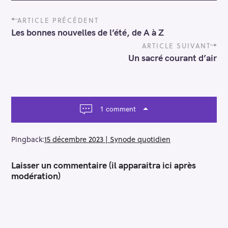
P
ARTICLE PRÉCÉDENT
o
Les bonnes nouvelles de l’été, de A à Z
s
t
ARTICLE SUIVANT
n
Un sacré courant d’air
a
v
i
g
a
1 comment
t
i
o
Pingback:
15 décembre 2023 | Synode quotidien
n
Laisser un commentaire (il apparaitra ici après
modération)