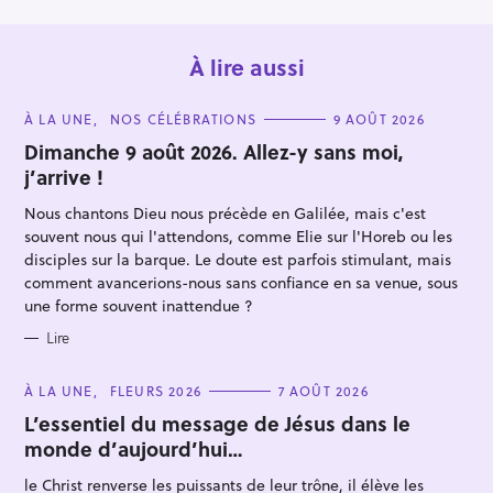
À lire aussi
C
À LA UNE
NOS CÉLÉBRATIONS
9 AOÛT 2026
A
T
Dimanche 9 août 2026. Allez-y sans moi,
E
j’arrive !
G
O
R
Nous chantons Dieu nous précède en Galilée, mais c'est
I
E
souvent nous qui l'attendons, comme Elie sur l'Horeb ou les
S
disciples sur la barque. Le doute est parfois stimulant, mais
comment avancerions-nous sans confiance en sa venue, sous
une forme souvent inattendue ?
Lire
C
À LA UNE
FLEURS 2026
7 AOÛT 2026
A
T
L’essentiel du message de Jésus dans le
E
monde d’aujourd’hui…
G
O
R
le Christ renverse les puissants de leur trône, il élève les
I