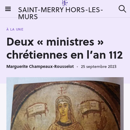
S
SAINT-MERRY HORS-LES-
k
MURS
R
i
e
c
p
h
À LA UNE
t
e
Deux « ministres »
r
o
c
c
h
chrétiennes en l’an 112
e
o
r
n
:
Marguerite Champeaux-Rousselot
25 septembre 2023
t
e
n
t