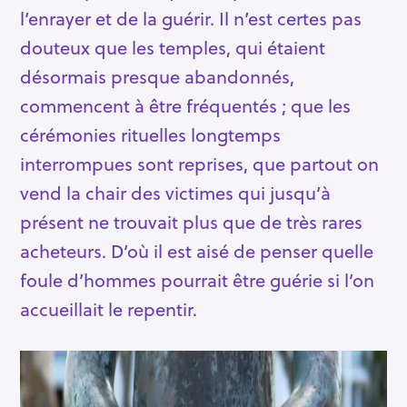
l’enrayer et de la guérir. Il n’est certes pas
R
douteux que les temples, qui étaient
e
c
désormais presque abandonnés,
h
commencent à être fréquentés ; que les
e
cérémonies rituelles longtemps
r
interrompues sont reprises, que partout on
c
h
vend la chair des victimes qui jusqu’à
e
présent ne trouvait plus que de très rares
r
acheteurs. D’où il est aisé de penser quelle
foule d’hommes pourrait être guérie si l’on
accueillait le repentir.