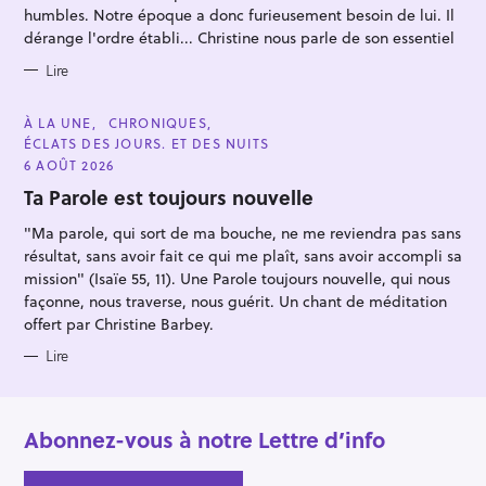
E
humbles. Notre époque a donc furieusement besoin de lui. Il
S
dérange l'ordre établi... Christine nous parle de son essentiel
Lire
C
À LA UNE
CHRONIQUES
A
ÉCLATS DES JOURS. ET DES NUITS
T
E
6 AOÛT 2026
G
O
Ta Parole est toujours nouvelle
R
I
"Ma parole, qui sort de ma bouche, ne me reviendra pas sans
E
S
résultat, sans avoir fait ce qui me plaît, sans avoir accompli sa
mission" (Isaïe 55, 11). Une Parole toujours nouvelle, qui nous
façonne, nous traverse, nous guérit. Un chant de méditation
offert par Christine Barbey.
Lire
Abonnez-vous à notre Lettre d’info