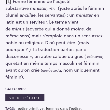
[2]
Forme féminine de l’adjectif
substantivé
minister, -trī
(juste après le féminin
pluriel
ancillae
, les servantes) : un
minister
en
latin est un serviteur. Le terme vient
de
minus
(adverbe qui a donné
moins,
de
même sens) mais s’emploie dans un sens assez
noble ou religieux. D’où peut-être (mais
pourquoi ? ) la traduction parfois par «
diaconesse », un autre calque du grec ( διάκονος
qui était en même temps masculin et féminin
avant qu’on crée διακόνισσα, nom uniquement
féminin).
CATEGORIES
VIE DE L'ÉGLISE
eglise primitive
femmes dans l'eglise
TAGS